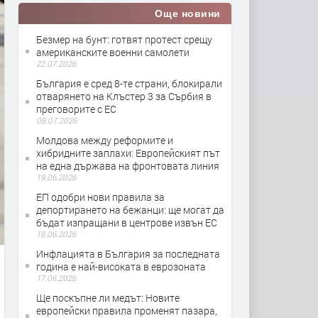
Още новини
Безмер на бунт: готвят протест срещу
американските военни самолети
22.07.2026
България е сред 8-те страни, блокирали
отварянето на Клъстер 3 за Сърбия в
преговорите с ЕС
08.07.2026
Молдова между реформите и
хибридните заплахи: Европейският път
на една държава на фронтовата линия
19.06.2026
ЕП одобри нови правила за
депортирането на бежанци: ще могат да
бъдат изпращани в центрове извън ЕС
18.06.2026
Инфлацията в България за последната
година е най-високата в еврозоната
17.06.2026
Ще поскъпне ли медът: Новите
европейски правила променят пазара,