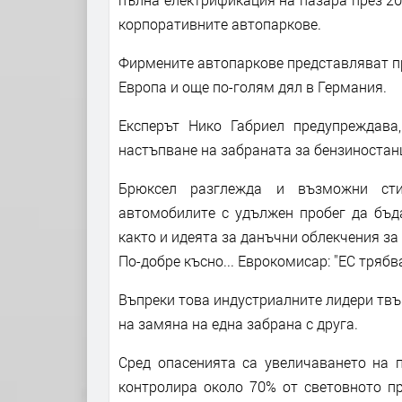
корпоративните автопаркове.
Фирмените автопаркове представляват п
Европа и още по-голям дял в Германия.
Експерът Нико Габриел предупреждава
настъпване на забраната за бензиностан
Брюксел разглежда и възможни сти
автомобилите с удължен пробег да бъда
както и идеята за данъчни облекчения за
По-добре късно... Еврокомисар: ''ЕС трябв
Въпреки това индустриалните лидери твър
на замяна на една забрана с друга.
Сред опасенията са увеличаването на п
контролира около 70% от световното пр