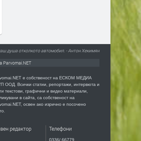
BMW XM не е просто SUV –
Aston Martin пусна лимит
това е най-екстремният модел
серия на Vanquish по слу
на BMW M
ия му юбилей
преди 1 седмица
преди 2 седмици
маш душа отколкото автомобил. - Антон Хекимян
а Parvomai.NET
vomai.NET е собственост на ЕСКОМ МЕДИА
П ООД. Всички статии, репортажи, интервюта и
ги текстови, графични и видео материали,
ликувани в сайта, са собственост на
vomai.NET, освен ако изрично е посочено
го.
авен редактор
Телефони
0336/ 66779