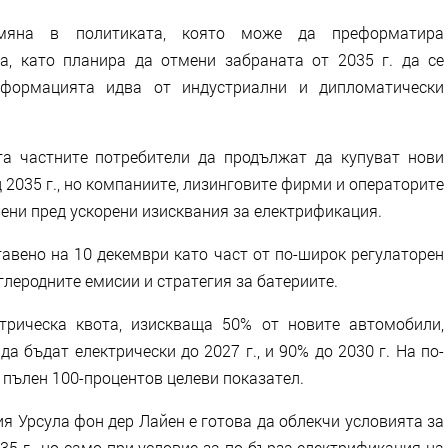
омяна в политиката, която може да преформатира
а, като планира да отмени забраната от 2035 г. да се
формацията идва от индустриални и дипломатически
а частните потребители да продължат да купуват нови
2035 г., но компаниите, лизинговите фирми и операторите
ени пред ускорени изисквания за електрификация.
авено на 10 декември като част от по-широк регулаторен
глеродните емисии и стратегия за батериите.
трическа квота, изискваща 50% от новите автомобили,
да бъдат електрически до 2027 г., и 90% до 2030 г. На по-
 пълен 100-процентов целеви показател.
я Урсула фон дер Лайен е готова да облекчи условията за
5 г., но само при условие за по-бърза електрификация на