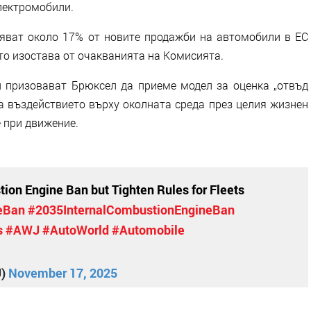
лектромобили.
яват около 17% от новите продажби на автомобили в ЕС
ето изостава от очакванията на Комисията.
 призовават Брюксел да приеме модел за оценка „отвъд
та въздействието върху околната среда през целия жизнен
 при движение.
ion Engine Ban but Tighten Rules for Fleets
eBan
#2035InternalCombustionEngineBan
s
#AWJ
#AutoWorld
#Automobile
J)
November 17, 2025