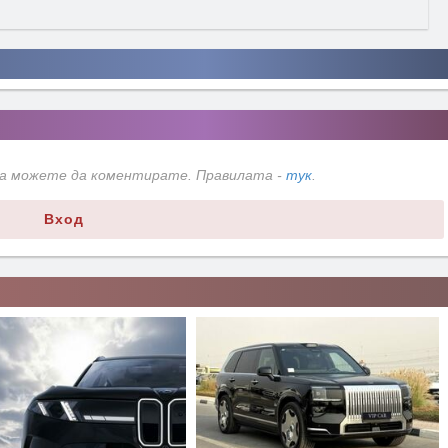
да можете да коментирате. Правилата -
тук
.
Вход