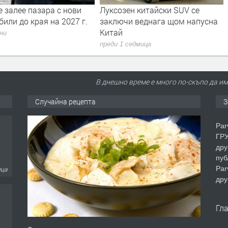
 залее пазара с нови
Луксозен китайски SUV се
или до края на 2027 г.
заключи веднага щом напусна
Китай
дни
преди 1 седмица
В днешно време е много по-скъпо да и
Случайна рецепта
З
Par
ГРУ
дру
пуб
Par
еца
дру
Гл