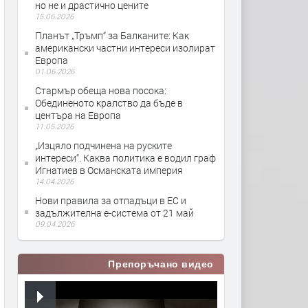
но не и драстично цените
15.06.2026
Планът „Тръмп“ за Балканите: Как
американски частни интереси изолират
Европа
01.06.2026
Стармър обеща нова посока:
Обединеното кралство да бъде в
центъра на Европа
11.05.2026
„Изцяло подчинена на руските
интереси“. Каква политика е водил граф
Игнатиев в Османската империя
14.04.2026
Нови правила за отпадъци в ЕС и
задължителна е-система от 21 май
09.04.2026
Препоръчано видео