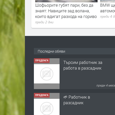
relude ви
Шофьорите губят пари, без да
BMW ще
а ви разорява
знаят: Навиците зад волана,
автомоб
които вдигат разхода на гориво
преди 4 
преди 2 дни
Последни обяви
ПРЕДЛАГА
Търсим работник за
работа в разсадник
преди 4 мес
ПРЕДЛАГА
🌱 Работник в
разсадник