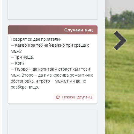
Случаен виц
Говорят си две приятелки:
— Какво е за теб най-важно при среща с
мъж?
— Три неща.
— Кои?
— Първо – да изпитвам страст към този
мъж. Второ – да има красива романтична
обстановка, и трето – мъжът ми да не
разбере нищо.
Покажи друг виц