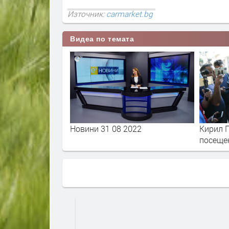
Източник:
carmarket.bg
Видеа по темата
Новини 31 08 2022
Кирил П
посеще