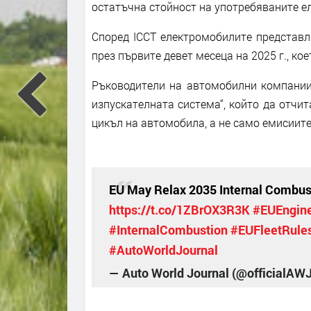
остатъчна стойност на употребяваните е
Според ICCT електромобилите представл
през първите девет месеца на 2025 г., ко
Ръководители на автомобилни компании
изпускателната система“, който да отчи
цикъл на автомобила, а не само емисиите
EU May Relax 2035 Internal Combust
https://t.co/1ZBrOX3R3K
#EUEngin
#InternalCombustion
#EUFleetRule
#AutoWorldJournal
— Auto World Journal (@officialAW