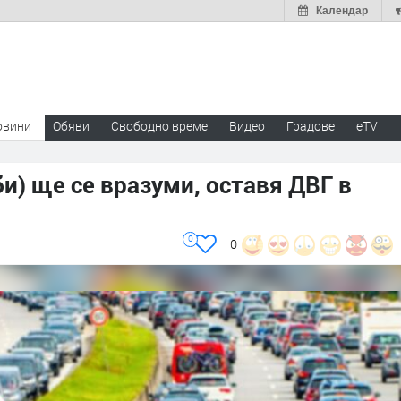
Календар
овини
Обяви
Свободно време
Видео
Градове
eTV
и) ще се вразуми, оставя ДВГ в
0
0