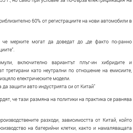
риблизително 60% от регистрациите на нови автомобили в
, че мерките могат да доведат до „де факто по-ранно
циите“.
мули, включително вариантът плъг-ин хибридите и
т третирани като неутрални по отношение на емисиите,
 изцяло електрическите модели.
а да защити авто индустрията си от Китай''
дят, че тази размяна на политики на практика се равнява
роизводствените разходи, зависимостта от Китай, който
оизводство на батерийни клетки, както и намаляващата