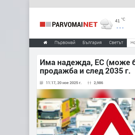
°C
41
Първомай
България
Светът
Н
Има надежда, ЕС (може б
продажба и след 2035 г.
11:17, 20 ное 2025 г.
2,986