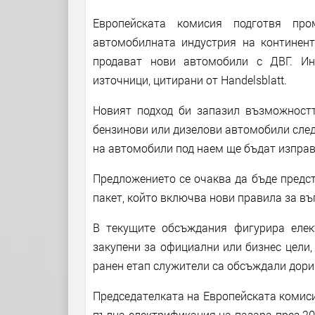
Европейската комисия подготвя пр
автомобилната индустрия на континент
продават нови автомобили с ДВГ. Ин
източници, цитирани от Handelsblatt.
Новият подход би запазил възможностт
бензинови или дизелови автомобили след 
на автомобили под наем ще бъдат изправ
Предложението се очаква да бъде предст
пакет, който включва нови правила за въ
В текущите обсъждания фигурира елек
закупени за официални или бизнес цели, 
ранен етап служители са обсъждали дори
Председателката на Европейската комиси
пълна електрификация на пазара през 203