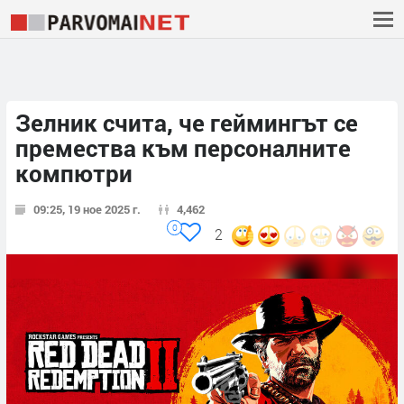
Зелник счита, че геймингът се
премества към персоналните
компютри
09:25, 19 ное 2025 г.
4,462
0
2