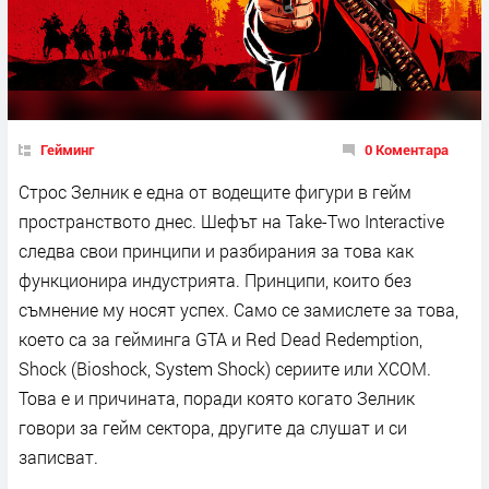
Гейминг
0 Коментара
Строс Зелник е една от водещите фигури в гейм
пространството днес. Шефът на Take-Two Interactive
следва свои принципи и разбирания за това как
функционира индустрията. Принципи, които без
съмнение му носят успех. Само се замислете за това,
което са за гейминга GTA и Red Dead Redemption,
Shock (Bioshock, System Shock) сериите или XCOM.
Това е и причината, поради която когато Зелник
говори за гейм сектора, другите да слушат и си
записват.