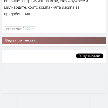
облачният стрийминг на игри, Play Anywhere и
милиардите, които компанията изсипа за
придобивания.
Източник:
kaldata
Видеа по темата