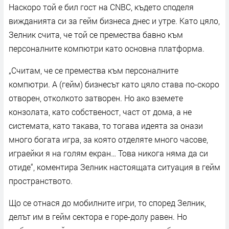
Наскоро той е бил гост на CNBC, където споделя
вижданията си за гейм бизнеса днес и утре. Като цяло,
Зелник счита, че той се премества бавно към
персоналните компютри като основна платформа.
„Считам, че се премества към персоналните
компютри. А (гейм) бизнесът като цяло става по-скоро
отворен, отколкото затворен. Но ако вземете
конзолата, като собственост, част от дома, а не
системата, като такава, то тогава идеята за онази
много богата игра, за която отделяте много часове,
играейки я на голям екран… Това никога няма да си
отиде“, коментира Зелник настоящата ситуация в гейм
пространството.
Що се отнася до мобилните игри, то според Зелник,
делът им в гейм сектора е горе-долу равен. Но