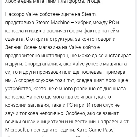
Xbox е една мета гейм платформа. И още.
Наскоро Valve, собствениците на Steam,
представиха
Steam Machine – хибрид между PC и
конзола и изцяло различен форм-фактор на гейм
сцената. С открита структура, за която говори и
Зелник. Освен магазина на Valve, който е
предварително инсталиран, ще може да се инсталират
и други. Според анализи, ако Valve успее с машината
си, то и други производители ще последват примера
им. А според слухове този път, следващият Xbox ще е
устройство, което ще е много различно от днешната
конзола. На него ще могат да се играят, както
конзолни заглавия, така и PC игри. И този слух не
звучи толкова нелогично. Особено, ако се вземат
всички онези инициативи и инвестиции, направени от
Microsoft в последните години. Като Game Pass,