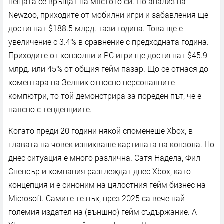
нещата се връщат на мястото си. По анализ на
Newzoo, приходите от мобилни игри и забавления ще
достигнат $188.5 млрд. тази година. Това ще е
увеличение с 3.4% в сравнение с предходната година.
Приходите от конзолни и PC игри ще достигнат $45.9
млрд. или 45% от общия гейм пазар. Що се отнася до
коментара на Зелник относно персоналните
компютри, то той демонстрира за пореден път, че е
наясно с тенденциите.
Когато преди 20 години някой споменеше Xbox, в
главата на човек изникваше картината на конзола. Но
днес ситуация е много различна. Сатя Надела, Фил
Спенсър и компания разглеждат днес Xbox, като
концепция и е синоним на цялостния гейм бизнес на
Microsoft. Самите те пък, през 2025 са вече най-
големия издател на (външно) гейм съдържание. А