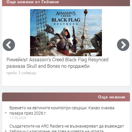
Още новини от Гейминг
Краят на дисковете за PlayStation: Sony смекчава
прехода към дигитално бъдеще през 2028 година
преди 1 месец
Още новини
Времето на евтините компютри свърши: Какво очаква
пазара през 2026 г.
17.03.2026
Създателите на ARC Raiders не възнамеряват да въвеждат
таблици с класиране. Не това е идеята на играта