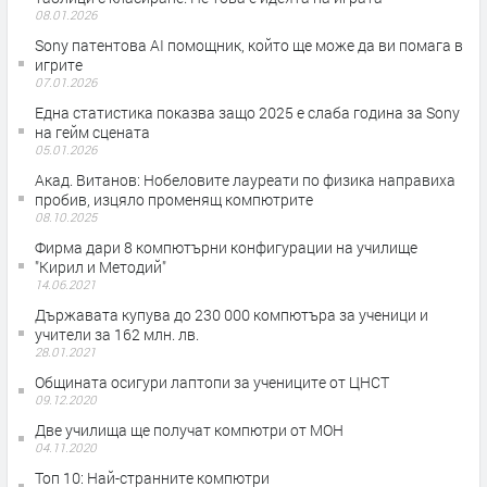
08.01.2026
Sony патентова AI помощник, който ще може да ви помага в
игрите
07.01.2026
Една статистика показва защо 2025 е слаба година за Sony
на гейм сцената
05.01.2026
Акад. Витанов: Нобеловите лауреати по физика направиха
пробив, изцяло променящ компютрите
08.10.2025
Фирма дари 8 компютърни конфигурации на училище
"Кирил и Методий"
14.06.2021
Държавата купува до 230 000 компютъра за ученици и
учители за 162 млн. лв.
28.01.2021
Общината осигури лаптопи за учениците от ЦНСТ
09.12.2020
Две училища ще получат компютри от МОН
04.11.2020
Топ 10: Най-странните компютри