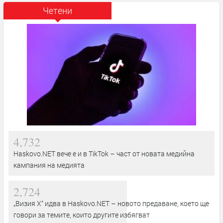
Четени
4,732
Haskovo.NET вече е и в TikTok – част от новата медийна
кампания на медията
2,724
„Визия Х“ идва в Haskovo.NET – новото предаване, което ще
говори за темите, които другите избягват