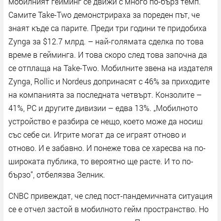
мобилният гейминг се движи с много по-бърз темп.
Самите Take-Two демонстрираха за пореден път, че
знаят къде са парите. Преди три години те придобиха
Zynga за $12.7 млрд. – най-голямата сделка по това
време в гейминга. И това скоро след това започна да
се отплаща на Take-Two. Мобилните звена на издателя
Zynga, Rollic и Nordeus допринасят с 46% за приходите
на компанията за последната четвърт. Конзолите –
41%, PC и другите дивизии – едва 13%. „Мобилното
устройство е разбира се нещо, което може да носиш
със себе си. Игрите могат да се играят отново и
отново. И е забавно. И понеже това се харесва на по-
широката публика, то вероятно ще расте. И то по-
бързо“, отбелязва Зелник.
CNBC привеждат, че след пост-пандемичната ситуация
се е отчел застой в мобилното гейм пространство. Но