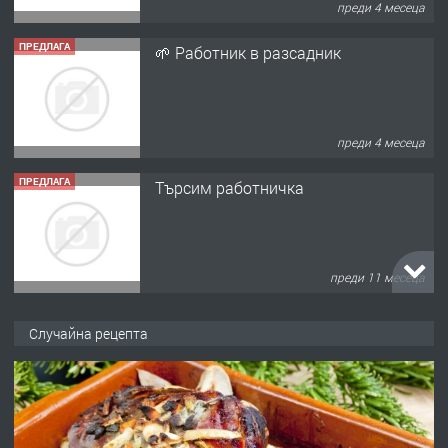
преди 4 месеца
ПРЕДЛАГА
Търсим работничка
преди 11 месеца
ПРЕДЛАГА
Продава употребявани чисти и
запазени матраци за спални.
преди 1 година
Случайна рецепта
ПРЕДЛАГА
Работа за общи работници
преди 1 година