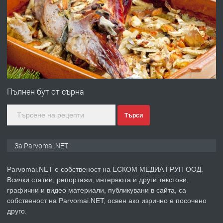
ПРЕДЛАГА
Първи поход "По стъпките на Ангел
Войвода"
преди 1 година
ПРЕДЛАГА
Монтажник на малки детайли за
Пълнен бут от сърна
медицинската индустрия
Търси
преди 1 година
За Parvomai.NET
ПРЕДЛАГА
Уроци по Математика
Parvomai.NET е собственост на ЕСКОМ МЕДИА ГРУП ООД.
Всички статии, репортажи, интервюта и други текстови,
графични и видео материали, публикувани в сайта, са
преди 1 година
собственост на Parvomai.NET, освен ако изрично е посочено
друго.
ПРЕДЛАГА
Продавам апартамент - гр.