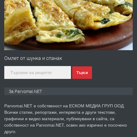
ПРЕДЛАГА
Работа за общи работници
преди 1 година
ПРЕДЛАГА
Първи поход "По стъпките на Ангел
Войвода"
Омлет от шунка и спанак
Търси
преди 1 година
ПРЕДЛАГА
Монтажник на малки детайли за
За Parvomai.NET
медицинската индустрия
Parvomai.NET е собственост на ЕСКОМ МЕДИА ГРУП ООД.
Всички статии, репортажи, интервюта и други текстови,
преди 1 година
графични и видео материали, публикувани в сайта, са
собственост на Parvomai.NET, освен ако изрично е посочено
ПРЕДЛАГА
Уроци по Математика
друго.