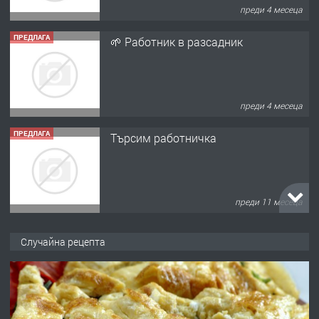
преди 4 месеца
ПРЕДЛАГА
🌱 Работник в разсадник
преди 4 месеца
ПРЕДЛАГА
Търсим работничка
преди 11 месеца
ПРЕДЛАГА
Продава употребявани чисти и
Случайна рецепта
запазени матраци за спални.
преди 1 година