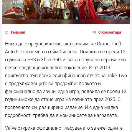
Гейминг
0 Коментара
Няма да е преувеличение, ако заявим, че Grand Theft
Auto 5 е феномен в гейм бизнеса. Появила се преди 12
години за PS3 и Xbox 360, играта получава версия във
всяко следващо конзолно поколение. И от 2013
присъства във всеки един финансов отчет на Take-Two
с продължаващите си продажби! Колкото и
феноменално да звучи, една игра, появила се преди 12
години може да стане игра на годината през 2025. С
последното си, разширено издание. И с една малка
подробност, трябва да я номинирате за наградата.
Valve откриха официално гласуването за ежегодните