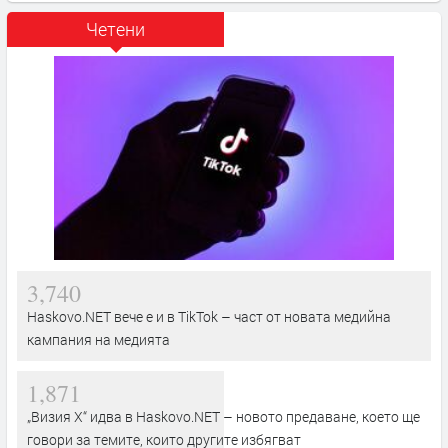
Четени
3,740
Haskovo.NET вече е и в TikTok – част от новата медийна
кампания на медията
1,871
„Визия Х“ идва в Haskovo.NET – новото предаване, което ще
говори за темите, които другите избягват