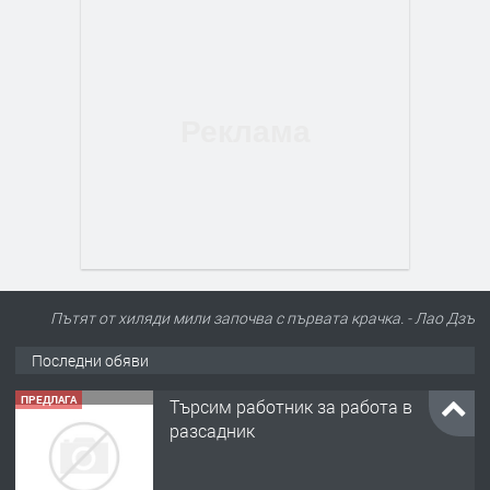
Пътят от хиляди мили започва с първата крачка. - Лао Дзъ
Последни обяви
ПРЕДЛАГА
Търсим работник за работа в
разсадник