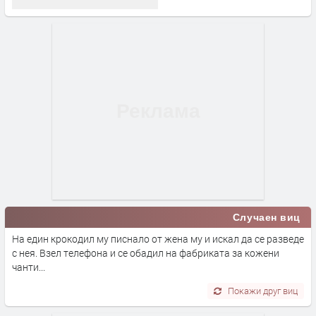
Случаен виц
На един крокодил му писнало от жена му и искал да се разведе
с нея. Взел телефона и се обадил на фабриката за кожени
чанти...
Покажи друг виц