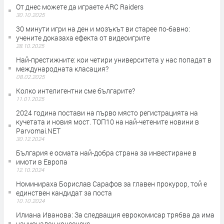
От днес можете да играете ARC Raiders
30.10.2025
30 минути игри на ден и мозъкът ви старее по-бавно:
учените доказаха ефекта от видеоигрите
28.10.2025
Най-престижните: кои четири университета у нас попадат в
международната класация?
08.02.2025
Колко интелигентни сме българите?
11.01.2025
2024 година постави на първо място регистрацията на
кучетата и новия мост. ТОП10 на най-четените новини в
Parvomai.NET
30.12.2024
България е осмата най-добра страна за инвестиране в
имоти в Европа
12.10.2024
Номинираха Борислав Сарафов за главен прокурор, той е
единствен кандидат за поста
10.10.2024
Илиана Иванова: За следващия еврокомисар трябва да има
национален консенсус