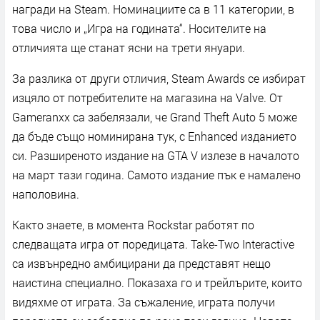
награди на Steam. Номинациите са в 11 категории, в
това число и „Игра на годината“. Носителите на
отличията ще станат ясни на трети януари.
За разлика от други отличия, Steam Awards се избират
изцяло от потребителите на магазина на Valve. От
Gameranxx са забелязали, че Grand Theft Auto 5 може
да бъде също номинирана тук, с Enhanced изданието
си. Разширеното издание на GTA V излезе в началото
на март тази година. Самото издание пък е намалено
наполовина.
Както знаете, в момента Rockstar работят по
следващата игра от поредицата. Take-Two Interactive
са извънредно амбицирани да представят нещо
наистина специално. Показаха го и трейлърите, които
видяхме от играта. За съжаление, играта получи