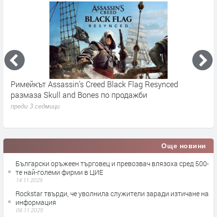
Римейкът Assassin’s Creed Black Flag Resynced
К
размаза Skull and Bones по продажби
п
преди 3 седмици
п
Още новини
Български оръжеен търговец и превозвач влязоха сред 500-
те най-големи фирми в ЦИЕ
14.11.2025
Rockstar твърди, че уволнила служители заради изтичане на
информация
06.11.2025