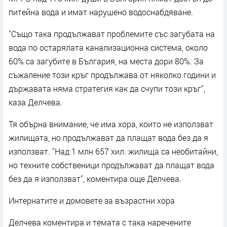
питейна вода и имат нарушено водоснабдяване.
"Също така продължават проблемите със загубата на
вода по остарялата канализационна система, около
60% са загубите в България, на места дори 80%. За
съжаление този кръг продължава от няколко години и
държавата няма стратегия как да счупи този кръг",
каза Делчева.
Тя обърна внимание, че има хора, които не използват
жилищата, но продължават да плащат вода без да я
използват. "Над 1 млн 657 хил. жилища са необитайни,
но техните собственици продължават да плащат вода
без да я използват", коментира още Делчева.
Интернатите и домовете за възрастни хора
Делчева коментира и темата с така наречените