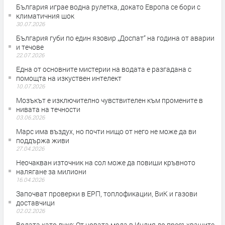
България играе водна рулетка, докато Европа се бори с
климатичния шок
30.07.2026
България губи по един язовир „Доспат“ на година от аварии
и течове
22.07.2026
Една от основните мистерии на водата е разгадана с
помощта на изкуствен интелект
10.07.2026
Мозъкът е изключително чувствителен към промените в
нивата на течности
03.06.2026
Марс има въздух, но почти нищо от него не може да ви
поддържа живи
27.04.2026
Неочакван източник на сол може да повиши кръвното
налягане за милиони
16.04.2026
Започват проверки в ЕРП, топлофикации, ВиК и газови
доставчици
02.02.2026
Водата като лукс: От новата мода в Индия до пресъхващите