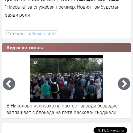
"Пиесата" за служебен премиер: Новият омбудсман
заяви роля
Източник:
actualno.com
Видеа по темата
в
В Николово излязоха на протест заради безводие,
В
заплашват с блокада на пътя Хасково-Кърджали
в