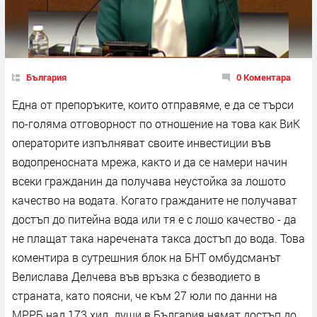
България
0 Коментара
Една от препоръките, които отправяме, е да се търси
по-голяма отговорност по отношение на това как ВиК
операторите изпълняват своите инвестиции във
водопреносната мрежа, както и да се намери начин
всеки гражданин да получава неустойка за лошото
качество на водата. Когато гражданите не получават
достъп до питейна вода или тя е с лошо качество - да
не плащат така наречената такса достъп до вода. Това
коментира в сутрешния блок на БНТ омбудсманът
Велислава Делчева във връзка с безводието в
страната, като поясни, че към 27 юли по данни на
МРРБ над 173 хил. души в България нямат достъп до