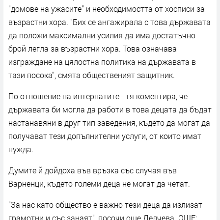
"домове на ужасите" и необходимостта от хосписи за
възрастни хора. "Бих се ангажирала с това държавата
да положи максимални усилия да има достатъчно
брой легла за възрастни хора. Това означава
изграждане на цялостна политика на държавата в
тази посока", смята общественият защитник.
По отношение на интернатите - тя коментира, че
държавата би могла да работи в това децата да бъдат
настанавяни в друг тип заведения, където да могат да
получават тези допълнителни услуги, от които имат
нужда.
Думите й дойдоха във връзка със случая във
Варненци, където големи деца не могат да четат.
"За нас като общество е важно тези деца да излизат
грамотни и със занаят", посочи още Делчева. ОЩЕ: