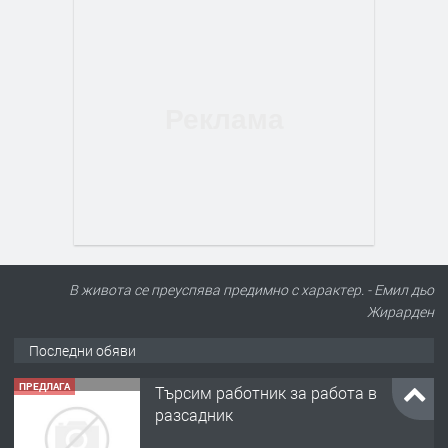
В живота се преуспява предимно с характер. - Емил дьо
Жирарден
Последни обяви
ПРЕДЛАГА
Търсим работник за работа в
разсадник