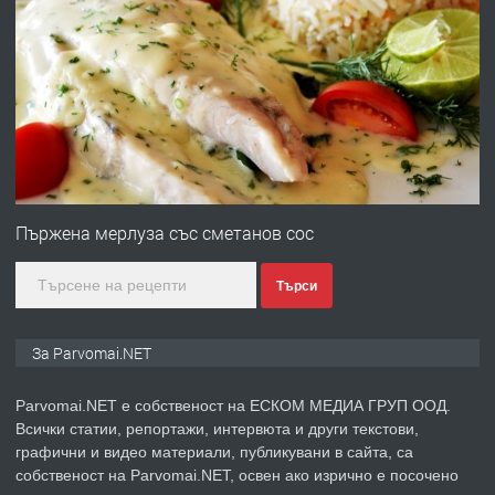
ПРЕДЛАГА
Работа за общи работници
преди 1 година
ПРЕДЛАГА
Първи поход "По стъпките на Ангел
Войвода"
Пържена мерлуза със сметанов сос
Търси
преди 1 година
ПРЕДЛАГА
Монтажник на малки детайли за
За Parvomai.NET
медицинската индустрия
Parvomai.NET е собственост на ЕСКОМ МЕДИА ГРУП ООД.
Всички статии, репортажи, интервюта и други текстови,
преди 1 година
графични и видео материали, публикувани в сайта, са
собственост на Parvomai.NET, освен ако изрично е посочено
ПРЕДЛАГА
Уроци по Математика