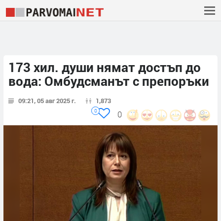
173 хил. души нямат достъп до
вода: Омбудсманът с препоръки
09:21, 05 авг 2025 г.
1,873
0
0