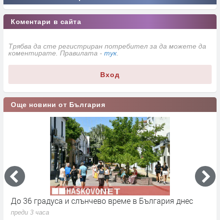
Коментари в сайта
Трябва да сте регистриран потребител за да можете да
коментирате. Правилата -
тук
.
Вход
Още новини от България
До 36 градуса и слънчево време в България днес
О
с
преди 3 часа