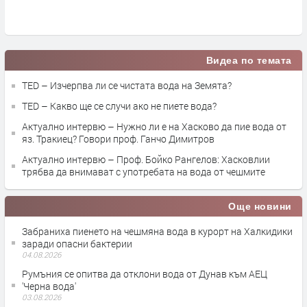
п
Видеа по темата
TED – Изчерпва ли се чистата вода на Земята?
TED – Какво ще се случи ако не пиете вода?
Актуално интервю – Нужно ли е на Хасково да пие вода от
яз. Тракиец? Говори проф. Ганчо Димитров
Актуално интервю – Проф. Бойко Рангелов: Хасковлии
трябва да внимават с употребата на вода от чешмите
Още новини
Забраниха пиенето на чешмяна вода в курорт на Халкидики
заради опасни бактерии
04.08.2026
Румъния се опитва да отклони вода от Дунав към АЕЦ
'Черна вода'
03.08.2026