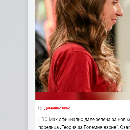
Домашно кино
HBO Max официално даде зелена за нов к
поредица „Теория за Големия взрив“. Озагла