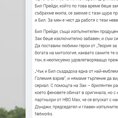
Бил Прейди, който по това време беше за
събрахме екипа, се заехме с тази щура п
и Бил. За мен е чест да работя с тези нев
Бил Прейди, също изпълнителен продуцент
Зак беше изключително забавен, и съм сиг
Да поставим любими герои от „Теория за
богата на митология, каквато самите те
тон, е неописуемо удовлетворяващо преж
„Чък и Бил създадоха една от най-емблем
Големия взрив“, и нямаме търпение да ви
сериал. С помощта на Зак – брилянтен ра
което феновете обичат в оригинала, но с
партньори от HBO Max, че се впускат с н
Дънджи, председател и главен изпълнителе
Networks.