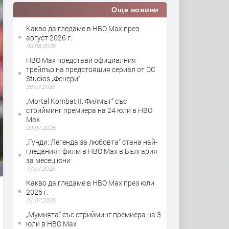
Още новини
Какво да гледаме в HBO Max през
август 2026 г.
03.08.2026
HBO Max представи официалния
трейлър на предстоящия сериал от DC
Studios „Фенери“
28.07.2026
„Mortal Kombat II: Филмът“ със
стрийминг премиера на 24 юли в HBO
Max
20.07.2026
„Гунди: Легенда за любовта“ стана най-
гледаният филм в HBO Max в България
за месец юни
13.07.2026
Какво да гледаме в HBO Max през юли
2026 г.
01.07.2026
„Мумията“ със стрийминг премиера на 3
юли в HBO Max