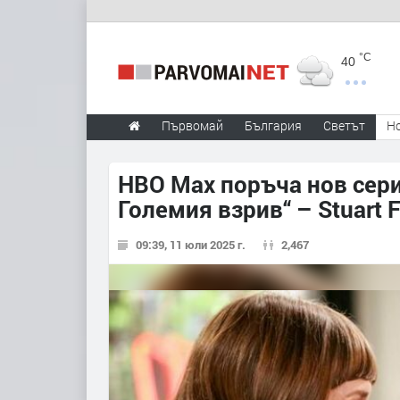
°C
40
Първомай
България
Светът
Н
HBO Max поръчa нов сери
Големия взрив“ – Stuart Fa
09:39, 11 юли 2025 г.
2,467