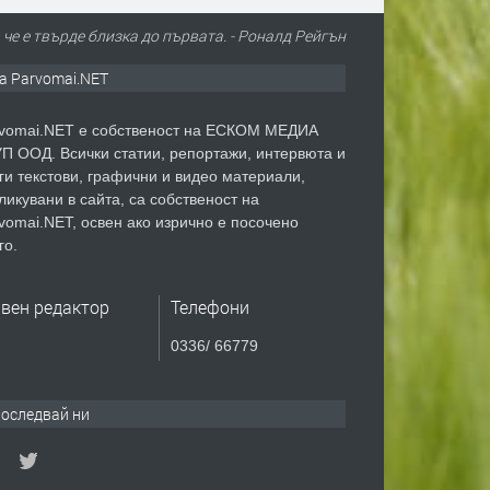
че е твърде близка до първата. - Роналд Рейгън
а Parvomai.NET
vomai.NET е собственост на ЕСКОМ МЕДИА
П ООД. Всички статии, репортажи, интервюта и
ги текстови, графични и видео материали,
ликувани в сайта, са собственост на
vomai.NET, освен ако изрично е посочено
го.
авен редактор
Телефони
0336/ 66779
оследвай ни