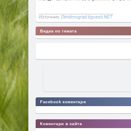
Източник:
Dimitrovgrad.bgvesti.NET
Видеа по темата
Facebook коментари
Коментари в сайта