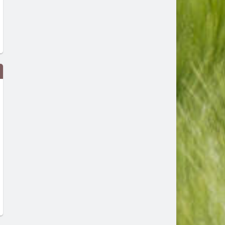
„Mortal Kombat II: Филмът“ със
„Гунди: Легенда за любов
стрийминг премиера на 24 юли
стана най-гледаният фил
в HBO Max
HBO Max в България за м
юни
преди 2 седмици
преди 3 седмици