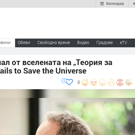
Календар
овини
Обяви
Свободно време
Видео
Градове
eTV
ал от вселената на „Теория за
ils to Save the Universe
0
0