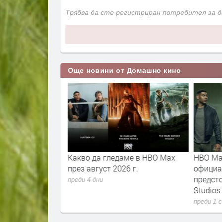
Трябва да сте регистриран потребител за 
Още новини от Домашно кино
подготовката на
Какво да гледаме в HBO Max
HBO Ma
кс“ в HBO Max
през август 2026 г.
официа
предст
преди 4 дни
Studios
преди 1 