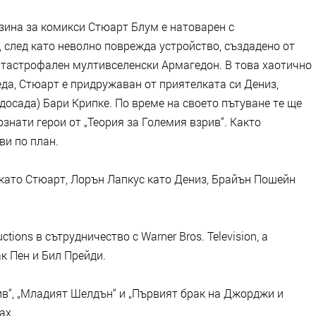
зина за комикси Стюарт Блум е натоварен с
 след като неволно поврежда устройство, създадено от
атастрофален мултивселенски Армагедон. В това хаотично
да, Стюарт е придружаван от приятелката си Дениз,
 досада) Бари Крипке. По време на своето пътуване те ще
знати герои от „Теория за Големия взрив“. Както
ви по план.
като Стюарт, Лорън Лапкус като Дениз, Брайън Пошейн
tions в сътрудничество с Warner Bros. Television, а
к Пен и Бил Прейди.
ив“, „Младият Шелдън“ и „Първият брак на Джорджи и
ax.