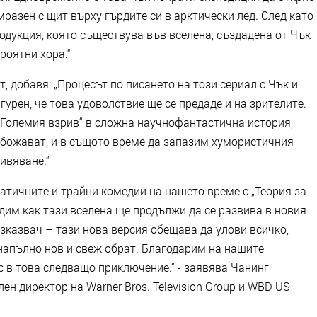
мразен с щит върху гърдите си в арктически лед. След като
родукция, която съществува във вселена, създадена от Чък
ероятни хора.“
, добавя: „Процесът по писането на този сериал с Чък и
урен, че това удоволствие ще се предаде и на зрителите.
 Големия взрив“ в сложна научнофантастична история,
 обожават, и в същото време да запазим хумористичния
ивяване.“
атичните и трайни комедии на нашето време с „Теория за
дим как тази вселена ще продължи да се развива в новия
зказвач – тази нова версия обещава да улови всичко,
 напълно нов и свеж обрат. Благодарим на нашите
ас в това следващо приключение.“ - заявява Чанинг
н директор на Warner Bros. Television Group и WBD US