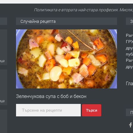
Политиката е втората най-стара професия. Мисля, 
Случайна рецепта
З
Par
ГРУ
дру
пуб
Par
еца
дру
Гл
Зеленчукова супа с боб и бекон
еца
Търси
П