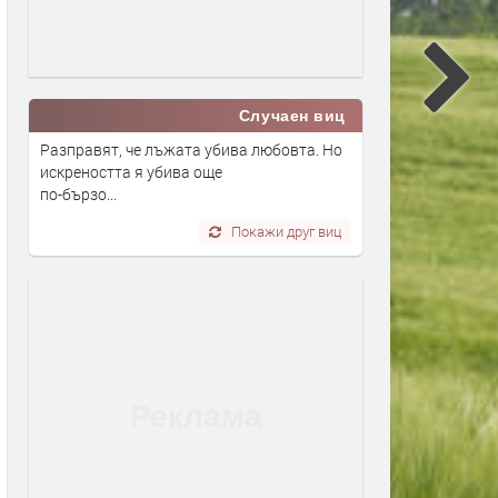
Случаен виц
Разправят, че лъжата убива любовта. Но
искреността я убива още
по-бързо...
Покажи друг виц