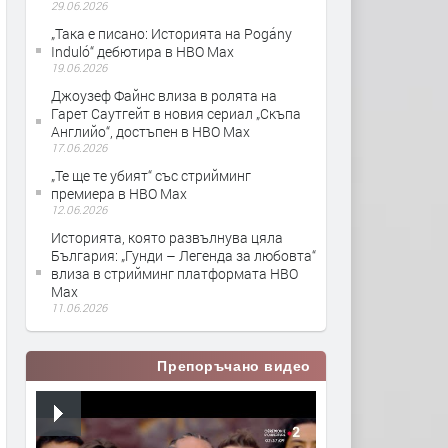
29.06.2026
„Така е писано: Историята на Pogány
Induló“ дебютира в HBO Max
19.06.2026
Джоузеф Файнс влиза в ролята на
Гарет Саутгейт в новия сериал „Скъпа
Английо“, достъпен в HBO Max
17.06.2026
„Те ще те убият“ със стрийминг
премиера в HBO Max
12.06.2026
Историята, която развълнува цяла
България: „Гунди – Легенда за любовта“
влиза в стрийминг платформата HBO
Max
11.06.2026
Препоръчано видео