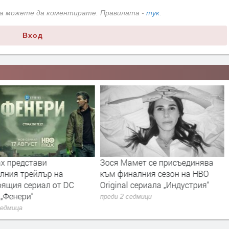
да можете да коментирате. Правилата -
тук
.
Вход
x представи
Зося Мамет се присъединява
лния трейлър на
към финалния сезон на HBO
оящия сериал от DC
Original сериала „Индустрия“
 „Фенери“
преди 2 седмици
седмица