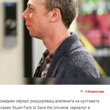
0 Коментара
омедиен сериал, разширяващ вселената на култовата
вен Stuart Fails to Save the Universe, сериалът е