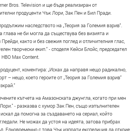
rner Bros. Television и ще бъде реализиран от
елни продуценти Чък Лори, Зак Пен и Бил Пради.
продължим наследството на „Теория за Големия взрив“.
а глава не би могла да съществува без визията и
 Прейди, както и без свежия поглед и отличителния глас,
елен творчески екип.“ - споделя Кейси Блойс, председател
 HBO Max Content.
продуцент, коментира: „Исках да направя нещо радикално,
рт – нещо, което героите от „Теория за Големия взрив“
зкрай.“
ечените кътчета на Амазонската джунгла, когато при мен
Лори." - разказва с хумор Зак Пен, също изпълнителен
 искал да помогна за създаването на сериал, който
 гледали. Не можах да устоя на идеята, затова прибрах
л. Едновременно с това Чък изпрати експедиция да открие