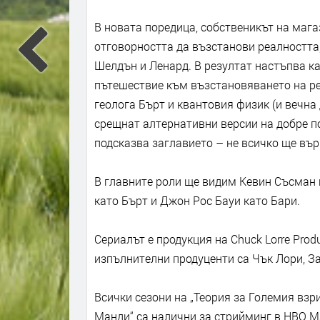
В новата поредица, собственикът на мага
отговорността да възстанови реалността,
Шелдън и Ленард. В резултат настъпва к
пътешествие към възстановяването на ре
геолога Бърт и квантовия физик (и вечна
срещнат алтернативни версии на добре по
подсказва заглавието – не всичко ще вър
В главните роли ще видим Кевин Съсман 
като Бърт и Джон Рос Бауи като Бари.
Сериалът е продукция на Chuck Lorre Produc
изпълнителни продуценти са Чък Лори, За
Всички сезони на „Теория за Големия взр
Манди“ са налични за стрийминг в HBO M