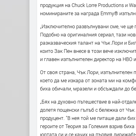
продукция на Chuck Lorre Productions и Wa
номинираните за награда Emmy® изпълнит
„Изключително развълнувани сме, че ще 
Подобно на оригиналния сериал, тази нов
разказваческия талант на Чък Лори и Бил
които Зак Пен внесе в този вече изключит
и главен изпълнителен директор на HBO и
От своя страна, Чък Лори, изпълнителен 
което да ме изкара от зоната ми на комфо
биха обичали, мразели и обсъждали до бе
„Бях на духовно пътешествие в най-отдал
долетя пощенски гълъб с бележка от Чък 
продуцент. "В нея той ме питаше дали бих
героите от Теория за Големия взрив биха
юртата си и се качих на първия дирижабъ