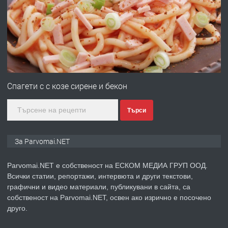
Войвода"
преди 1 година
ПРЕДЛАГА
Монтажник на малки детайли за
медицинската индустрия
Спагети с с козе сирене и бекон
Търси
преди 1 година
ПРЕДЛАГА
Уроци по Математика
За Parvomai.NET
Parvomai.NET е собственост на ЕСКОМ МЕДИА ГРУП ООД.
Всички статии, репортажи, интервюта и други текстови,
преди 1 година
графични и видео материали, публикувани в сайта, са
собственост на Parvomai.NET, освен ако изрично е посочено
ПРЕДЛАГА
Продавам апартамент - гр.
друго.
Първомай