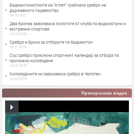
Бадминтонистките на "Атлет" грабнаха сребро на
държавното първенство
04.10.2021
Два бронза завоюваха пилотите от клуба по водомотрни и
екстремни спортове
03.09.2020
Сребро и бронз за отборите по бадминтон
18.11.2019
Със сребро приключи спортният календар за отбора по
приложно колоездене
03.07.2018
Колоездачите ни завоюваха сребро в Челопеч
14.05.2018
Препоръчано видео