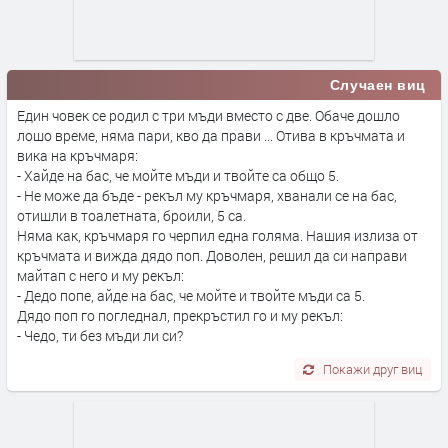
Случаен виц
Един човек се родил с три мъди вместо с две. Обаче дошло
лошо време, няма пари, кво да прави ... Отива в кръчмата и
вика на кръчмаря:
- Хайде на бас, че мойте мъди и твойте са общо 5.
- Не може да бъде - рекъл му кръчмаря, хванали се на бас,
отишли в тоалетната, броили, 5 са.
Няма как, кръчмаря го черпил една голяма. Нашия излиза от
кръчмата и вижда дядо поп. Доволен, решил да си направи
майтап с него и му рекъл:
- Дедо попе, айде на бас, че мойте и твойте мъди са 5.
Дядо поп го погледнал, прекръстил го и му рекъл:
- Чедо, ти без мъди ли си?
Покажи друг виц