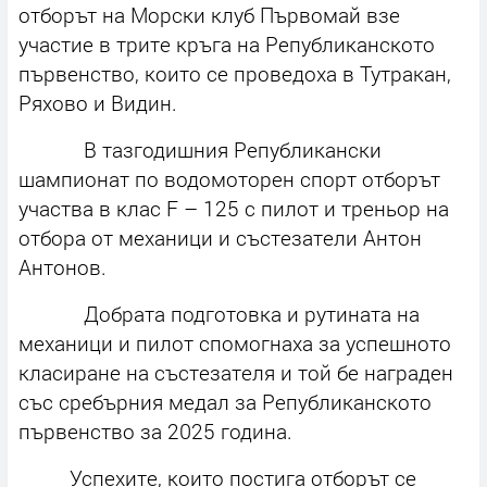
отборът на Морски клуб Първомай взе
участие в трите кръга на Републиканското
първенство, които се проведоха в Тутракан,
Ряхово и Видин.
В тазгодишния Републикански
шампионат по водомоторен спорт отборът
участва в клас
F – 125
с пилот и треньор на
отбора от механици и състезатели Антон
Антонов.
Добрата подготовка и рутината на
механици и пилот спомогнаха за успешното
класиране на състезателя и той бе награден
със сребърния медал за Републиканското
първенство за 2025 година.
Успехите, които постига отборът се