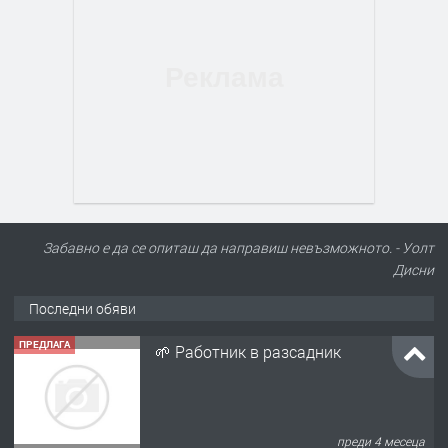
Забавно е да се опиташ да направиш невъзможното. - Уолт
Дисни
Последни обяви
ПРЕДЛАГА
🌱 Работник в разсадник
преди 4 месеца