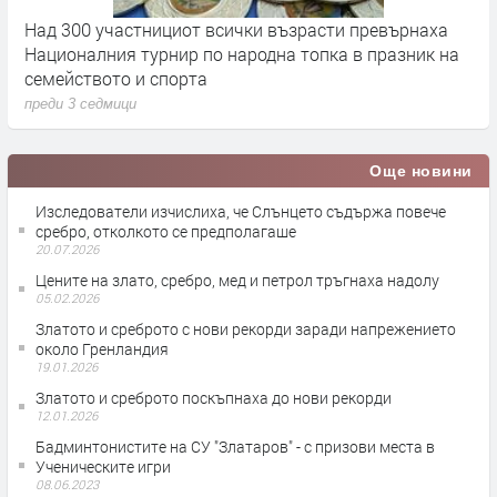
Над 300 участнициот всички възрасти превърнаха
О
Националния турнир по народна топка в празник на
П
семейството и спорта
п
преди 3 седмици
Още новини
Изследователи изчислиха, че Слънцето съдържа повече
сребро, отколкото се предполагаше
20.07.2026
Цените на злато, сребро, мед и петрол тръгнаха надолу
05.02.2026
Златото и среброто с нови рекорди заради напрежението
около Гренландия
19.01.2026
Златото и среброто поскъпнаха до нови рекорди
12.01.2026
Бадминтонистите на СУ "Златаров" - с призови места в
Ученическите игри
08.06.2023