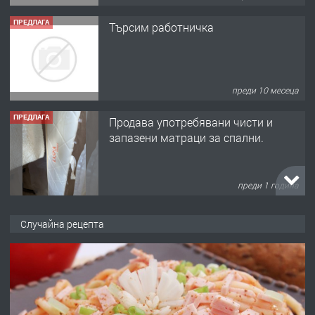
ПРЕДЛАГА
Търсим работничка
преди 10 месеца
ПРЕДЛАГА
Продава употребявани чисти и
запазени матраци за спални.
преди 1 година
ПРЕДЛАГА
Работа за общи работници
Случайна рецепта
преди 1 година
ПРЕДЛАГА
Първи поход "По стъпките на Ангел