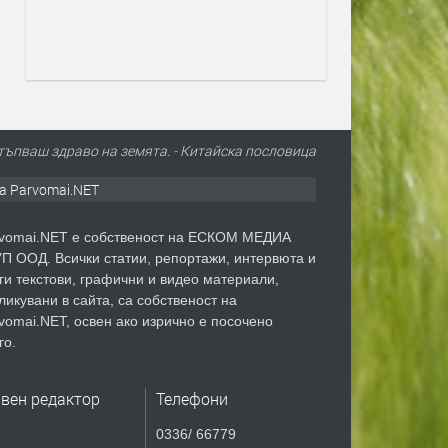
стъпваш здраво на земята. - Китайскa пословицa
а Parvomai.NET
vomai.NET е собственост на ЕСКОМ МЕДИА
П ООД. Всички статии, репортажи, интервюта и
ги текстови, графични и видео материали,
ликувани в сайта, са собственост на
vomai.NET, освен ако изрично е посочено
го.
авен редактор
Телефони
0336/ 66779