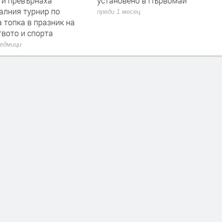
евърнаха
установено в Първомай
преди 
турнир по
преди 1 месец
а в празник на
и спорта