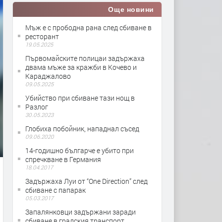
Още новини
Мъж е с прободна рана след сбиване в
ресторант
19.05.2025
Първомайските полицаи задържаха
двама мъже за кражби в Кочево и
Караджалово
09.05.2025
Убийство при сбиване тази нощ в
Разлог
30.05.2023
Глобиха побойник, нападнал съсед
09.06.2020
14-годишно българче е убито при
спречкване в Германия
18.04.2017
Задържаха Луи от “One Direction” след
сбиване с папарак
05.03.2017
Запалянковци задържани заради
сбиване в градския транспорт