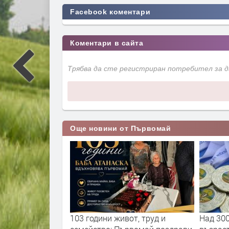
Facebook коментари
Коментари в сайта
Трябва да сте регистриран потребител за 
Още новини от Първомай
иализирана
103 години живот, труд и
Над 300 учас