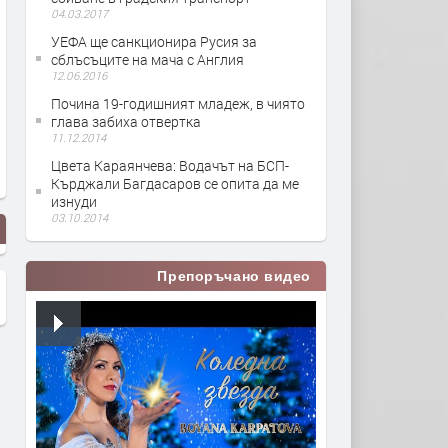
04.03.2017
УЕФА ще санкционира Русия за
сблъсъците на мача с Англия
12.06.2016
Почина 19-годишният младеж, в чиято
глава забиха отвертка
11.12.2014
Цвета Караянчева: Водачът на БСП-
Кърджали Багдасаров се опита да ме
изнуди
03.10.2014
Препоръчано видео