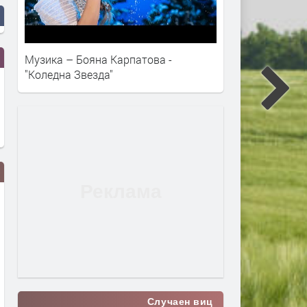
Музика – Бояна Карпатова -
"Коледна Звезда"
ресение край Първомай
Маратонки за бягане в CCC –
Случаен виц