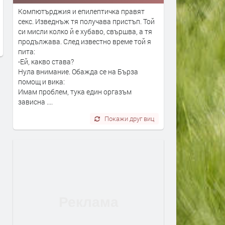
високи технологии и удобство
2 месеца
за всеки километър
Компютърджия и епилептичка правят
секс. Изведнъж тя получава пристъп. Той
преди 2 месеца
си мисли колко й е хубаво, свършва, а тя
продължава. След известно време той я
пита:
-Ей, какво става?
Нула внимание. Обажда се на Бърза
помощ и вика:
Имам проблем, тука един оргазъм
зависна ....
Покажи друг виц