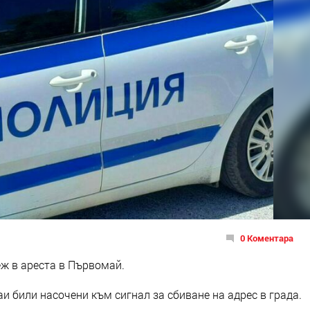
0 Коментара
ж в ареста в Първомай.
и били насочени към сигнал за сбиване на адрес в града.