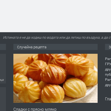
Истината е не да ходиш по водата или да летиш по въздуха, а да 
Случайна рецепта
З
Par
ГРУ
дру
пуб
еца
Par
дру
Гл
Сладки с прясно мляко
еца