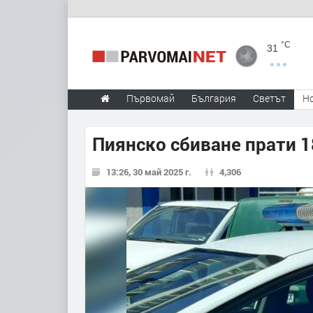
°C
31
Първомай
България
Светът
Н
Пиянско сбиване прати 1
13:26, 30 май 2025 г.
4,306