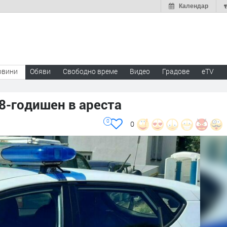
Календар
овини
Обяви
Свободно време
Видео
Градове
eTV
8-годишен в ареста
0
0