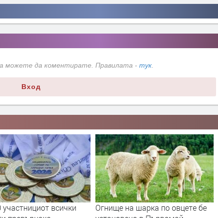
да можете да коментирате. Правилата -
тук
.
Вход
тнициот всички
Огнище на шарка по овцете бе
Земет