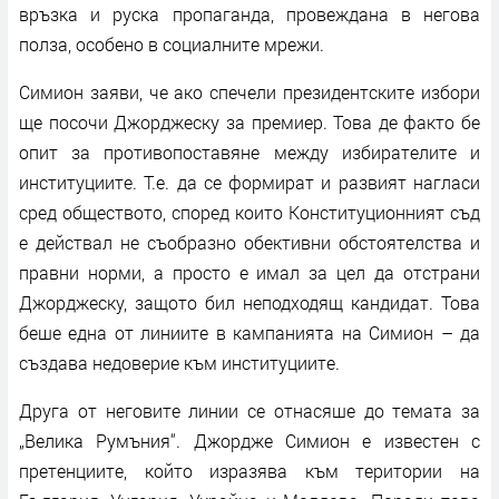
връзка и руска пропаганда, провеждана в негова
полза, особено в социалните мрежи.
Симион заяви, че ако спечели президентските избори
ще посочи Джорджеску за премиер. Това де факто бе
опит за противопоставяне между избирателите и
институциите. Т.е. да се формират и развият нагласи
сред обществото, според които Конституционният съд
е действал не съобразно обективни обстоятелства и
правни норми, а просто е имал за цел да отстрани
Джорджеску, защото бил неподходящ кандидат. Това
беше една от линиите в кампанията на Симион – да
създава недоверие към институциите.
Друга от неговите линии се отнасяше до темата за
„Велика Румъния“. Джордже Симион е известен с
претенциите, който изразява към територии на