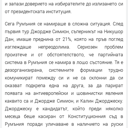
и запази доверието на избирателите до излизането си
от президентската институция.
Сега Румъния се намираше в сложна ситуация. След
първия тур Джордже Симион, съперникът на Никушор
Дан, имаше преднина от 21%, която на пръв поглед
изглеждаше непреодолима. Сериозен проблем
произтече и от обстоятелството, че партийната
система в Румъния се намира в лошо състояние. Тя е
дезорганизирана, системните формации трудно
комуникират помежду си и не са склонни да си
оказват подкрепа една на друга, за да парират
появата на антиевропейски и шовинистки явления
каквито са и Джордже Симион, и Калин Джорджеску.
Джорджеску е кандидатът, който преди няколко
месеца беше касиран от Конституционния съд в
Румъния поради уличаване в наличието на руски