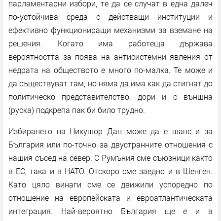
парламентарни избори, те да се случат в една далеч
по-устойчива среда с действащи институции и
ефективно функциониращи механизми за вземане на
решения. Когато има работеща държава
вероятността за поява на антисистемни явления от
недрата на обществото е много по-малка. Те може и
да съществуват там, но няма да има как да стигнат до
политическо представителство, дори и с външна
(руска) подкрепа пак би било трудно.
Избирането на Никушор Дан може да е шанс и за
България или по-точно за двустранните отношения с
нашия съсед на север. С Румъния сме съюзници както
в ЕС, така и в НАТО. Отскоро сме заедно и в Шенген.
Като цяло винаги сме се движили успоредно по
отношение на европейската и евроатлантическата
интеграция. Най-вероятно България ще е и в