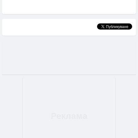
Хекимян за кандидат-кмет на София