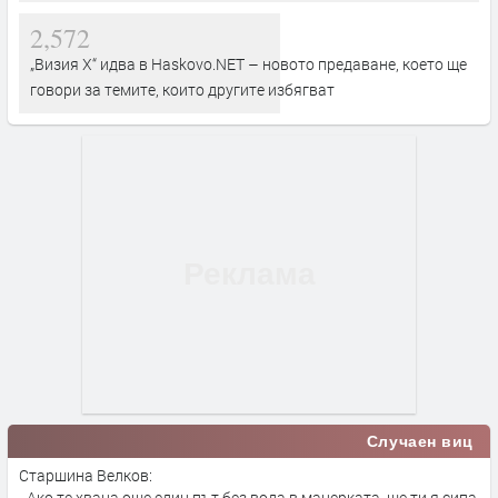
2,572
„Визия Х“ идва в Haskovo.NET – новото предаване, което ще
говори за темите, които другите избягват
Случаен виц
Старшина Велков:
- Ако те хвана още един път без вода в манерката, ще ти я сипа