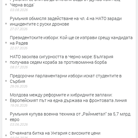
'Черна вода'
03.08.2026
Румъния обмисля задействане на чл. 4 на НАТО заради
инцидентите с руски дронове
27.07.2026
Президентските избори: Кой ще се изправи срещу кандидата
на Радев
22.07.2026
НАТО засилва сигурността в Черно море: България
получава седем кораба за противоминна борба
08.07.2026
Предсрочни парламентарни избори искат студентите в
Сърбия
29.06.2026
Молдова между реформите и хибридните заплахи:
Европейският път на една държава на фронтовата линия
19.06.2026
Румъния купува военна техника от „Райнметал“ за 5,7 млрд.
евро
03.06.2026
Отчаяната битка на Унгария с високите цени
03.06.2026