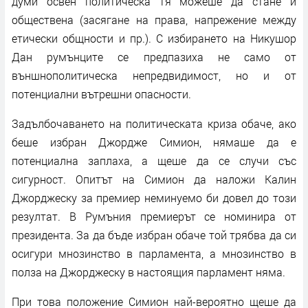
думи освен политическа тя можеше да стане и
обществена (засягане на права, напрежение между
етически общности и пр.). С избирането на Никушор
Дан румънците се предпазиха не само от
външнополитическа непредвидимост, но и от
потенциални вътрешни опасности.
Задълбочаването на политическата криза обаче, ако
беше избран Джордже Симион, нямаше да е
потенциална заплаха, а щеше да се случи със
сигурност. Опитът на Симион да наложи Калин
Джорджеску за премиер неминуемо би довел до този
резултат. В Румъния премиерът се номинира от
президента. За да бъде избран обаче той трябва да си
осигури мнозинство в парламента, а мнозинство в
полза на Джорджеску в настоящия парламент няма.
При това положение Симион най-вероятно щеше да