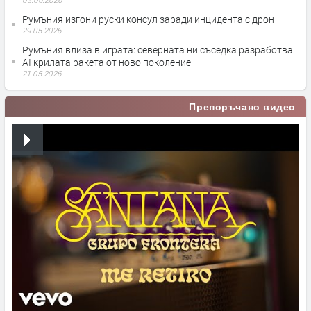
Румъния изгони руски консул заради инцидента с дрон
29.05.2026
Румъния влиза в играта: северната ни съседка разработва
AI крилата ракета от ново поколение
21.05.2026
Препоръчано видео