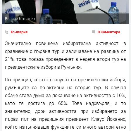
Евгени Кръстев.
България
0 Коментара
Значително повишена избирателна активност в
сравнение с първия тур и заличаване на разлика от
21%, това показа проведеният в неделя втори тур на
президентските избори в Румъния.
По принцип, когато гласуват на президентски избори,
румънците са по-активни на втория тур. В случая
обаче става дума за покачване на активността с 10%,
като тя достига до 65%. Това надхвърля, и то
значително, дори активността при избирането за
първи път на предишния президент Клаус Йоханис,
който изпълняваше функциите си много авторитетно