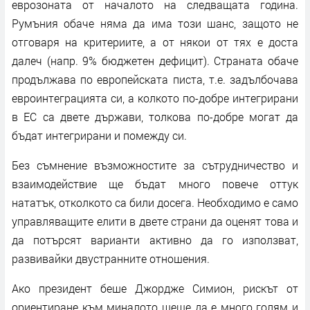
еврозоната от началото на следващата година.
Румъния обаче няма да има този шанс, защото не
отговаря на критериите, а от някои от тях е доста
далеч (напр. 9% бюджетен дефицит). Страната обаче
продължава по европейската писта, т.е. задълбочава
евроинтеграцията си, а колкото по-добре интегрирани
в ЕС са двете държави, толкова по-добре могат да
бъдат интегрирани и помежду си.
Без съмнение възможностите за сътрудничество и
взаимодействие ще бъдат много повече оттук
нататък, отколкото са били досега. Необходимо е само
управляващите елити в двете страни да оценят това и
да потърсят варианти активно да го използват,
развивайки двустранните отношения.
Ако президент беше Джордже Симион, рискът от
ориентиране към миналото щеше да е много голям и