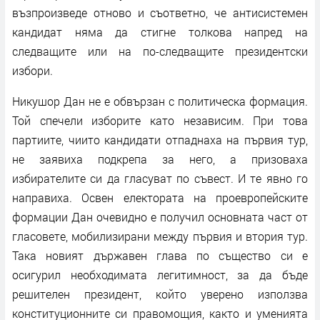
възпроизведе отново и съответно, че антисистемен
кандидат няма да стигне толкова напред на
следващите или на по-следващите президентски
избори.
Никушор Дан не е обвързан с политическа формация.
Той спечели изборите като независим. При това
партиите, чиито кандидати отпаднаха на първия тур,
не заявиха подкрепа за него, а призоваха
избирателите си да гласуват по съвест. И те явно го
направиха. Освен електората на проевропейските
формации Дан очевидно е получил основната част от
гласовете, мобилизирани между първия и втория тур.
Така новият държавен глава по същество си е
осигурил необходимата легитимност, за да бъде
решителен президент, който уверено използва
конституционните си правомощия, както и уменията