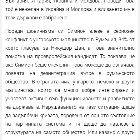
България, Унгария, Украйна и Молдова. Поради това
той е нежелан в Украйна и Молдова и влизането му в
тези държави е забранено.
Поради шовинизма си Симион влезе в сериозен
конфликт с унгарското малцинство в Румъния, 84% от
което гласува за Никушор Дан, а това значително
помогна на проевропейския кандидат. То показва, че
ако Симион беше спечелил, това можеше да означава
появата на дезинтеграция вътре в румънското
общество. В страната има унгарско, немско и други
малцинства, които са много добре интегрирани и
участват активно във функционирането и развитието
на държавата. Нарушаването на тази ситуация щеше
да задълбочи кризата, породена от лошото състояние
на партийната система и тя щеше да навлезе в
структурата на самото общество. Или казано с други