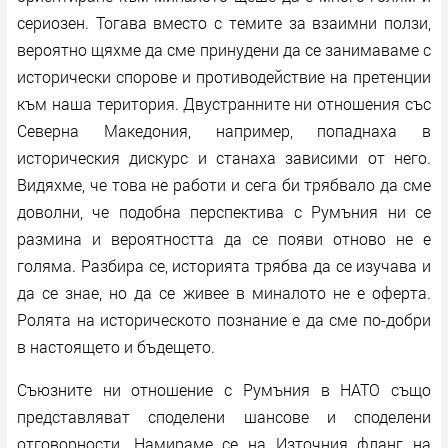
сериозен. Тогава вместо с темите за взаимни ползи,
вероятно щяхме да сме принудени да се занимаваме с
исторически спорове и противодействие на претенции
към наша територия. Двустранните ни отношения със
Северна Македония, например, попаднаха в
историческия дискурс и станаха зависими от него.
Видяхме, че това не работи и сега би трябвало да сме
доволни, че подобна перспектива с Румъния ни се
размина и вероятността да се появи отново не е
голяма. Разбира се, историята трябва да се изучава и
да се знае, но да се живее в миналото не е оферта.
Ролята на историческото познание е да сме по-добри
в настоящето и бъдещето.
Съюзните ни отношение с Румъния в НАТО също
представляват споделени шансове и споделени
отговорности. Намираме се на Източния фланг на