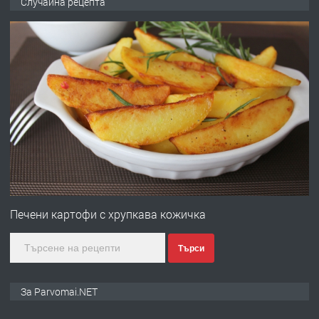
Случайна рецепта
преди 1 година
ПРЕДЛАГА
Първи поход "По стъпките на Ангел
Войвода"
преди 1 година
ПРЕДЛАГА
Монтажник на малки детайли за
медицинската индустрия
Печени картофи с хрупкава кожичка
Търси
преди 1 година
ПРЕДЛАГА
Уроци по Математика
За Parvomai.NET