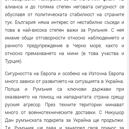
алианса и до голяма степен неговата сигурност се
обуславя от политическата стабилност на страните
тук. България няма интерес от нестабилни съседи и
това в най-висока степен важи за Румъния. С нея
имаме общи отговорности относно наблюдението и
ранното предупреждение в Черно море, както и
относно премахването на мини (в това участва и
Турция).
Сигурността на Европа и особено на Източна Европа
много зависи от развитието на ситуацията в Украйна.
Полша и Румъния са ключови държави при
оказването на помощ на нападнатата страна срещу
руския агресор. През техните територии минават
много от военнотехническите доставки. С Никушор
Дан румънската подкрепа за Украйна ще продължи.
Т.е. Румъния ще дава и занапред своя принос за