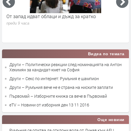
Премиерът Радев: Дрон нахлу в българското
О
въздушно пространство и се взриви
п
преди 19 часа
Видеа по темата
Други – Политически реакции след номинацията на Антон
Хекимян за кандидат-кмет на София
Други – Секс по интернет: Румъния е шампион
Други – Румъния вече не е страна на ниските заплати
Първомай – Изборните книжа са вече в Първомай
eTV – Новини от изборния ден 13 11 2016
Още новини
Румъния се опитва да отклони вода от Дунав към АЕЦ