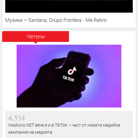
Музика – Santana, Grupo Frontera - Me Retiro
Четени
4,534
Haskovo.NET вече е и в TikTok – част от новата медийна
кампания на медията