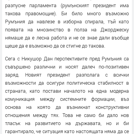
разпусне парламента (румънският президент има
такова правомощие). Би било много възможно
Румъния да навлезе в изборна спирала, тъй като
появата на мнозинство в полза на Джорджеску
нямаше да е лесна работа и не се знае дали въобще
щеше да е възможно да се стигне до такова.
Сега с Никушор Дан перспективите пред Румъния са
съвършено различни и носят далеч по-позитивен
заряд. Новият президент разполага с всички
възможности да осигури политическа стабилност в
страната, като постави началото на една модерна
комуникация между системните формации, въз
основа на която да възникнат конструктивни
отношения между тях. Това не само би дало нов
тласък на развитието на държавата, но и би
гарантирало, че ситуация като настоящата няма да се