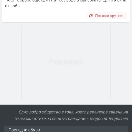
в гърба!
Покажи друг виц
Едно добро общество е това, което реализира тавана на
възможностите на своите граждани. - Теодосий Теодосиев
Последни обяви