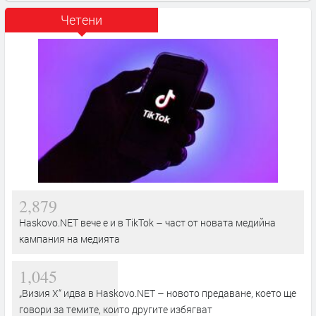
Четени
2,879
Haskovo.NET вече е и в TikTok – част от новата медийна
кампания на медията
1,045
„Визия Х“ идва в Haskovo.NET – новото предаване, което ще
говори за темите, които другите избягват