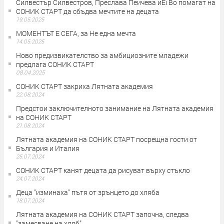
Силвестър Силвестров, Преслава Пейчева иEi Bo помагат на
СОНИК СТАРТ да сбъдва мечтите на децата
19.05.2025
МОМЕНТЪТ Е СЕГА, за Не една мечта
14.05.2025
Ново предизвикателство за амбициозните младежи
предлага СОНИК СТАРТ
08.04.2025
СОНИК СТАРТ закриха Лятната академия
22.08.2024
Предстои заключителното занимание на Лятната академия
на СОНИК СТАРТ
21.08.2024
Лятната академия на СОНИК СТАРТ посрещна гости от
България и Италия
25.07.2024
СОНИК СТАРТ канят децата да рисуват върху стъкло
24.07.2024
Деца "изминаха" пътя от зрънцето до хляба
18.07.2024
Лятната академия на СОНИК СТАРТ започна, следва
"замесване на хляб"