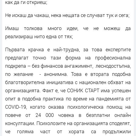
как да ги откриеш;
Не искаш да чакаш, нека нещата се случват тук и сега;
Имаш толкова много идеи, че не можеш да
реализираш нито една от тях;
Първата крачка е най-трудна, за това експертите
предлагат точно тази форма на професионална
подкрепа – без финансов ангажимент, леснодостъпна,
по желание - анонимна. Това е втората подобна
благотворителна инициатива с национален обхват на
организацията. Факт е, че СОНИК СТАРТ има успешен
опит в подобна практика по време на пандемията от
COVID-19, когато оказва психологическа помощ на
повече от 24 000 човека в безплатни онлайн
консултации. Психолозите на организацията споделят,
че голяма част от хората са продължили