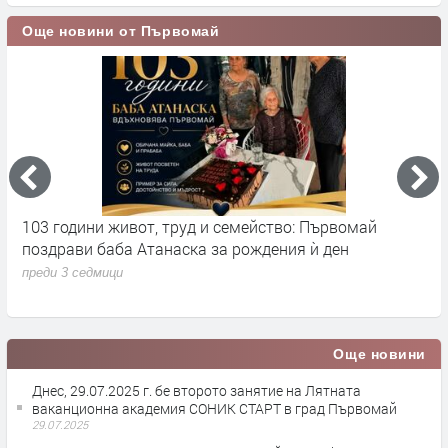
Още новини от Първомай
 и семейство: Първомай
Над 300 участнициот всичк
 за рождения ѝ ден
Националния турнир по наро
семейството и спорта
преди 3 седмици
Още новини
Днес, 29.07.2025 г. бе второто занятие на Лятната
ваканционна академия СОНИК СТАРТ в град Първомай
29.07.2025