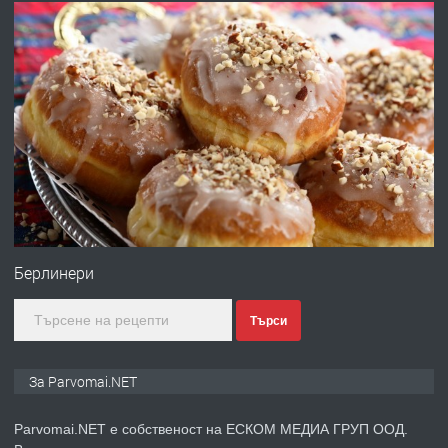
преди 1 година
ПРЕДЛАГА
Работа за общи работници
преди 1 година
ПРЕДЛАГА
Първи поход "По стъпките на Ангел
Войвода"
Берлинери
Търси
преди 1 година
ПРЕДЛАГА
Монтажник на малки детайли за
За Parvomai.NET
медицинската индустрия
Parvomai.NET е собственост на ЕСКОМ МЕДИА ГРУП ООД.