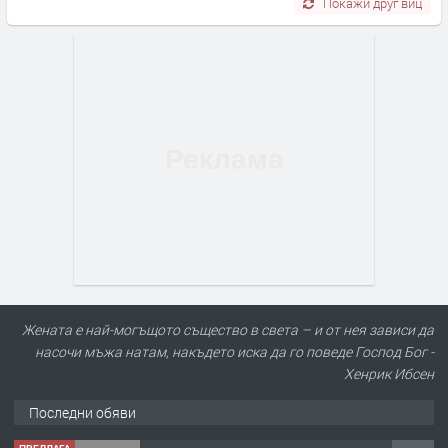
Покажи друг виц
Жената е най-могъщото същество в света – и от нея зависи да
насочи мъжа натам, накъдето иска да го поведе Господ Бог -
Хенрик Ибсен
Последни обяви