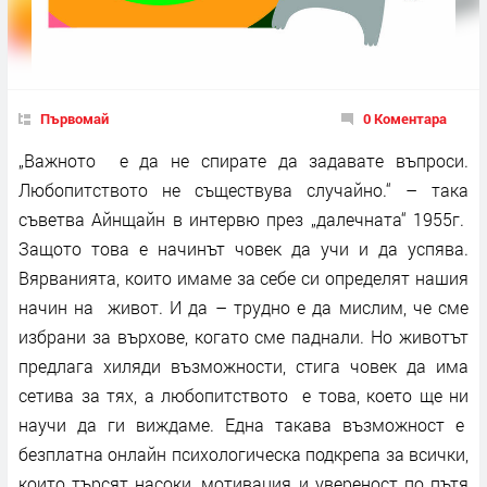
Първомай
0 Коментара
„Важното е да не спирате да задавате въпроси.
Любопитството не съществува случайно.“ – така
съветва Айнщайн в интервю през „далечната“ 1955г.
Защото това е начинът човек да учи и да успява.
Вярванията, които имаме за себе си определят нашия
начин на живот. И да – трудно е да мислим, че сме
избрани за върхове, когато сме паднали. Но животът
предлага хиляди възможности, стига човек да има
сетива за тях, а любопитството е това, което ще ни
научи да ги виждаме. Една такава възможност е
безплатна онлайн психологическа подкрепа за всички,
които търсят насоки, мотивация и увереност по пътя