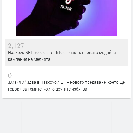
2,127
Haskovo.NET вече е и в TikTok – част от новата медийна
кампания на медията
0
„Визия Х“ идва в Haskovo.NET – новото предаване, което ще
говори за темите, които другите избягват