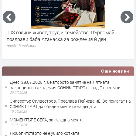
103 години живот, труд и семейство: Първомай
Н
поздрави баба Атанаска за рождения ѝ ден
Н
с
преди 3 седмици
п
Още новини
Днес, 29.07.2025 г. бе второто занятие на Лятната
ваканционна академия СОНИК СТАРТ в град Първомай
29.07.2025
Силвестър Силвестров, Преслава Пейчева иEi Bo помагат на
СОНИК СТАРТ да сбъдва мечтите на децата
19.05.2025
МОМЕНТЪТ Е СЕГА, за Не една мечта
14.05.2025
Любопитството не е убило котката