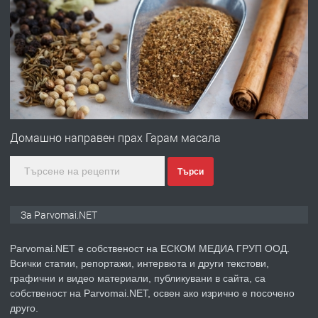
ПРЕДЛАГА
Работа за общи работници
преди 1 година
ПРЕДЛАГА
Първи поход "По стъпките на Ангел
Войвода"
Домашно направен прах Гарам масала
Търси
преди 1 година
ПРЕДЛАГА
Монтажник на малки детайли за
За Parvomai.NET
медицинската индустрия
Parvomai.NET е собственост на ЕСКОМ МЕДИА ГРУП ООД.
Всички статии, репортажи, интервюта и други текстови,
преди 1 година
графични и видео материали, публикувани в сайта, са
собственост на Parvomai.NET, освен ако изрично е посочено
ПРЕДЛАГА
Уроци по Математика
друго.