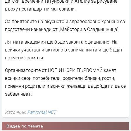
детски временни татуировки и Ателие за рисуване
върху нестандартни материали.
За приятелите на вкусното и здравословно хранене са
подготвени изненади от „Майстори в Сладкишница“.
Лятната академия ще бъде закрита официално. На
всички участвали активно в заниманията ѝ ще бъдат
връчени грамоти.
Организаторите от ЦОП И ЦСРИ ПЪРВОМАЙ канят
всички свои потребители, родители, близки, гости,
приемни родители и всички желаещи да дойдат и да се
забавляват.
Източник:
Parvomai.NET
Видеа по темата