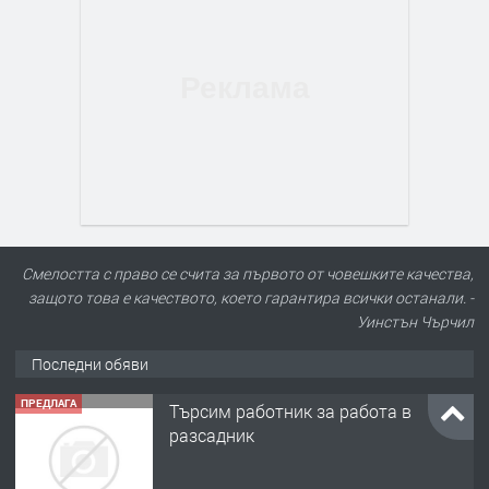
Смелостта с право се счита за първото от човешките качества,
защото това е качеството, което гарантира всички останали. -
Уинстън Чърчил
Последни обяви
ПРЕДЛАГА
Търсим работник за работа в
разсадник