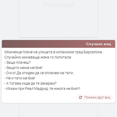
Случаен виц
Момченце плаче на улицата в испанския град Барселона.
Случайно минаваща жена го попитала:
- Защо плачеш?
- Защото мама ме бие!
- О-о-о! Да отидем да се оплачем на тати.
- Не и тати ме бие!
- А тогава къде да те закарам?
- Искам при Реал Мадрид, те никога не бият!
Покажи друг виц