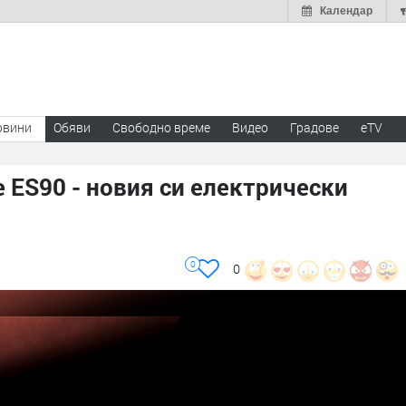
Календар
овини
Обяви
Свободно време
Видео
Градове
eTV
е ES90 - новия си електрически
0
0