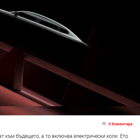
0 Коментара
т към бъдещето, а то включва електрически коли. Ето