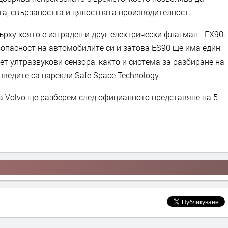
та, свързаността и цялостната производителност.
ърху която е изграден и друг електрически флагман - EX90.
зопасност на автомобилите си и затова ES90 ще има един
сет ултразвукови сензора, както и система за разбиране на
ведите са нарекли Safe Space Technology.
а Volvo ще разберем след официалното представяне на 5