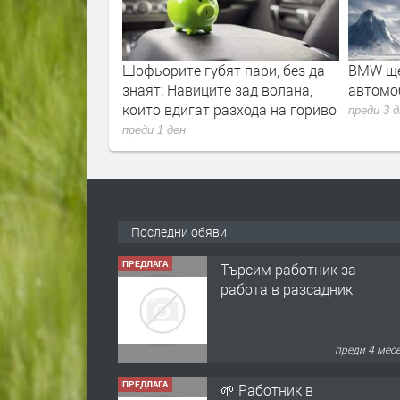
relude ви
Шофьорите губят пари, без да
BMW ще
а ви разорява
знаят: Навиците зад волана,
автомоб
които вдигат разхода на гориво
преди 3 
преди 1 ден
Последни обяви
ПРЕДЛАГА
Търсим работник за
работа в разсадник
преди 4 мес
ПРЕДЛАГА
🌱 Работник в