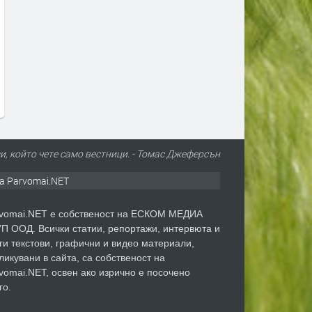
BMW XM не е просто SUV –
Aston Martin пусна лимит
това е най-екстремният модел
серия на Vanquish по слу
на BMW M
ия му юбилей
преди 1 седмица
преди 2 седмици
зи, който чете само вестници. - Томас Джеферсън
а Parvomai.NET
vomai.NET е собственост на ЕСКОМ МЕДИА
П ООД. Всички статии, репортажи, интервюта и
ги текстови, графични и видео материали,
ликувани в сайта, са собственост на
vomai.NET, освен ако изрично е посочено
го.