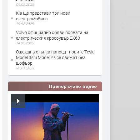
06.03.2025
Kia ще представи три нови
електромобила
19.02.2025
Volvo официално обяви появата на
електрическия кросоувър EX60
14.02.2025
Още една стъпка напред - новите Тesla
Model 3s и Model Ys се движат без
шофьор
30.01.2025
Препоръчано видео