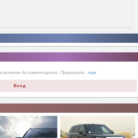
да можете да коментирате. Правилата -
тук
.
Вход