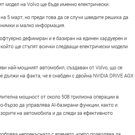
ят модел на Volvo ще бъде именно електрически.
на 5 март, но преди това да се случи шведите решиха да
 снимки и малко информация.
софтуерно дефиниран и е базиран на единен хардуерен и
у който ще стъпят всички следващи електрически модели
яви най-мощният автомобил, създаван от Volvo, що се
се дължи на факта, че е снабден с двойна NVIDIA DRIVE AGX
лителна мощност от около 508 трилиона операции в
по-бързо да управлява AI-базирани функции, както и
нзорите на автомобила и да следи за ефективното
добрява непрекъснато с времето, което позволява да