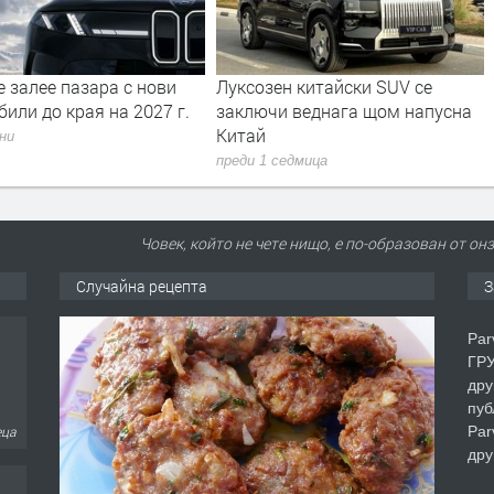
 залее пазара с нови
Луксозен китайски SUV се
или до края на 2027 г.
заключи веднага щом напусна
Китай
дни
преди 1 седмица
Човек, който не чете нищо, е по-образован от он
Случайна рецепта
З
Par
ГРУ
дру
пуб
Par
еца
дру