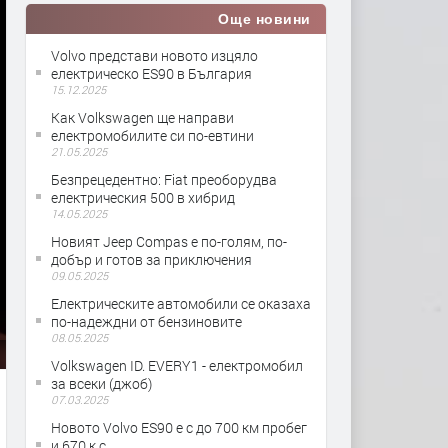
Още новини
Volvo представи новото изцяло
електрическо ES90 в България
15.12.2025
Как Volkswagen ще направи
електромобилите си по-евтини
21.05.2025
Безпрецедентно: Fiat преоборудва
електрическия 500 в хибрид
14.05.2025
Новият Jeep Compas е по-голям, по-
добър и готов за приключения
09.05.2025
Електрическите автомобили се оказаха
по-надеждни от бензиновите
08.05.2025
Volkswagen ID. EVERY1 - електромобил
за всеки (джоб)
07.03.2025
Новото Volvo ES90 е с до 700 км пробег
и 670 к.с.