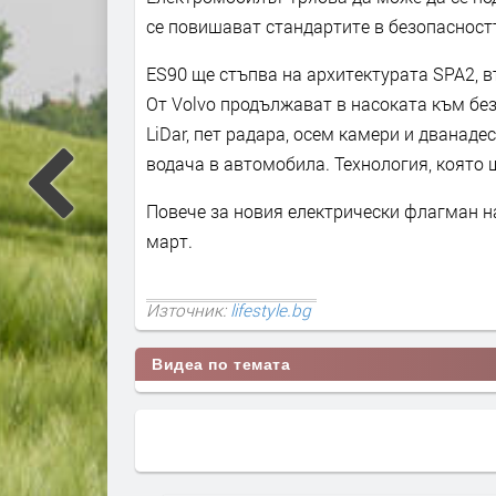
се повишават стандартите в безопасност
ES90 ще стъпва на архитектурата SPA2, в
От Volvo продължават в насоката към бе
LiDar, пет радара, осем камери и дванаде
водача в автомобила. Технология, която ш
Повече за новия електрически флагман н
март.
Източник:
lifestyle.bg
Видеа по темата