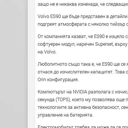
защо не е никаква изненада, че следващи
Volvo ES90 ще бъде представен в детайли 
подгреят атмосферата с няколко тийзър
От компанията казват, че ES90 е изцяло 
софтуерен модул, наречен Superset, върх
на Volvo.
Любопитното също така е, че ES90 ще се 
отнася до изчислителен капацитет. Това 
Orin конфигурация.
Компютърът на NVIDIA разполага с изчис
секунда (TOPS), което му позволява още 
технологиите за активна безопасност, се
управление на батерията.
Електромобилът трябва да може да се по