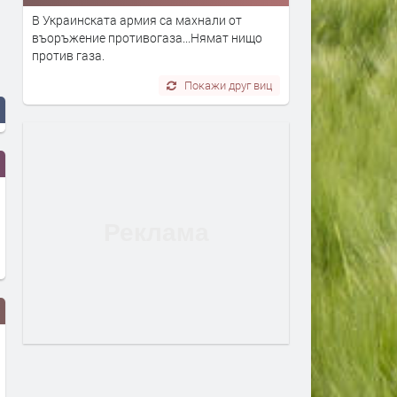
В Украинската армия са махнали от
въоръжение противогаза...Нямат нищо
против газа.
Покажи друг виц