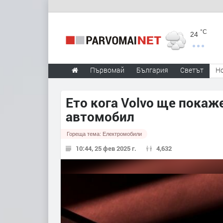
°C
24
Първомай
България
Светът
Н
Ето кога Volvo ще покаж
автомобил
Гореща тема:
Електромобили
10:44, 25 фев 2025 г.
4,632