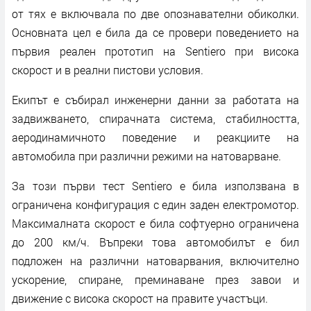
от тях е включвала по две опознавателни обиколки.
Основната цел е била да се провери поведението на
първия реален прототип на Sentiero при висока
скорост и в реални пистови условия.
Екипът е събирал инженерни данни за работата на
задвижването, спирачната система, стабилността,
аеродинамичното поведение и реакциите на
автомобила при различни режими на натоварване.
За този първи тест Sentiero е била използвана в
ограничена конфигурация с един заден електромотор.
Максималната скорост е била софтуерно ограничена
до 200 км/ч. Въпреки това автомобилът е бил
подложен на различни натоварвания, включително
ускорение, спиране, преминаване през завои и
движение с висока скорост на правите участъци.