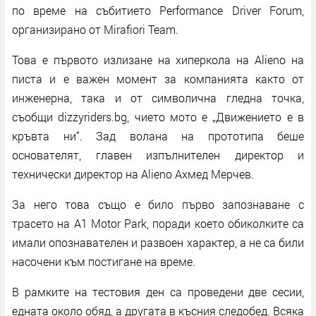
по време на събитието Performance Driver Forum,
организирано от Mirafiori Team.
Това е първото излизане на хиперкола на Alieno на
писта и е важен момент за компанията както от
инженерна, така и от символична гледна точка,
съобщи dizzyriders.bg, чието мото е „Движението е в
кръвта ни“. Зад волана на прототипа беше
основателят, главен изпълнителен директор и
технически директор на Alieno Ахмед Мерчев.
За него това също е било първо запознаване с
трасето на A1 Motor Park, поради което обиколките са
имали опознавателен и развоен характер, а не са били
насочени към постигане на време.
В рамките на тестовия ден са проведени две сесии,
едната около обяд, а другата в късния следобед. Всяка