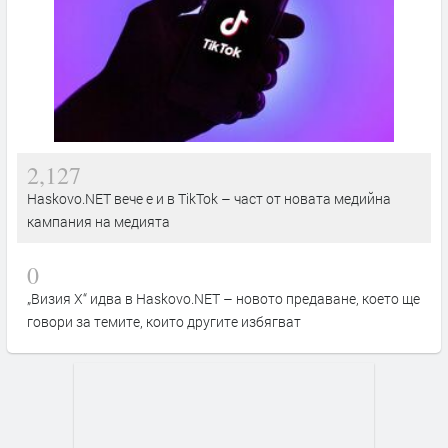
2,127
Haskovo.NET вече е и в TikTok – част от новата медийна
кампания на медията
0
„Визия Х“ идва в Haskovo.NET – новото предаване, което ще
говори за темите, които другите избягват