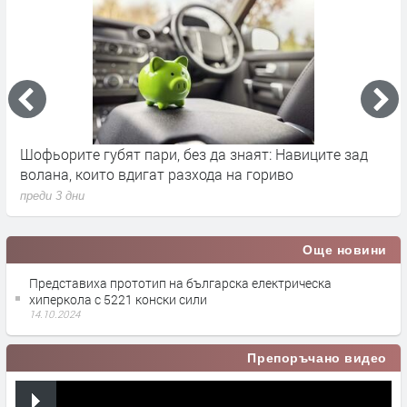
ва
Шофьорите губят пари, без да знаят: Навиците зад
B
волана, които вдигат разхода на гориво
2
преди 3 дни
п
Още новини
Представиха прототип на българска електрическа
хиперкола с 5221 конски сили
14.10.2024
Препоръчано видео