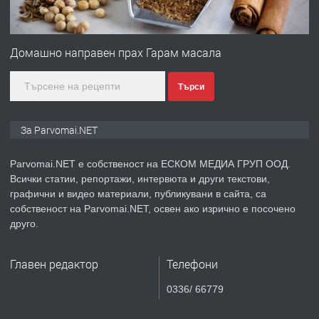
ПРЕДЛАГА
Първи поход "По стъпките на Ангел
Войвода"
Домашно направен прах Гарам масала
Търси
преди 1 година
ПРЕДЛАГА
Монтажник на малки детайли за
За Parvomai.NET
медицинската индустрия
Parvomai.NET е собственост на ЕСКОМ МЕДИА ГРУП ООД.
Всички статии, репортажи, интервюта и други текстови,
преди 1 година
графични и видео материали, публикувани в сайта, са
собственост на Parvomai.NET, освен ако изрично е посочено
ПРЕДЛАГА
Уроци по Математика
друго.
Главен редактор
Телефони
преди 1 година
0336/ 66779
ПРЕДЛАГА
Продавам апартамент - гр.