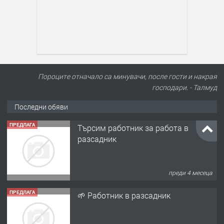
Пороците отначало са минувачи, после гости и накрая
господари. - Талмуд
Последни обяви
ПРЕДЛАГА
Търсим работник за работа в
разсадник
преди 4 месеца
ПРЕДЛАГА
🌱 Работник в разсадник