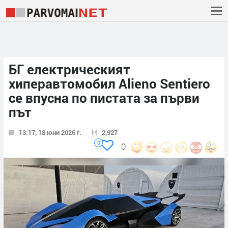
БГ електрическият
хиперавтомобил Alieno Sentiero
се впусна по пистата за първи
път
13:17, 18 юни 2026 г.
2,927
0
0