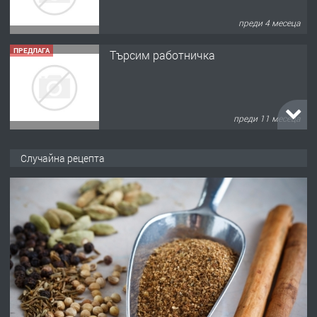
преди 4 месеца
ПРЕДЛАГА
Търсим работничка
преди 11 месеца
ПРЕДЛАГА
Продава употребявани чисти и
Случайна рецепта
запазени матраци за спални.
преди 1 година
ПРЕДЛАГА
Работа за общи работници
преди 1 година