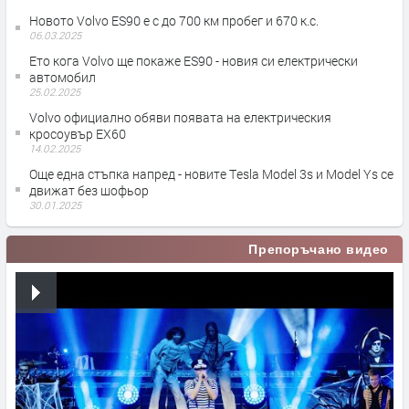
Новото Volvo ES90 е с до 700 км пробег и 670 к.с.
06.03.2025
Ето кога Volvo ще покаже ES90 - новия си електрически
автомобил
25.02.2025
Volvo официално обяви появата на електрическия
кросоувър EX60
14.02.2025
Още една стъпка напред - новите Тesla Model 3s и Model Ys се
движат без шофьор
30.01.2025
Препоръчано видео