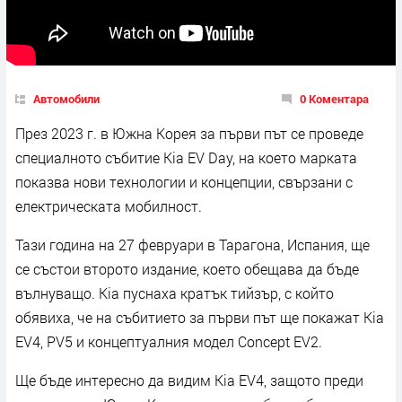
Автомобили
0 Коментара
През 2023 г. в Южна Корея за първи път се проведе
специалното събитие Kia EV Day, на което марката
показва нови технологии и концепции, свързани с
електрическата мобилност.
Тази година на 27 февруари в Тарагона, Испания, ще
се състои второто издание, което обещава да бъде
вълнуващо. Kia пуснаха кратък тийзър, с който
обявиха, че на събитието за първи път ще покажат Kia
EV4, PV5 и концептуалния модел Concept EV2.
Ще бъде интересно да видим Kia EV4, защото преди