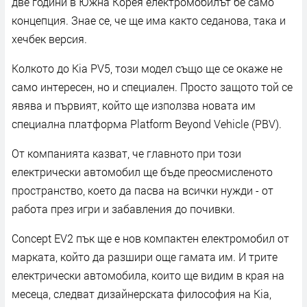
две години в Южна Корея електромобилът бе само
концепция. Знае се, че ще има както седанова, така и
хечбек версия.
Колкото до Kia PV5, този модел също ще се окаже не
само интересен, но и специален. Просто защото той се
явява и първият, който ще използва новата им
специална платформа Platform Beyond Vehicle (PBV).
От компанията казват, че главното при този
електрически автомобил ще бъде преосмисленото
пространство, което да пасва на всички нужди - от
работа през игри и забавления до почивки.
Concept EV2 пък ще е нов компактен електромобил от
марката, който да разшири още гамата им. И трите
електрически автомобила, които ще видим в края на
месеца, следват дизайнерската философия на Kia,