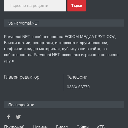
Търси
преди 1 година
ПРЕДЛАГА
Монтажник на малки детайли за
За Parvomai.NET
медицинската индустрия
Parvomai.NET е собственост на ЕСКОМ МЕДИА ГРУП ООД.
Всички статии, репортажи, интервюта и други текстови,
преди 1 година
графични и видео материали, публикувани в сайта, са
собственост на Parvomai.NET, освен ако изрично е посочено
ПРЕДЛАГА
Уроци по Математика
друго.
Главен редактор
Телефони
преди 1 година
0336/ 66779
ПРЕДЛАГА
Продавам апартамент - гр.
Първомай
Последвай ни
преди 1 година
Първомай
Новини
Видео
Обяви
еТВ