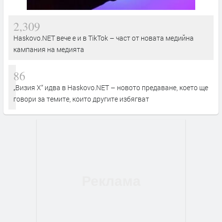
2,309
Haskovo.NET вече е и в TikTok – част от новата медийна
кампания на медията
86
„Визия Х“ идва в Haskovo.NET – новото предаване, което ще
говори за темите, които другите избягват