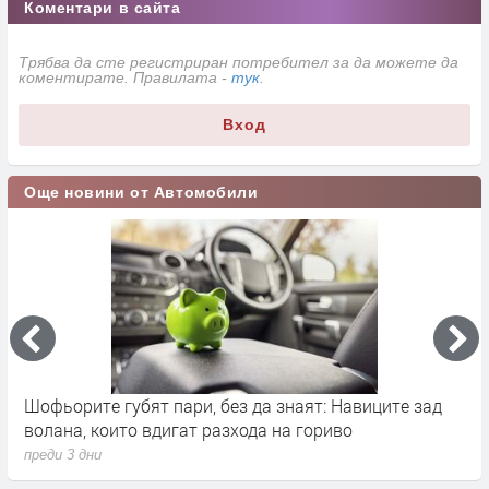
Коментари в сайта
Трябва да сте регистриран потребител за да можете да
коментирате. Правилата -
тук
.
Вход
Още новини от Автомобили
ва
Шофьорите губят пари, без да знаят: Навиците зад
B
волана, които вдигат разхода на гориво
2
преди 3 дни
п