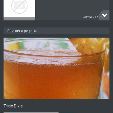
преди 11 месеца
ПРЕДЛАГА
Продава употребявани чисти и
Случайна рецепта
запазени матраци за спални.
преди 1 година
ПРЕДЛАГА
Работа за общи работници
преди 1 година
ПРЕДЛАГА
Първи поход "По стъпките на Ангел
Войвода"
Trixie Dixie