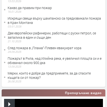
13.03.2026
Какво да правим при пожар
16.01.2026
Искрящи свещи върху шампанско са предизвикали пожара
в Кран Монтана
03.01.2026
Две европейски рафинерии, работещи с руски петрол, се
запалиха в един и същи ден
21.10.2025
След пожара в „Плама“-Плевен евакуират хора
24.09.2025
Пожарът в Рила, над Илийна река, е увеличил площта си и е
обхванал около 900 дка
13.09.2025
Мерки, които е добре да предприемете, за да спасите
къщата си от пожар?
26.08.2025
Препоръчано видео