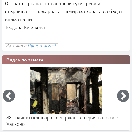
Огънят е тръгнал от запалени сухи треви и
стърнища. От пожарната апелираха хората да бъдат
внимателни.
Теодора Кирякова
Източник:
Parvomai.NET
Видеа по темата
е
33-годишен клошар е задържан за серия палежи в
П
Хасково
Д