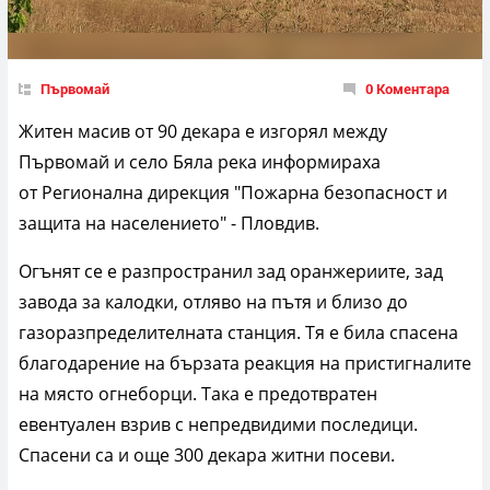
Първомай
0 Коментара
Житен масив от 90 декара е изгорял между
Първомай и село Бяла река информираха
от Регионална дирекция "Пожарна безопасност и
защита на населението" - Пловдив.
Огънят се е разпространил зад оранжериите, зад
завода за калодки, отляво на пътя и близо до
газоразпределителната станция. Тя е била спасена
благодарение на бързата реакция на пристигналите
на място огнеборци. Така е предотвратен
евентуален взрив с непредвидими последици.
Спасени са и още 300 декара житни посеви.