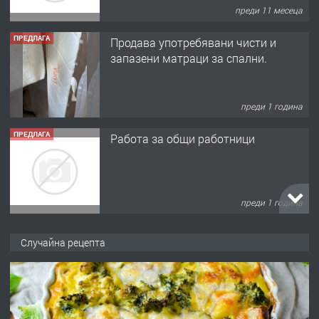
преди 11 месеца
ПРЕДЛАГА
Продава употребявани чисти и
запазени матраци за спални.
преди 1 година
ПРЕДЛАГА
Работа за общи работници
преди 1 година
ПРЕДЛАГА
Първи поход "По стъпките на Ангел
Случайна рецепта
Войвода"
преди 1 година