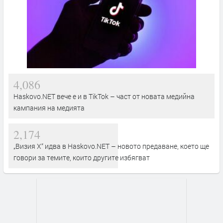
4,086
Haskovo.NET вече е и в TikTok – част от новата медийна
кампания на медията
2,174
„Визия Х“ идва в Haskovo.NET – новото предаване, което ще
говори за темите, които другите избягват