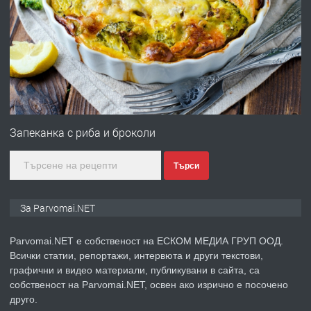
ПРЕДЛАГА
Монтажник на малки детайли за
медицинската индустрия
преди 1 година
ПРЕДЛАГА
Уроци по Математика
Запеканка с риба и броколи
Търси
преди 1 година
ПРЕДЛАГА
Продавам апартамент - гр.
За Parvomai.NET
Първомай
Parvomai.NET е собственост на ЕСКОМ МЕДИА ГРУП ООД.
Всички статии, репортажи, интервюта и други текстови,
преди 1 година
графични и видео материали, публикувани в сайта, са
собственост на Parvomai.NET, освен ако изрично е посочено
ТЪРСИ
Търсим работник
друго.