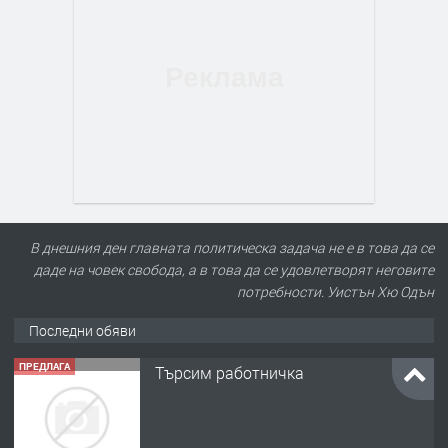
В днешния ден главната политическа задача не е в това да се
даде на човек свобода, а в това да се удовлетворят неговите
потребности. Уистън Хю Одън
Последни обяви
ПРЕДЛАГА
Търсим работничка