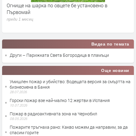
Огнище на шарка по овцете бе установено в
З
Първомай
п
преди 1 месец
Видеа по темата
Други – Парижката Света Богородица в пламъци
Още новини
Умишлен пожар и убийство: Водещата версия за смъртта на
бизнесмена в Банкя
28.07.2026
Горски пожар взе най-малко 12 жертви в Испания
10.07.2026
Пожар в радиоактивната зона на Чернобил
08.05.2026
Пожарите тръгнаха рано: Какво можем да направим, за да
спасим горите