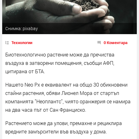
Снимка: pixabay
Технологии
0 Коментара
Биотехнологично растение може да пречиства
въздуха в затворени помещения, съобщи АФП,
цитирана от БТА.
Нашето Neo Px е еквивалент на общо 30 обикновени
стайни растения, обяви Лионел Мора от стартъп
компанията "Неоплантс", чиято оранжерия се намира
на два часа път от Сан Франциско.
Растението може да улови, премахне и рециклира
вредните замърсители във въздуха у дома.