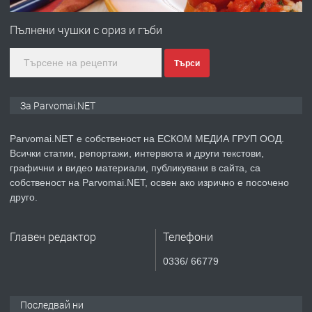
Първи поход "По стъпките на Ангел
Войвода"
Пълнени чушки с ориз и гъби
Търси
преди 1 година
ПРЕДЛАГА
Монтажник на малки детайли за
За Parvomai.NET
медицинската индустрия
Parvomai.NET е собственост на ЕСКОМ МЕДИА ГРУП ООД.
Всички статии, репортажи, интервюта и други текстови,
преди 1 година
графични и видео материали, публикувани в сайта, са
собственост на Parvomai.NET, освен ако изрично е посочено
ПРЕДЛАГА
Уроци по Математика
друго.
Главен редактор
Телефони
преди 1 година
0336/ 66779
ПРЕДЛАГА
Продавам апартамент - гр.
Първомай
Последвай ни