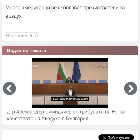
Много американци вече ползват пречистватели за
въздух.
Източник:
БТА
Видеа по темата
трибуната на НС за
Анета Димитрова - от истории за м
ария
Димитровград