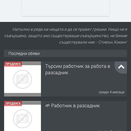
Напълно в реда на нещата е да се правят грешки. Нищо не е
съвършено, защото ако съществуваше съвършенство, не бихме
съществували ние. - Стивън Хокинг
Последни обяви
ПРЕДЛАГА
Търсим работник за работа в
разсадник
преди 4 месеца
ПРЕДЛАГА
🌱 Работник в разсадник