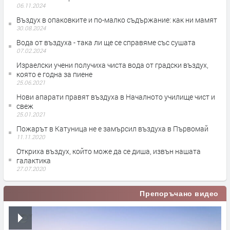
06.11.2024
Въздух в опаковките и по-малко съдържание: как ни мамят
30.08.2024
Вода от въздуха - тaка ли ще се справяме със сушата
07.02.2024
Израелски учени получиха чиста вода от градски въздух,
която е годна за пиене
25.06.2021
Нови апарати правят въздуха в Началното училище чист и
свеж
25.01.2021
Пожарът в Катуница не е замърсил въздуха в Първомай
11.11.2020
Откриха въздух, който може да се диша, извън нашата
галактика
27.07.2020
Препоръчано видео