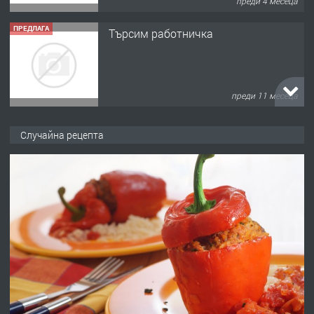
преди 4 месеца
ПРЕДЛАГА
Търсим работничка
преди 11 месеца
ПРЕДЛАГА
Продава употребявани чисти и
Случайна рецепта
запазени матраци за спални.
преди 1 година
ПРЕДЛАГА
Работа за общи работници
преди 1 година
ПРЕДЛАГА