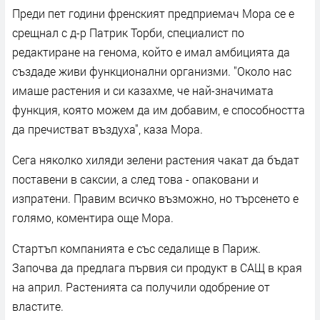
Преди пет години френският предприемач Мора се е
срещнал с д-р Патрик Торби, специалист по
редактиране на генома, който е имал амбицията да
създаде живи функционални организми. "Около нас
имаше растения и си казахме, че най-значимата
функция, която можем да им добавим, е способността
да пречистват въздуха", каза Мора.
Сега няколко хиляди зелени растения чакат да бъдат
поставени в саксии, а след това - опаковани и
изпратени. Правим всичко възможно, но търсенето е
голямо, коментира още Мора.
Стартъп компанията е със седалище в Париж.
Започва да предлага първия си продукт в САЩ в края
на април. Растенията са получили одобрение от
властите.