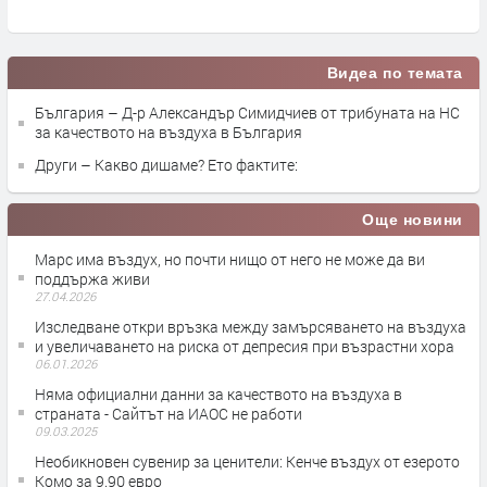
преди 1 седмица
Видеа по темата
България – Д-р Александър Симидчиев от трибуната на НС
за качеството на въздуха в България
Други – Какво дишаме? Ето фактите:
Още новини
Марс има въздух, но почти нищо от него не може да ви
поддържа живи
27.04.2026
Изследване откри връзка между замърсяването на въздуха
и увеличаването на риска от депресия при възрастни хора
06.01.2026
Няма официални данни за качеството на въздуха в
страната - Сайтът на ИАОС не работи
09.03.2025
Необикновен сувенир за ценители: Кенче въздух от езерото
Комо за 9.90 евро