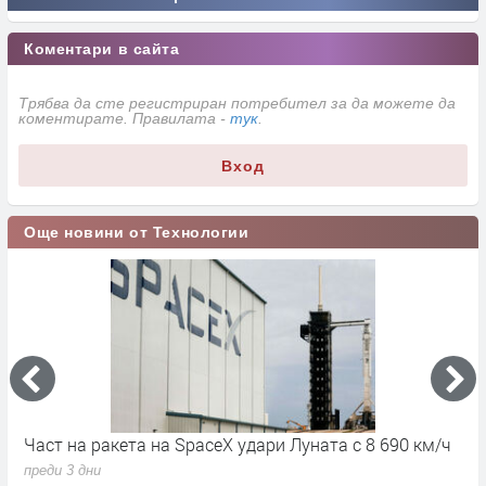
Коментари в сайта
Трябва да сте регистриран потребител за да можете да
коментирате. Правилата -
тук
.
Вход
Още новини от Технологии
eX удари Луната с 8 690 км/ч
6G ще може да „вижда“ през
дишането и пулса