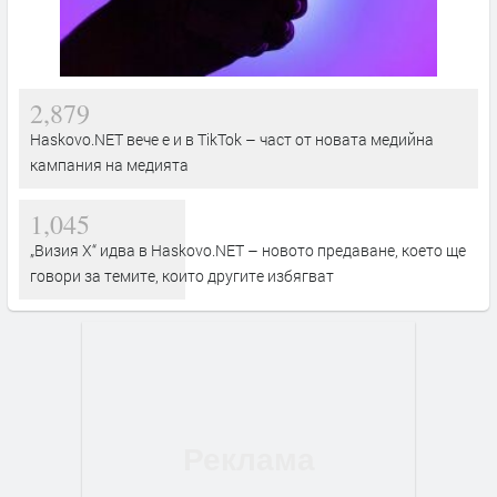
2,879
Haskovo.NET вече е и в TikTok – част от новата медийна
кампания на медията
1,045
„Визия Х“ идва в Haskovo.NET – новото предаване, което ще
говори за темите, които другите избягват