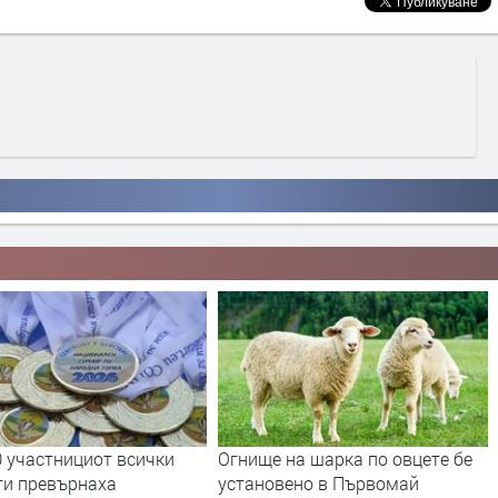
0 участнициот всички
Огнище на шарка по овцете бе
ти превърнаха
установено в Първомай