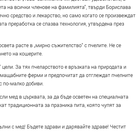
та на всички членове на фамилията“, твърди Борислава
ично средство и лекарство, но само когато се произвеждат
ната преработка се спазва технология, утвърдена през
света расте в „мирно съжителство“ с пчелите. Не се
ането на кошерите.
 цели. За тях пчеларството е връзката на природата и
 с мащабните ферми и предпочитат да отглеждат пчелните
с по-малко добиви.
сли мед в църквата, за да бъде осветен на специалната
ат традиционната за празника пита, която чупят за
лни с мед! Бъдете здрави и дарявайте здраве! Честит