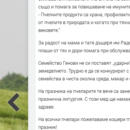
също и помага за повишаване на имуните
- Пчелните продукти са храна, профилакт
от пчелите в природата и когато при тях
вековете.“
За радост на мама и тате дъщеря им Радо
плаши от тях и дори помага при обслужв
Семейство Генови не си поставят „ударни“
земеделието. Трудно е да се конкурират
семейства в чиста околна среда, макар и 
На празника на пчеларите те вече са зане
празнична литургия. С този мед ще намаж
здраве.
На всички пчелари пожелаваме кошери пъ
празник!