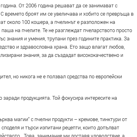
 година. От 2006 година решават да се занимават с
 С времето броят им се увеличава и хобито се превръща в
т около 100 кошера, а пчелинът е разположен на
 паша на пчелите. Те не разглеждат пчеларството просто
със знания и умения, трупани през годините практика. За
едство и здравословна храна. Ето защо влагат любов,
ализирани знания, за да създадат висококачествено и
ител, но никога не е ползвал средства по европейски
о заради продукцията. Той фокусира интересите на
ърква магии“ с пчелни продукти – кремове, тинктури от
я споделя и търси изпитани рецепти, които допълват
ейството. „Това занимание ми доставя удоволствие, а