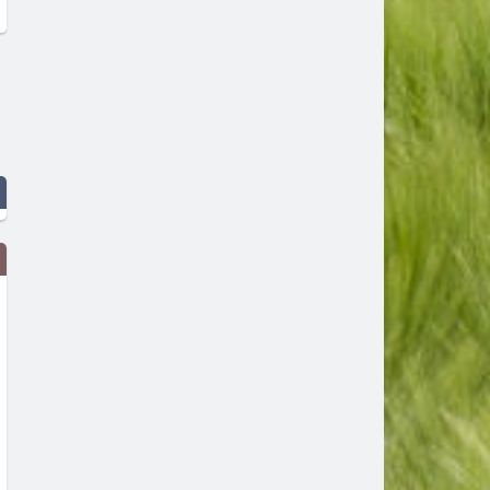
Земетресение край Първомай
Маратонки за бягане в C
високи технологии и удо
преди 2 месеца