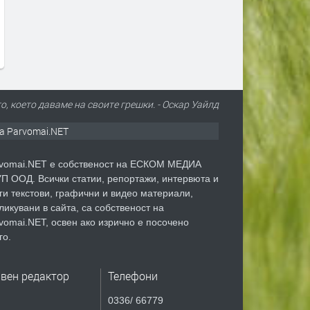
за всеки километър
преди 2 месеца
о, което даваме на своите грешки. - Оскар Уайлд
а Parvomai.NET
vomai.NET е собственост на ЕСКОМ МЕДИА
П ООД. Всички статии, репортажи, интервюта и
ги текстови, графични и видео материали,
ликувани в сайта, са собственост на
vomai.NET, освен ако изрично е посочено
го.
авен редактор
Телефони
0336/ 66779