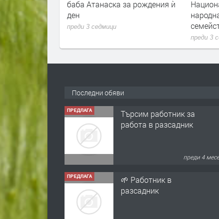
баба Атанаска за рождения ѝ
Национ
ден
народна
семейс
преди 3 седмици
преди 3 
Последни обяви
ПРЕДЛАГА
Търсим работник за
работа в разсадник
преди 4 мес
ПРЕДЛАГА
🌱 Работник в
разсадник