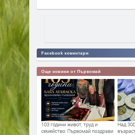
Facebook коментари
Още новини от Първомай
а специализирана
103 години живот, труд и
Над 30
лматини
семейство: Първомай поздрави
възрас