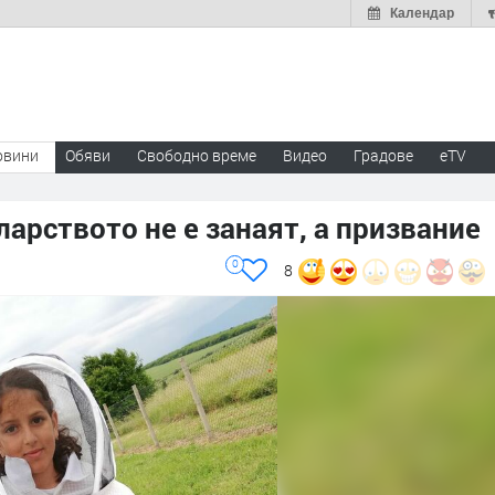
Календар
овини
Обяви
Свободно време
Видео
Градове
eTV
ларството не е занаят, а призвание
0
8