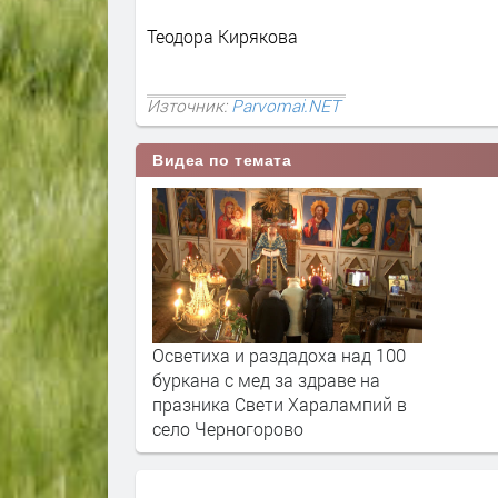
Теодора Кирякова
Източник:
Parvomai.NET
Видеа по темата
Осветиха и раздадоха над 100
буркана с мед за здраве на
празника Свети Харалампий в
село Черногорово