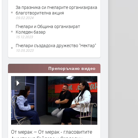
За празника си пчеларите организираха
благотворителна акция
09.02.2024
Пчелари и Община организират
Коледен базар
15.12.2023
Пчелари създадоха дружество "Нектар"
10.05.2023
Препоръчано видео
От мерак – От мерак - гласовитите