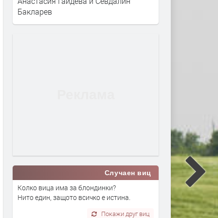
Анастасия Гайдева и Севдалин
Бакларев
Случаен виц
Колко вица има за блондинки?
Нито един, защото всичко е истина.
Покажи друг виц