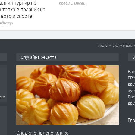
алния турнир по
преди 1 месец
 топка в празник на
твото и спорта
седмици
Опит – това е имет
Случайна рецепта
З
Par
ГРУ
дру
пуб
Par
еца
дру
Гл
Сладки с прясно мляко