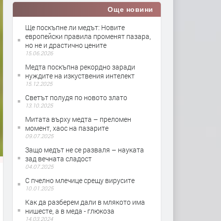
Още новини
Ще поскъпне ли медът: Новите
европейски правила променят пазара,
но не и драстично цените
15.06.2026
Медта поскъпна рекордно заради
нуждите на изкуствения интелект
15.12.2025
Светът полудя по новото злато
13.10.2025
Митата върху медта – преломен
момент, хаос на пазарите
09.07.2025
Защо медът не се разваля – науката
зад вечната сладост
04.07.2025
С пчелно млечице срещу вирусите
10.01.2025
Как да разберем дали в млякото има
нишесте, а в меда - глюкоза
14.03.2024