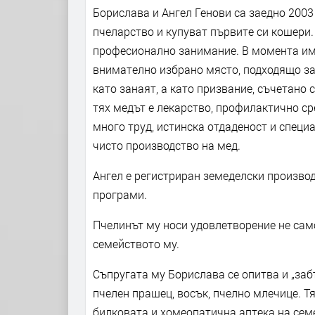
Борислава и Ангел Генови са заедно 2003
пчеларство и купуват първите си кошери.
професионално занимание. В момента има
внимателно избрано място, подходящо за
като занаят, а като призвание, съчетано 
тях медът е лекарство, профилактично ср
много труд, истинска отдаденост и специ
чисто производство на мед.
Ангел е регистриран земеделски производ
програми.
Пчелинът му носи удовлетворение не сам
семейството му.
Съпругата му Борислава се опитва и „заб
пчелен прашец, восък, пчелно млечице. Т
билковата и хомеопатична аптека на сем