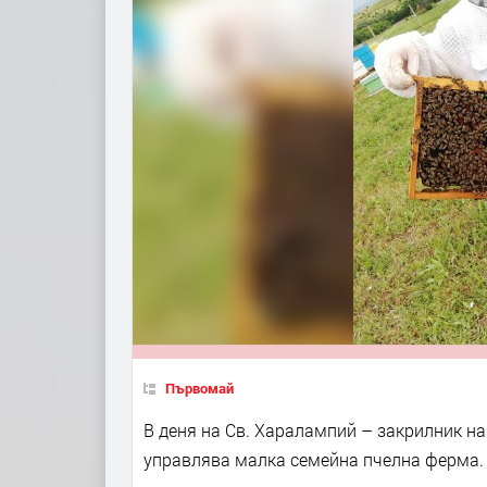
Първомай
В деня на Св. Харалампий – закрилник на
управлява малка семейна пчелна ферма