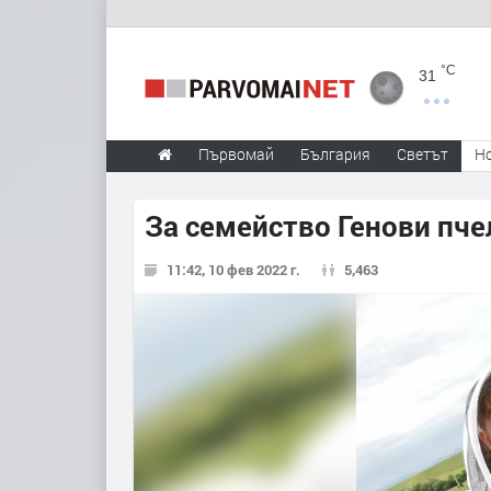
°C
31
Първомай
България
Светът
Н
За семейство Генови пче
11:42, 10 фев 2022 г.
5,463