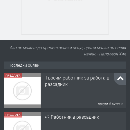
Ако не можеш да правиш велики неща, прави малки по велик
начин. - Наполеон Хил
Последни обяви
ПРЕДЛАГА
Търсим работник за работа в
разсадник
преди 4 месеца
ПРЕДЛАГА
🌱 Работник в разсадник