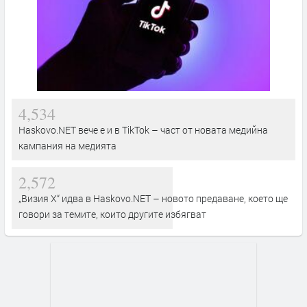
4,534
Haskovo.NET вече е и в TikTok – част от новата медийна
кампания на медията
2,572
„Визия Х“ идва в Haskovo.NET – новото предаване, което ще
говори за темите, които другите избягват