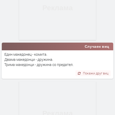
Случаен виц
Един македонец - комита.
Двама македонци - дружина.
Трима македонци - дружина со предател.
Покажи друг виц