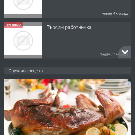
преди 4 месеца
ПРЕДЛАГА
Търсим работничка
преди 11 месеца
ПРЕДЛАГА
Продава употребявани чисти и
запазени матраци за спални.
Случайна рецепта
преди 1 година
ПРЕДЛАГА
Работа за общи работници
преди 1 година