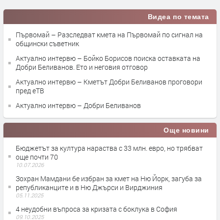
Видеа по темата
Първомай – Разследват кмета на Първомай по сигнал на
общински съветник
Актуално интервю – Бойко Борисов поиска оставката на
Добри Беливанов. Ето и неговия отговор
Актуално интервю – Кметът Добри Беливанов проговори
пред еТВ
Актуално интервю – Добри Беливанов
Още новини
Бюджетът за култура нараства с 33 млн. евро, но трябват
още почти 70
10.07.2026
Зохран Мамдани бе избран за кмет на Ню Йорк, загуба за
републиканците и в Ню Джърси и Вирджиния
05.11.2025
4 неудобни въпроса за кризата с боклука в София
09.10.2025