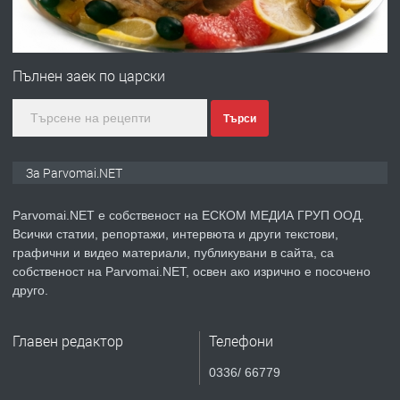
ПРЕДЛАГА
Първи поход "По стъпките на Ангел
Войвода"
Пълнен заек по царски
преди 1 година
Търси
ПРЕДЛАГА
Монтажник на малки детайли за
медицинската индустрия
За Parvomai.NET
Parvomai.NET е собственост на ЕСКОМ МЕДИА ГРУП ООД.
преди 1 година
Всички статии, репортажи, интервюта и други текстови,
графични и видео материали, публикувани в сайта, са
ПРЕДЛАГА
Уроци по Математика
собственост на Parvomai.NET, освен ако изрично е посочено
друго.
Главен редактор
Телефони
преди 1 година
0336/ 66779
ПРЕДЛАГА
Продавам апартамент - гр.