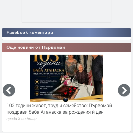
Facebook коментари
Още новини от Първомай
103 години живот, труд и семейство: Първомай
Н
поздрави баба Атанаска за рождения ѝ ден
Н
с
преди 3 седмици
п