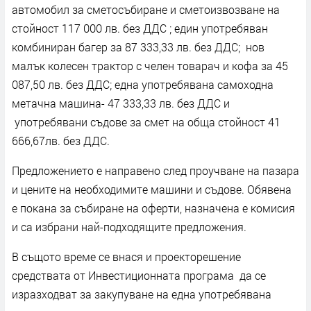
автомобил за сметосъбиране и сметоизвозване на
стойност 117 000 лв. без ДДС ; един употребяван
комбиниран багер за 87 333,33 лв. без ДДС; нов
малък колесен трактор с челен товарач и кофа за 45
087,50 лв. без ДДС; една употребявана самоходна
метачна машина- 47 333,33 лв. без ДДС и
употребявани съдове за смет на обща стойност 41
666,67лв. без ДДС.
Предложението е направено след проучване на пазара
и цените на необходимите машини и съдове. Обявена
е покана за събиране на оферти, назначена е комисия
и са избрани най-подходящите предложения.
В същото време се внася и проекторешение
средствата от Инвестиционната програма да се
изразходват за закупуване на една употребявана