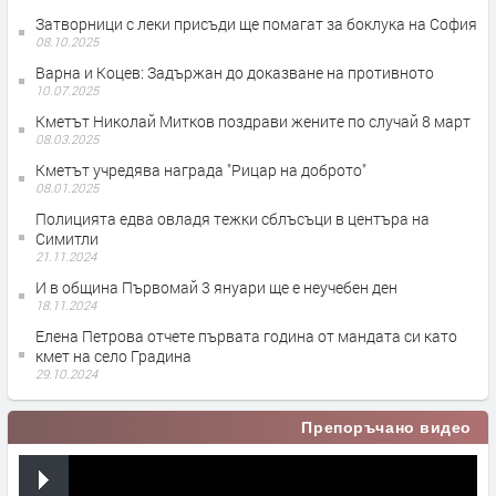
Затворници с леки присъди ще помагат за боклука на София
08.10.2025
Варна и Коцев: Задържан до доказване на противното
10.07.2025
Кметът Николай Митков поздрави жените по случай 8 март
08.03.2025
Кметът учредява награда "Рицар на доброто"
08.01.2025
Полицията едва овладя тежки сблъсъци в центъра на
Симитли
21.11.2024
И в община Първомай 3 януари ще е неучебен ден
18.11.2024
Елена Петрова отчете първата година от мандата си като
кмет на село Градина
29.10.2024
Препоръчано видео