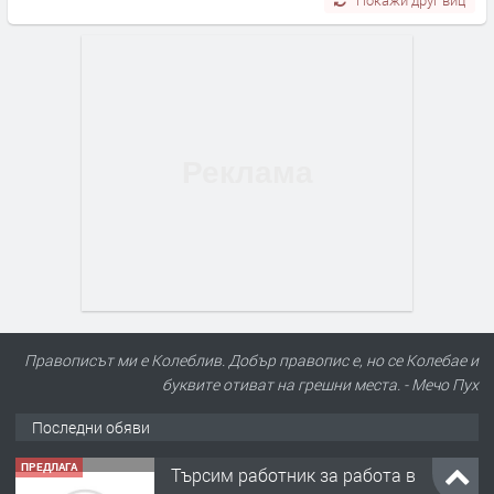
Покажи друг виц
Правописът ми е Колеблив. Добър правопис е, но се Колебае и
буквите отиват на грешни места. - Мечо Пух
Последни обяви
ПРЕДЛАГА
Търсим работник за работа в