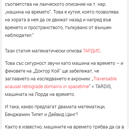
съответства на лаическото описание на т. нар.
„машина на времето“. Това е кутия, която позволява
на хората в нея да се движат назад и напред във
времето и пространството, тълкувано от външен
наблюдател.“
Тази статия математически описва
ТАРДИС
.
Това със сигурност звучи като машина на времето – и
феновете на „Доктор Кой“ ще забележат, че
заглавието на изследването е акроним: „
Traversable
acausal retrograde domains in spacetime
” = TARDIS,
машината на Лорда на времето.
И така, какво предлагат двамата математици,
Бенджамин Типет и Дейвид Цанг?
Както е известно, машините на времето трябва да са в