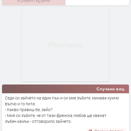
Коментирани
Случаен виц
Седи си зайчето на един пън и си мие зъбите, минава кумчо
вълчо и го пита:
- Какво правиш бе, зайо?
- Мия си зъбите, че от тази френска любов ще хванат
зъбен камък - отговорило зайчето.