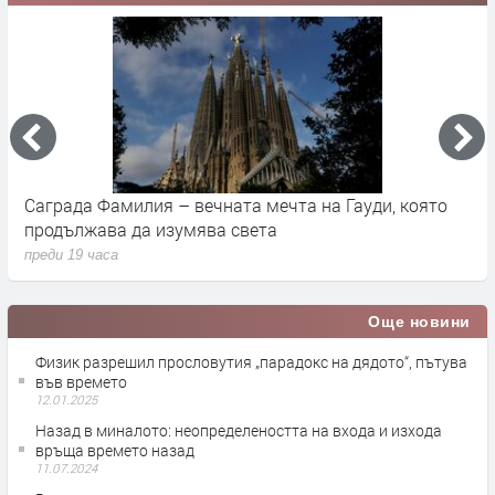
Саграда Фамилия – вечната мечта на Гауди, която
К
продължава да изумява света
п
преди 19 часа
п
Още новини
Физик разрешил прословутия „парадокс на дядото“, пътува
във времето
12.01.2025
Назад в миналото: неопределеността на входа и изхода
връща времето назад
11.07.2024