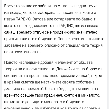
Времето за вас се забавя, но от ваша гледна точка
изглежда, че то се забързва за часовника, който е
извън ТАРДИС. Затова вие остарявате по-бавно, и
когато спрете движението на ТАРДИС, ще изглежда
сякаш времето отвън се е придвижило значително –
пристигнали сте в бъдещето. Това е релативистичното
забавяне на времето, описано от специалната теория
на относителността.
Новото изследване добавя и елемент от общата
теория на относителността. Движейки се по-бързо от
светлината в пространствено-времеви „балон“, в кръг,
в крайна сметка ще настигнете своята собствена
„машина на времето“. Когато бъдещата машина на
времето срещне тази преди нея, която е в миналото,
ще можете да видите миналото и бъдещето
едновременно и да изберете в коя точка да спрете и