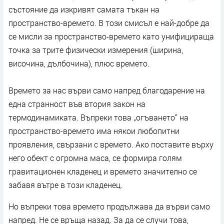
състояние да изкривят самата тъкан на
пространство-времето. В този смисъл е най-добре да
се мисли за пространство-времето като унифицираща
точка за трите физически измерения (ширина,
височина, дълбочина), плюс времето.
Времето за нас върви само напред благодарение на
една странност във втория закон на
термодинамиката. Въпреки това „огъването“ на
пространство-времето има някои любопитни
проявления, свързани с времето. Ако поставите върху
него обект с огромна маса, се формира голям
гравитационен кладенец и времето значително се
забавя вътре в този кладенец.
Но въпреки това времето продължава да върви само
напред. Не се връща назад. За да се случи това,