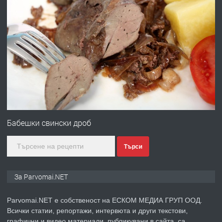
преди 1 година
ПРЕДЛАГА
Работа за общи работници
преди 1 година
ПРЕДЛАГА
Първи поход "По стъпките на Ангел
Войвода"
Бабешки свински дроб
Търси
преди 1 година
ПРЕДЛАГА
Монтажник на малки детайли за
За Parvomai.NET
медицинската индустрия
Parvomai.NET е собственост на ЕСКОМ МЕДИА ГРУП ООД.
Всички статии, репортажи, интервюта и други текстови,
преди 1 година
графични и видео материали, публикувани в сайта, са