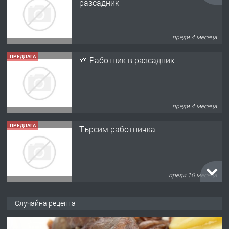
разсадник
преди 4 месеца
ПРЕДЛАГА
🌱 Работник в разсадник
преди 4 месеца
ПРЕДЛАГА
Търсим работничка
преди 10 месеца
ПРЕДЛАГА
Продава употребявани чисти и
Случайна рецепта
запазени матраци за спални.