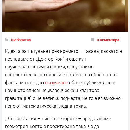
Любопитно
0 Коментара
Идеята за пътуване през времето – такава, каквато я
познаваме от „Доктор Кой“ и още куп
научнофантастични филми, е неустоимо
привлекателна, но винаги е оставала в областта на
фантазията. Едно
проучване
обаче, публикувано в
научното списание „Класическа и квантова
гравитация“ още веднъж подчерта, че то е възможно,
поне от математическа гледна точка.
„В тази статия – пишат авторите – представяме
геометрия, която е проектирана така, че да