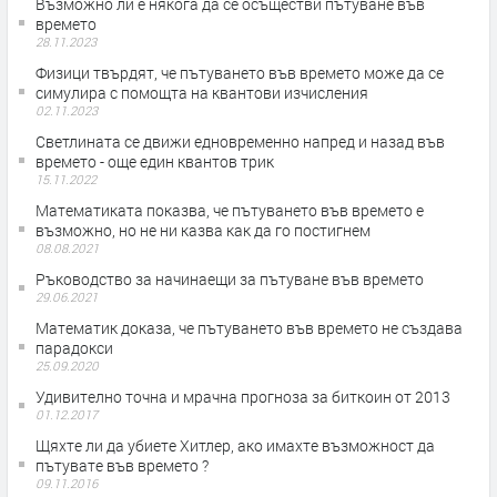
Възможно ли е някога да се осъществи пътуване във
времето
28.11.2023
Физици твърдят, че пътуването във времето може да се
симулира с помощта на квантови изчисления
02.11.2023
Светлината се движи едновременно напред и назад във
времето - още един квантов трик
15.11.2022
Математиката показва, че пътуването във времето е
възможно, но не ни казва как да го постигнем
08.08.2021
Ръководство за начинаещи за пътуване във времето
29.06.2021
Математик доказа, че пътуването във времето не създава
парадокси
25.09.2020
Удивително точна и мрачна прогноза за биткоин от 2013
01.12.2017
Щяхте ли да убиете Хитлер, ако имахте възможност да
пътувате във времето ?
09.11.2016