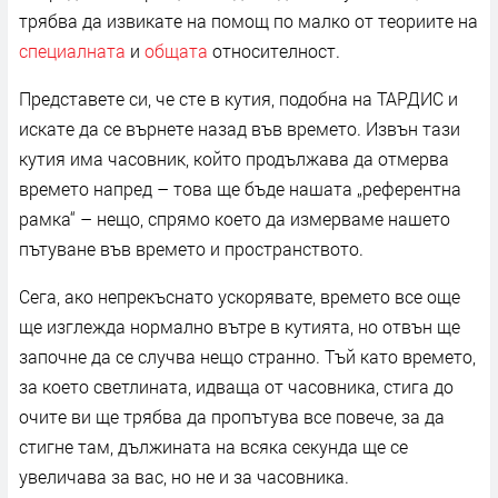
трябва да извикате на помощ по малко от теориите на
специалната
и
общата
относителност.
Представете си, че сте в кутия, подобна на ТАРДИС и
искате да се върнете назад във времето. Извън тази
кутия има часовник, който продължава да отмерва
времето напред – това ще бъде нашата „референтна
рамка“ – нещо, спрямо което да измерваме нашето
пътуване във времето и пространството.
Сега, ако непрекъснато ускорявате, времето все още
ще изглежда нормално вътре в кутията, но отвън ще
започне да се случва нещо странно. Тъй като времето,
за което светлината, идваща от часовника, стига до
очите ви ще трябва да пропътува все повече, за да
стигне там, дължината на всяка секунда ще се
увеличава за вас, но не и за часовника.