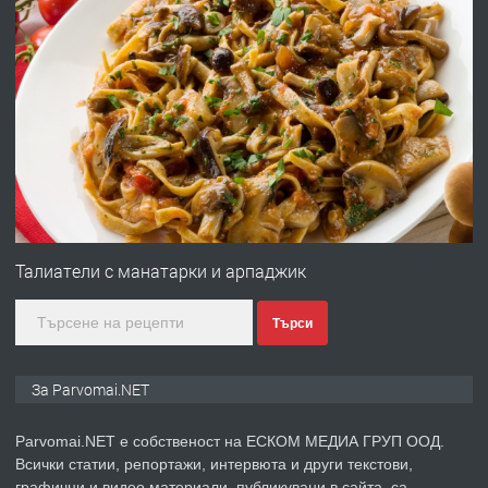
преди 1 година
ПРЕДЛАГА
Работа за общи работници
преди 1 година
ПРЕДЛАГА
Първи поход "По стъпките на Ангел
Войвода"
Талиатели с манатарки и арпаджик
Търси
преди 1 година
ПРЕДЛАГА
Монтажник на малки детайли за
За Parvomai.NET
медицинската индустрия
Parvomai.NET е собственост на ЕСКОМ МЕДИА ГРУП ООД.
Всички статии, репортажи, интервюта и други текстови,
преди 1 година
графични и видео материали, публикувани в сайта, са