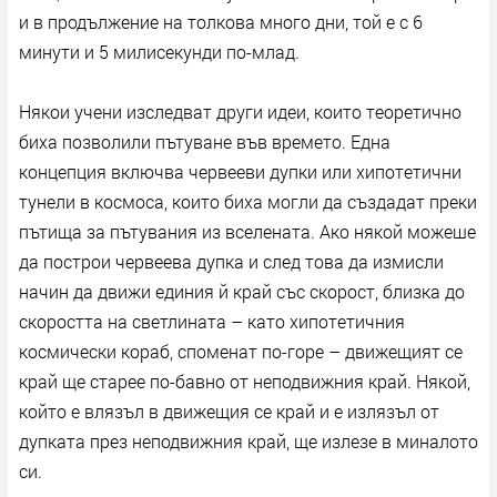
и в продължение на толкова много дни, той е с 6
минути и 5 милисекунди по-млад.
Някои учени изследват други идеи, които теоретично
биха позволили пътуване във времето. Една
концепция включва червееви дупки или хипотетични
тунели в космоса, които биха могли да създадат преки
пътища за пътувания из вселената. Ако някой можеше
да построи червеева дупка и след това да измисли
начин да движи единия й край със скорост, близка до
скоростта на светлината – като хипотетичния
космически кораб, споменат по-горе – движещият се
край ще старее по-бавно от неподвижния край. Някой,
който е влязъл в движещия се край и е излязъл от
дупката през неподвижния край, ще излезе в миналото
си.