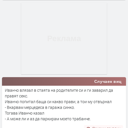
Случаен виц
Иванчо влязал в стаята на родителите си и ги заварил да
правят секс.
Иванчо попитал баща си какво прави, а тои му отвърнал
- Вкарвам мерцедеса в гаража синко.
Тогава Иванчо казал
- А може ли и аз да паркирам моето трабанче.