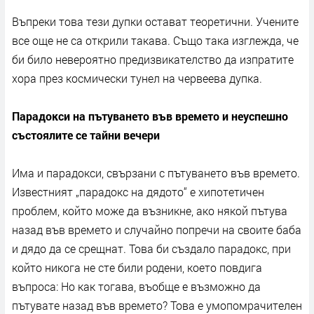
Въпреки това тези дупки остават теоретични. Учените
все още не са открили такава. Също така изглежда, че
би било невероятно предизвикателство да изпратите
хора през космически тунел на червеева дупка.
Парадокси на пътуването във времето и неуспешно
състоялите се тайни вечери
Има и парадокси, свързани с пътуването във времето.
Известният „парадокс на дядото“ е хипотетичен
проблем, който може да възникне, ако някой пътува
назад във времето и случайно попречи на своите баба
и дядо да се срещнат. Това би създало парадокс, при
който никога не сте били родени, което повдига
въпроса: Но как тогава, въобще е възможно да
пътувате назад във времето? Това е умопомрачителен