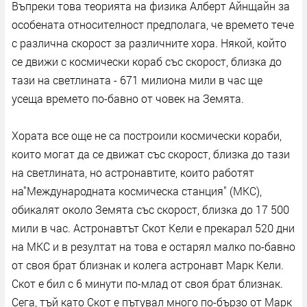
Въпреки това теорията на физика Алберт Айнщайн за
особената относителност предполага, че времето тече
с различна скорост за различните хора. Някой, който
се движи с космически кораб със скорост, близка до
тази на светлината - 671 милиона мили в час ще
усеща времето по-бавно от човек на Земята.
Хората все още не са построили космически кораби,
които могат да се движат със скорост, близка до тази
на светлината, но астронавтите, които работят
на"Международната космическа станция" (МКС),
обикалят около Земята със скорост, близка до 17 500
мили в час. Астронавтът Скот Кели е прекарал 520 дни
на МКС и в резултат на това е остарял малко по-бавно
от своя брат близнак и колега астронавт Марк Кели.
Скот е бил с 6 минути по-млад от своя брат близнак.
Сега, тъй като Скот е пътувал много по-бързо от Марк