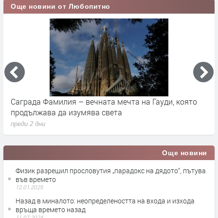
Още новини от Любопитно
Саграда Фамилия – вечната мечта на Гауди, която
К
продължава да изумява света
п
преди 2 дни
п
Още новини
Физик разрешил прословутия „парадокс на дядото“, пътува
във времето
12.01.2025
Назад в миналото: неопределеността на входа и изхода
връща времето назад
11.07.2024