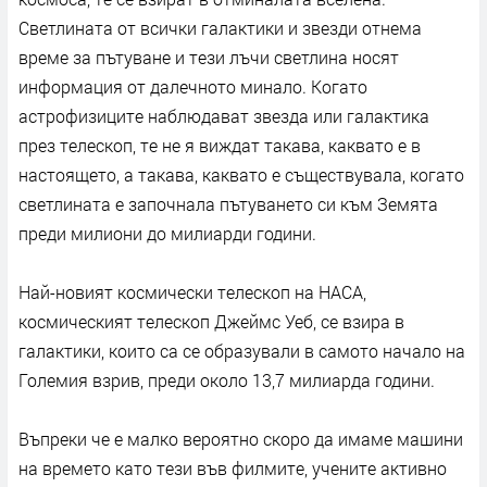
Светлината от всички галактики и звезди отнема
време за пътуване и тези лъчи светлина носят
информация от далечното минало. Когато
астрофизиците наблюдават звезда или галактика
през телескоп, те не я виждат такава, каквато е в
настоящето, а такава, каквато е съществувала, когато
светлината е започнала пътуването си към Земята
преди милиони до милиарди години.
Най-новият космически телескоп на НАСА,
космическият телескоп Джеймс Уеб, се взира в
галактики, които са се образували в самото начало на
Големия взрив, преди около 13,7 милиарда години.
Въпреки че е малко вероятно скоро да имаме машини
на времето като тези във филмите, учените активно