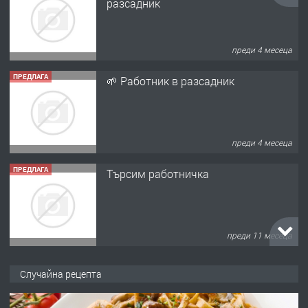
разсадник
преди 4 месеца
ПРЕДЛАГА
🌱 Работник в разсадник
преди 4 месеца
ПРЕДЛАГА
Търсим работничка
преди 11 месеца
ПРЕДЛАГА
Продава употребявани чисти и
Случайна рецепта
запазени матраци за спални.