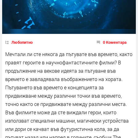
Любопитно
0 Коментара
Мечтали ли сте някога да пътувате във времето, както
правят героите в научнофантастичните филми? В
продължение на векове идеята за пътуване във
времето е завладявала въображението на хората.
Пътуването във времето е концепцията за
придвижване между различни точки във времето,
точно както се придвижвате между различни места.
Във филмите може да сте виждали герои, които
използват специални машини, магически устройства
или дори се качват във футуристична кола, за да
пътуват назад или напред в годините, съобщи The