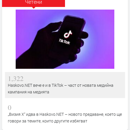
Четени
1,322
Haskovo.NET вече е и в TikTok – част от новата медийна
кампания на медията
0
„Визия Х“ идва в Haskovo.NET – новото предаване, което ще
говори за темите, които другите избягват