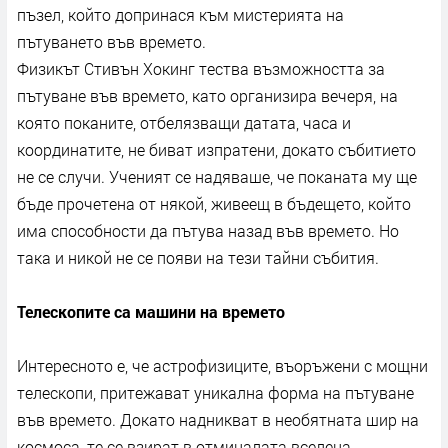
пъзел, който допринася към мистерията на
пътуването във времето.
Физикът Стивън Хокинг тества възможността за
пътуване във времето, като организира вечеря, на
която поканите, отбелязващи датата, часа и
координатите, не биват изпратени, докато събитието
не се случи. Ученият се надяваше, че поканата му ще
бъде прочетена от някой, живеещ в бъдещето, който
има способности да пътува назад във времето. Но
така и никой не се появи на тези тайни събития.
Телескопите са машини на времето
Интересното е, че астрофизиците, въоръжени с мощни
телескопи, притежават уникална форма на пътуване
във времето. Докато надникват в необятната шир на
космоса, те се взират в отминалата вселена.