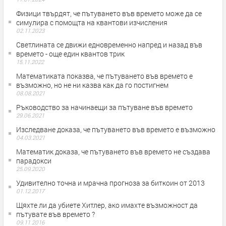
Физици твърдят, че пътуването във времето може да се
симулира с помощта на квантови изчисления
02.11.2023
Светлината се движи едновременно напред и назад във
времето - още един квантов трик
15.11.2022
Математиката показва, че пътуването във времето е
възможно, но не ни казва как да го постигнем
08.08.2021
Ръководство за начинаещи за пътуване във времето
29.06.2021
Изследване доказа, че пътуването във времето е възможно
04.03.2021
Математик доказа, че пътуването във времето не създава
парадокси
25.09.2020
Удивително точна и мрачна прогноза за биткоин от 2013
01.12.2017
Щяхте ли да убиете Хитлер, ако имахте възможност да
пътувате във времето ?
09.11.2016