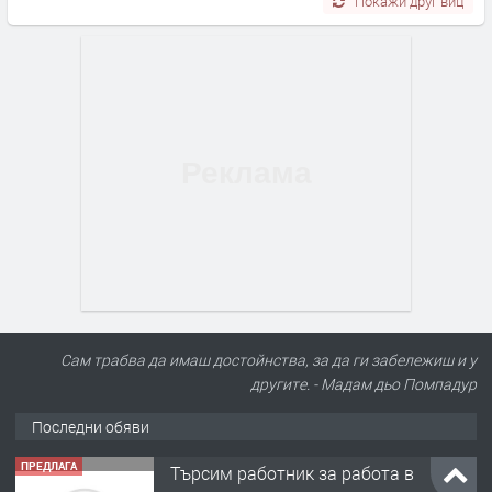
Покажи друг виц
Сам трабва да имаш достойнства, за да ги забележиш и у
другите. - Мадам дьо Помпадур
Последни обяви
ПРЕДЛАГА
Търсим работник за работа в