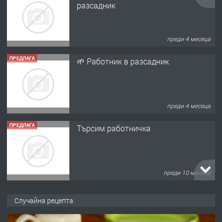
преди 4 месеца
ПРЕДЛАГА
🌱 Работник в разсадник
преди 4 месеца
ПРЕДЛАГА
Търсим работничка
преди 10 месеца
ПРЕДЛАГА
Продава употребявани чисти и
запазени матраци за спални.
Случайна рецепта