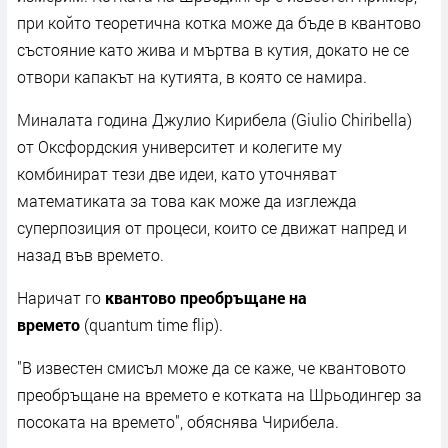
при който теоретична котка може да бъде в квантово
състояние като жива и мъртва в кутия, докато не се
отвори капакът на кутията, в която се намира.
Миналата година Джулио Кирибела (Giulio Chiribella)
от Оксфордския университет и колегите му
комбинират тези две идеи, като уточняват
математиката за това как може да изглежда
суперпозиция от процеси, които се движат напред и
назад във времето.
Наричат го
квантово преобръщане на
времето
(quantum time flip).
"В известен смисъл може да се каже, че квантовото
преобръщане на времето е котката на Шрьодингер за
посоката на времето", обяснява Чирибела.