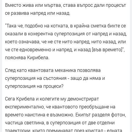
Вместо жива или мъртва, става въпрос дали процесът
се развива напред или назад.
"Така че, подобно на котката, в крайна сметка бихте се
оказали в кохерентна суперпозиция от напред и назад,
което означава, че не сте нито напред, нито назад, или
че сте едновременно и напред, и назад [във времето]",
пояснява Кирибела.
След като квантовата механика позволява
суперпозиция на състояния - защо да няма и
суперпозиция на процеси?
Сега Крибела и колегите му демонстрират
експериментално, че квантовото преобръщане на
времето наистина е възможно. Екипът разделя фотон,
частица светлина, в суперпозиция от две отделни
траектории, които преминават през кристал - едната