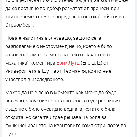
да се постигне по-добър резултат от процеси, при
които времето тече в определена посока", обяснява
Стрьомберг.
"Това е наистина вълнуващо, защото сега
разполагаме с инструмент, нещо, което е било
заровено там от самото начало на квантовата
механика", коментира
Ерик Лутц
(Eric Lutz) от
Университета в Щутгарт, Германия, който не е
участвал в изследването..
Макар да не е ясно в момента как може да бъде
полезно, значението на квантовата суперпозиция
също не е било очевидно веднага, когато е била
открита, но сега тя играе решаваща роля за
функционирането на квантовите компютри, посочва
Лутц.