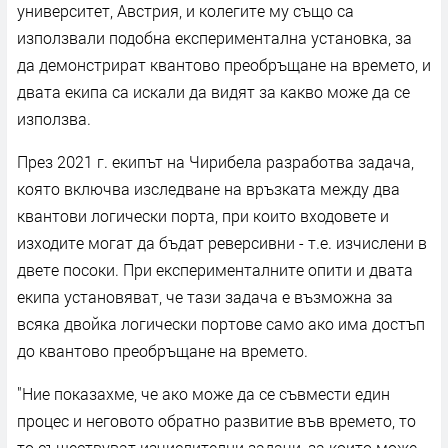
университет, Австрия, и колегите му също са
използвали подобна експериментална установка, за
да демонстрират квантово преобръщане на времето, и
двата екипа са искали да видят за какво може да се
използва.
През 2021 г. екипът на Чирибела разработва задача,
която включва изследване на връзката между два
квантови логически порта, при които входовете и
изходите могат да бъдат реверсивни - т.е. изчислени в
двете посоки. При експерименталните опити и двата
екипа установяват, че тази задача е възможна за
всяка двойка логически портове само ако има достъп
до квантово преобръщане на времето.
"Ние показахме, че ако може да се съвмести един
процес и неговото обратно развитие във времето, то
то съществуват изчислителни задачи, за които може