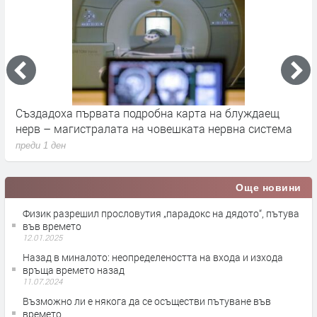
на карта на блуждаещ
Апофис няма да удари Земята пр
вешката нервна система
друга заплаха за учените
преди 1 ден
Още новини
Физик разрешил прословутия „парадокс на дядото“, пътува
във времето
12.01.2025
Назад в миналото: неопределеността на входа и изхода
връща времето назад
11.07.2024
Възможно ли е някога да се осъществи пътуване във
времето