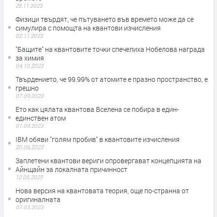
28.11.2023
Физици твърдят, че пътуването във времето може да се
симулира с помощта на квантови изчисления
02.11.2023
"Бащите" на квантовите точки спечелиха Нобелова награда
за химия
04.10.2023
Твърдението, че 99.99% от атомите е празно пространство, е
грешно
07.09.2023
Ето как цялата квантова Вселена се побира в един-
единствен атом
01.09.2023
IBM обяви "голям пробив" в квантовите изчисления
20.06.2023
Заплетени квантови вериги опровергават концепцията на
Айнщайн за локалната причинност
12.05.2023
Нова версия на квантовата теория, още по-странна от
оригиналната
07.03.2023