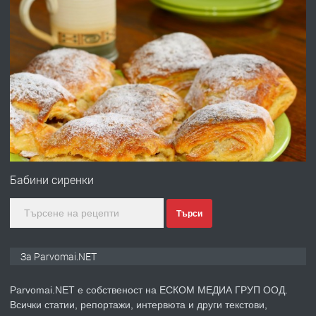
преди 1 година
ПРЕДЛАГА
Работа за общи работници
преди 1 година
ПРЕДЛАГА
Първи поход "По стъпките на Ангел
Войвода"
Бабини сиренки
преди 1 година
Търси
ПРЕДЛАГА
Монтажник на малки детайли за
медицинската индустрия
За Parvomai.NET
Parvomai.NET е собственост на ЕСКОМ МЕДИА ГРУП ООД.
преди 1 година
Всички статии, репортажи, интервюта и други текстови,