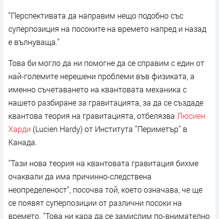
"Перспективата да направим нещо подобно със
суперпозиция на посоките на времето напред и назад
е вълнуваща."
Това би могло да ни помогне да се справим с един от
най-големите нерешени проблеми във физиката, а
именно съчетаването на квантовата механика с
нашето разбиране за гравитацията, за да се създаде
квантова теория на гравитацията, отбелязва
Люсиен
Харди
(Lucien Hardy) от Института "Периметър" в
Канада.
"Тази нова теория на квантовата гравитация бихме
очаквали да има причинно-следствена
неопределеност", посочва той, което означава, че ще
се появят суперпозиции от различни посоки на
времето. "Това ни кара да се замислим по-внимателно