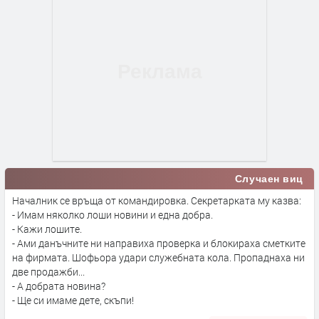
Случаен виц
Началник се връща от командировка. Секретарката му казва:
- Имам няколко лоши новини и една добра.
- Кажи лошите.
- Ами данъчните ни направиха проверка и блокираха сметките
на фирмата. Шофьора удари служебната кола. Пропаднаха ни
две продажби...
- А добрата новина?
- Ще си имаме дете, скъпи!