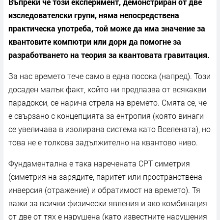
Въпреки че този експеримент, демонстриран от две
изследователски групи, няма непосредствена
практическа употреба, той може да има значение за
квантовите компютри или дори да помогне за
разработването на теория за квантовата гравитация.
За нас времето тече само в една посока (напред). Този
досаден малък факт, който ни предпазва от всякакви
парадокси, се нарича стрела на времето. Смята се, че
е свързано с концепцията за ентропия (която винаги
се увеличава в изолирана система като Вселената), но
това не е толкова задължително на квантово ниво.
Фундаментална е така наречената CPT симетрия
(симетрия на зарядите, паритет или пространствена
инверсия (отражение) и обратимост на времето). Тя
важи за всички физически явления и ако комбинация
от две от тях е нарушена (като известните нарушения