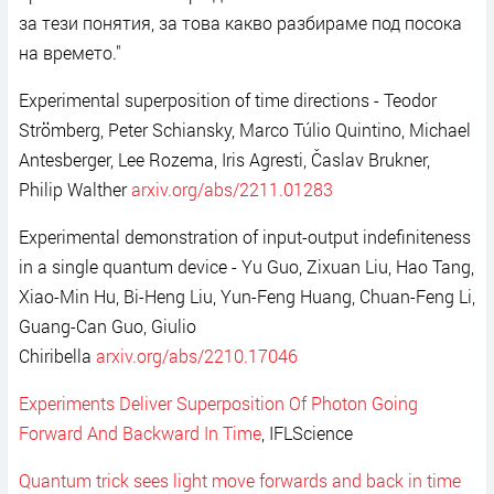
за тези понятия, за това какво разбираме под посока
на времето."
Experimental superposition of time directions - Teodor
Strömberg, Peter Schiansky, Marco Túlio Quintino, Michael
Antesberger, Lee Rozema, Iris Agresti, Časlav Brukner,
Philip Walther
arxiv.org/abs/2211.01283
Experimental demonstration of input-output indefiniteness
in a single quantum device - Yu Guo, Zixuan Liu, Hao Tang,
Xiao-Min Hu, Bi-Heng Liu, Yun-Feng Huang, Chuan-Feng Li,
Guang-Can Guo, Giulio
Chiribella
arxiv.org/abs/2210.17046
Experiments Deliver Superposition Of Photon Going
Forward And Backward In Time
, IFLScience
Quantum trick sees light move forwards and back in time