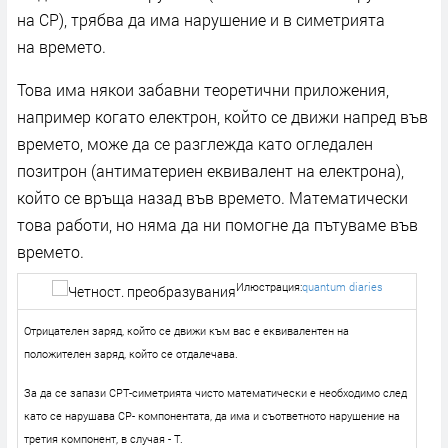
на CP), трябва да има нарушение и в симетрията
на времето.
Това има някои забавни теоретични приложения,
например когато електрон, който се движи напред във
времето, може да се разглежда като огледален
позитрон (антиматериен еквивалент на електрона),
който се връща назад във времето. Математически
това работи, но няма да ни помогне да пътуваме във
времето.
Илюстрация:
quantum diaries
Отрицателен заряд, който се движи към вас е еквивалентен на
положителен заряд, който се отдалечава.
За да се запази CPT-симетрията чисто математически е необходимо след
като се нарушава CP- компонентата, да има и съответното нарушение на
третия компонент, в случая - T.