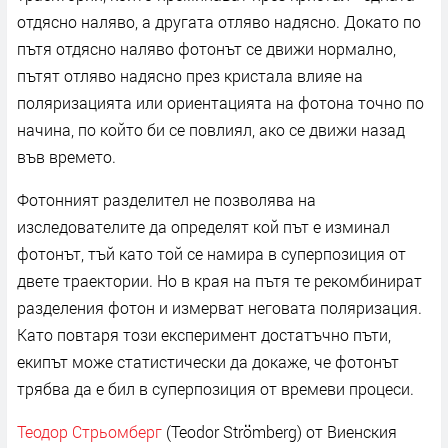
отдясно наляво, а другата отляво надясно. Докато по
пътя отдясно наляво фотонът се движи нормално,
пътят отляво надясно през кристала влияе на
поляризацията или ориентацията на фотона точно по
начина, по който би се повлиял, ако се движи назад
във времето.
Фотонният разделител не позволява на
изследователите да определят кой път е изминал
фотонът, тъй като той се намира в суперпозиция от
двете траектории. Но в края на пътя те рекомбинират
разделения фотон и измерват неговата поляризация.
Като повтаря този експеримент достатъчно пъти,
екипът може статистически да докаже, че фотонът
трябва да е бил в суперпозиция от времеви процеси.
Теодор Стрьомберг
(Teodor Strömberg) от Виенския