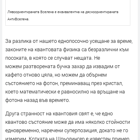
Лявоориентираната Вселена е еквивалентна на дясноориентираната
АнтиВселена.
За разлика от нашето еднопосочно усещане за време,
законите на квантовата физика са безразлични към
посоката, в която се случват нещата. Не
можем разтворената бучка захар да извадим от
кафето отново цяла, но можем да обърнем
състоянието на фотон, преминаващ през кристал,
което математически е равносилно на връщане на
фотона назад във времето.
Друга странност на квантовия свят е, че едно
квантово състояние може да има няколко стойности
едновременно, наречени суперпозиция, докато не го
измерим. Котката на Шрьодингер е известен пример,