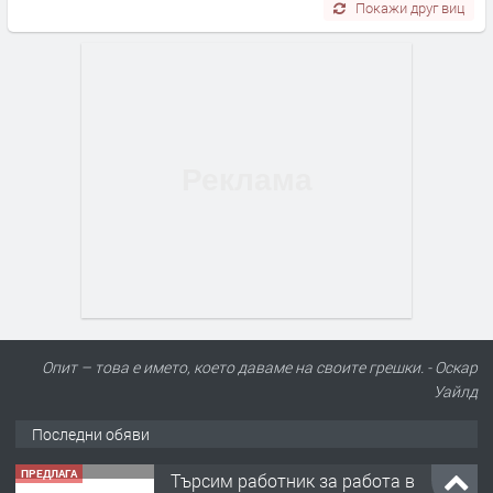
Покажи друг виц
Опит – това е името, което даваме на своите грешки. - Оскар
Уайлд
Последни обяви
ПРЕДЛАГА
Търсим работник за работа в
разсадник