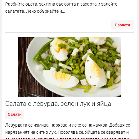
Разбийте оцета, зехтина със солта и захарта и залейте
салатата. Леко объркайте и...
Прочети
Салата с левурда, зелен лук и яйца
Салати
Левурдата се измива, нарязва и леко се намачква. Добавя се
нарязаният на ситно лук. Посолява се. Яйцата се сваряват и