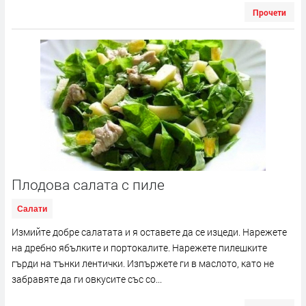
Прочети
Плодова салата с пиле
Салати
Измийте добре салатата и я оставете да се изцеди. Нарежете
на дребно ябълките и портокалите. Нарежете пилешките
гърди на тънки лентички. Изпържете ги в маслото, като не
забравяте да ги овкусите със со...