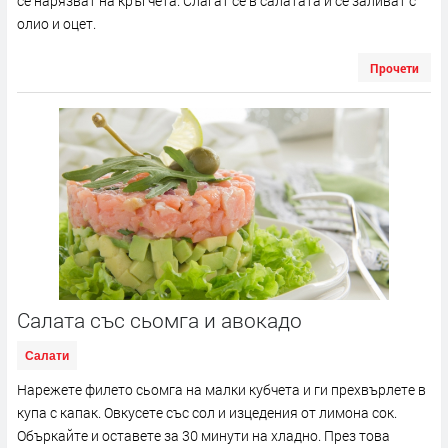
се нарязват на кръгчета. Слагат се в салатата и се заливат с
олио и оцет.
Прочети
Салата със сьомга и авокадо
Салати
Нарежете филето сьомга на малки кубчета и ги прехвърлете в
купа с капак. Овкусете със сол и изцедения от лимона сок.
Объркайте и оставете за 30 минути на хладно. През това