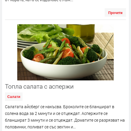
Прочети
Топла салата с аспержи
Салати
Салатата айсберг се накъсва. Броколите се бланшират в
солена вода за 2 минути и се отцеждат. Аспержите се
бланшират 3 минути и се отцеждат. Доматите се разрязват на
половинки, поливат се със зехтин и...