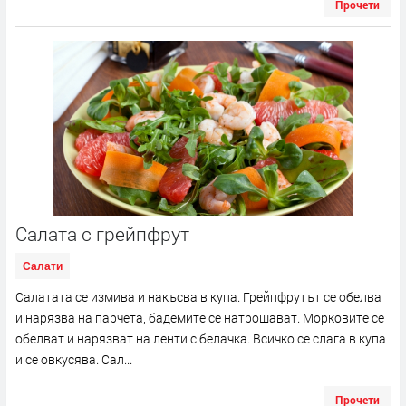
Прочети
Салата с грейпфрут
Салати
Салатата се измива и накъсва в купа. Грейпфрутът се обелва
и нарязва на парчета, бадемите се натрошават. Морковите се
обелват и нарязват на ленти с белачка. Всичко се слага в купа
и се овкусява. Сал...
Прочети