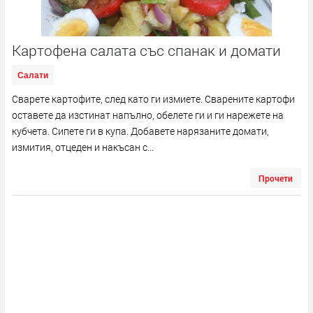
Картофена салата със спанак и домати
Салати
Сварете картофите, след като ги измиете. Сварените картофи
оставете да изстинат напълно, обелете ги и ги нарежете на
кубчета. Сипете ги в купа. Добавете нарязаните домати,
измития, отцеден и накъсан с...
Прочети