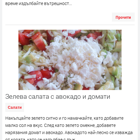
време издълбайте вътрешност...
Прочети
Зелева салата с авокадо и домати
Салати
Накълцайте зелето ситно и го намачкайте, като добавите
малко сол на вкус. След като зелето омекне, добавете
нарязания домат и авокадо. Авокадото най-лесно се изважда
от кората, като се издълбае с лъж...