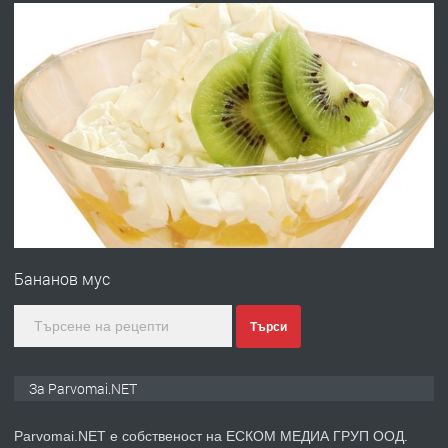
преди 1 година
ПРЕДЛАГА
Работа за общи работници
преди 1 година
ПРЕДЛАГА
Първи поход "По стъпките на Ангел
Войвода"
Бананов мус
преди 1 година
Търси
ПРЕДЛАГА
Монтажник на малки детайли за
За Parvomai.NET
медицинската индустрия
Parvomai.NET е собственост на ЕСКОМ МЕДИА ГРУП ООД.