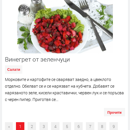
Винегрет от зеленчуци
Салати
Морковите и картофите се сваряват заедно, а цвеклото
отделно. Обелват се и се нарязват на кубчета. Добавят се
нарязаното зеле, кисели краставички, червен лук и се поръсва
с черен пипер. Приготвя се...
Прочети
«
1
2
3
4
5
6
7
8
9