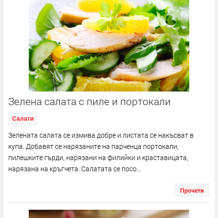
Зелена салата с пиле и портокали
Салати
Зелената салата се измива добре и листата се накъсват в
купа. Добавят се нарязаните на парченца портокали,
пилешките гърди, нарязани на филийки и краставицата,
нарязана на кръгчета. Салатата се посо...
Прочети