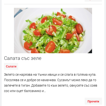
Салата със зеле
Салати
Зелето се нарязва на тънки ивици и се слага в голяма купа.
Посолява се и добре се намачква. Сусамът може леко да го
запечете в тиган. Добавете го към зелето, овкусете със соев
сос или оцет балсамико и...
Прочети