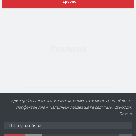
Търсене
Един добър план, изпълнен на момента, е много по-добър от
перфектен план, изпълнен следващата седмица. -Джордж
Патън
Последни обяви