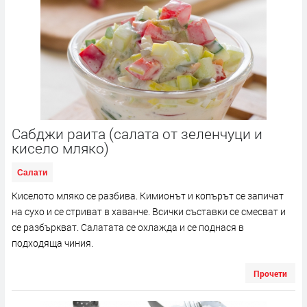
Сабджи раита (салата от зеленчуци и
кисело мляко)
Салати
Киселото мляко се разбива. Кимионът и копърът се запичат
на сухо и се стриват в хаванче. Всички съставки се смесват и
се разбъркват. Салатата се охлажда и се поднася в
подходяща чиния.
Прочети