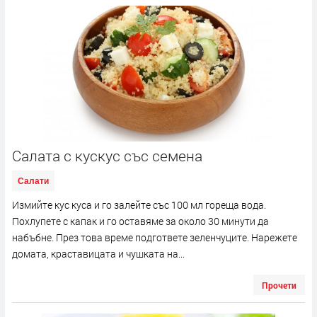
Салата с кускус със семена
Салати
Измийте кус куса и го залейте със 100 мл гореща вода.
Похлупете с капак и го оставяме за около 30 минути да
набъбне. През това време подгответе зеленчуците. Нарежете
домата, краставицата и чушката на...
Прочети