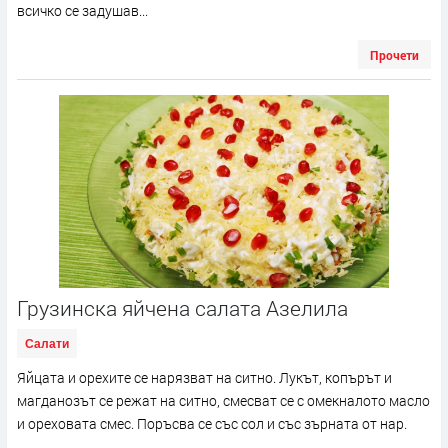
всичко се задушав...
Прочети
Грузинска яйчена салата Азелила
Салати
Яйцата и орехите се нарязват на ситно. Лукът, копърът и
магданозът се режат на ситно, смесват се с омекналото масло
и ореховата смес. Поръсва се със сол и със зърната от нар.