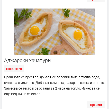
Аджарски хачапури
Предястия
Брашното се пресява, добавя се половин литър топла вода,
смесена с млякото. Добавят се маята, захарта, солта и олиото.
Замесва се тесто и се оставя за 2 часа на топло. Измесва се
още веднъж и се остав...
Прочети