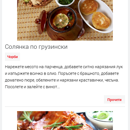
Солянка по грузински
Чорби
Нарежете месото на парченца, добавете ситно нарязания лук
и изпържете всичко в олио. Поръсете с брашното, добавете
доматено пюре, обелените и нарязани краставички, чесъна.
Посолете и залейте с винот...
Прочети