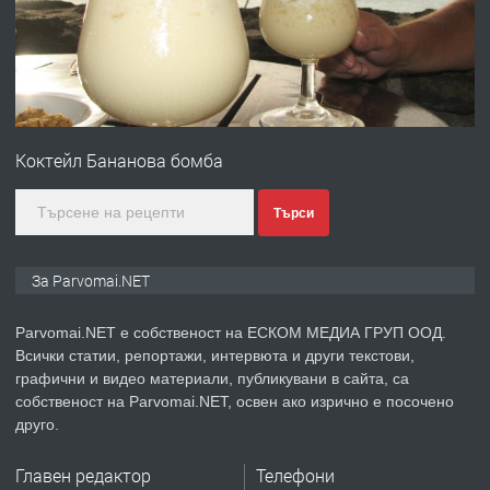
преди 1 година
ПРЕДЛАГА
Първи поход "По стъпките на Ангел
Войвода"
Коктейл Бананова бомба
преди 1 година
Търси
ПРЕДЛАГА
Монтажник на малки детайли за
За Parvomai.NET
медицинската индустрия
Parvomai.NET е собственост на ЕСКОМ МЕДИА ГРУП ООД.
Всички статии, репортажи, интервюта и други текстови,
преди 1 година
графични и видео материали, публикувани в сайта, са
собственост на Parvomai.NET, освен ако изрично е посочено
ПРЕДЛАГА
Уроци по Математика
друго.
Главен редактор
Телефони