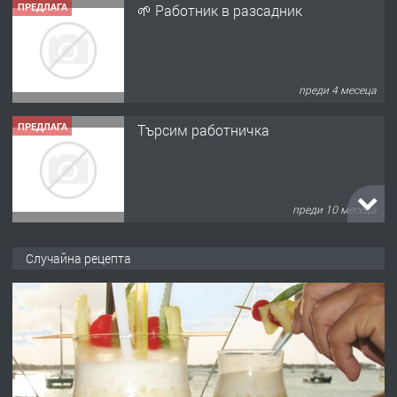
ПРЕДЛАГА
🌱 Работник в разсадник
преди 4 месеца
ПРЕДЛАГА
Търсим работничка
преди 10 месеца
ПРЕДЛАГА
Продава употребявани чисти и
Случайна рецепта
запазени матраци за спални.
преди 1 година
ПРЕДЛАГА
Работа за общи работници