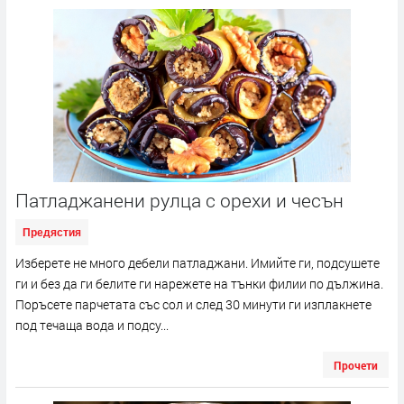
Патладжанени рулца с орехи и чесън
Предястия
Изберете не много дебели патладжани. Имийте ги, подсушете
ги и без да ги белите ги нарежете на тънки филии по дължина.
Поръсете парчетата със сол и след 30 минути ги изплакнете
под течаща вода и подсу...
Прочети