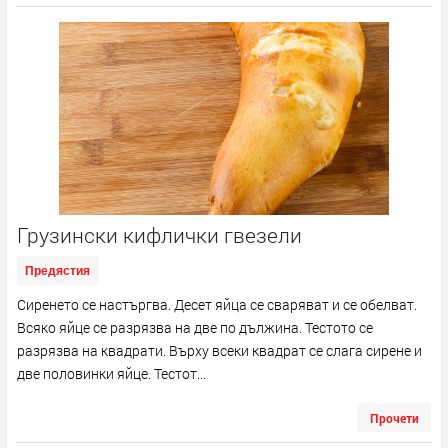
Грузински кифлички гвезели
Предястия
Сиренето се настъргва. Десет яйца се сваряват и се обелват.
Всяко яйце се разрязва на две по дължина. Тестото се
разрязва на квадрати. Върху всеки квадрат се слага сирене и
две половинки яйце. Тестот...
Прочети