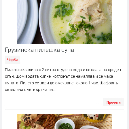
Грузинска пилешка супа
Чорби
Пилето се залива с 2 литра студена вода и се слага на среден
огън. Щом водата кипне, котлонът се намалява и се маха
пяната. Пилето се вари до омекване - около 1 час. Шафранът
се залива с четвърт чаша...
Прочети