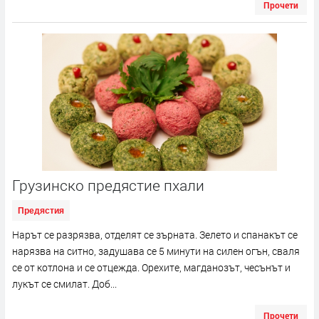
Прочети
Грузинско предястие пхали
Предястия
Нарът се разрязва, отделят се зърната. Зелето и спанакът се
нарязва на ситно, задушава се 5 минути на силен огън, сваля
се от котлона и се отцежда. Орехите, магданозът, чесънът и
лукът се смилат. Доб...
Прочети