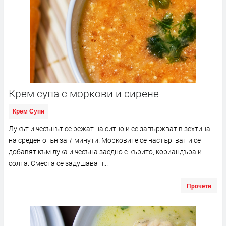
Крем супа с моркови и сирене
Крем Супи
Лукът и чесънът се режат на ситно и се запържват в зехтина
на среден огън за 7 минути. Морковите се настъргват и се
добавят към лука и чесъна заедно с кърито, кориандъра и
солта. Сместа се задушава п...
Прочети