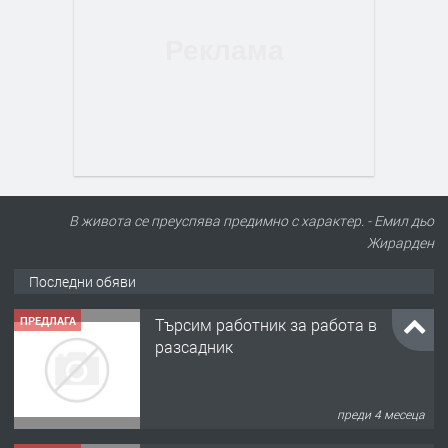
В живота се преуспява предимно с характер. - Емил дьо
Жирарден
Последни обяви
ПРЕДЛАГА
Търсим работник за работа в
разсадник
преди 4 месеца