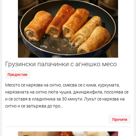
Грузински палачинки с агнешко месо
Предястия
Месото се нарязва на ситно, смесва се с кима, куркумата,
нарязаната на ситно люта чушка, джинджифила, посолява се
и се оставя в хладилника за 30 минути. Лукът се нарязва на
ситно и се запържва до про...
Прочети