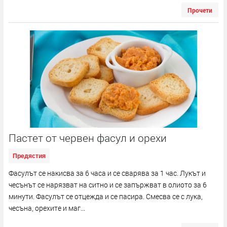
Прочети
Пастет от червен фасул и орехи
Предястия
Фасулът се накисва за 6 часа и се сварява за 1 час. Лукът и
чесънът се нарязват на ситно и се запържват в олиото за 6
минути. Фасулът се отцежда и се пасира. Смесва се с лука,
чесъна, орехите и маг...