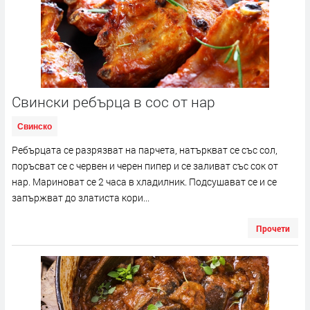
Свински ребърца в сос от нар
Свинско
Ребърцата се разрязват на парчета, натъркват се със сол,
поръсват се с червен и черен пипер и се заливат със сок от
нар. Мариноват се 2 часа в хладилник. Подсушават се и се
запържват до златиста кори...
Прочети