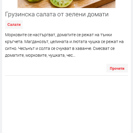
Грузинска салата от зелени домати
Салати
Морковите се настъргват, доматите се режат на тънки
кръгчета. Магданозът, целината и лютата чушка се режат на
ситно. Чесънът и солта се счукват в хаванче. Смесват се
доматите, морковите, чушката, чес...
Прочети