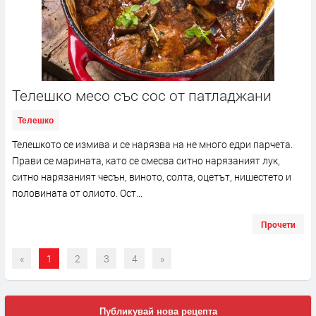
Телешко месо със сос от патладжани
Телешко
Телешкото се измива и се нарязва на не много едри парчета.
Прави се марината, като се смесва ситно нарязаният лук,
ситно нарязаният чесън, виното, солта, оцетът, нишестето и
половината от олиото. Ост...
Прочети
«
1
2
3
4
»
Публикувай нова рецепта