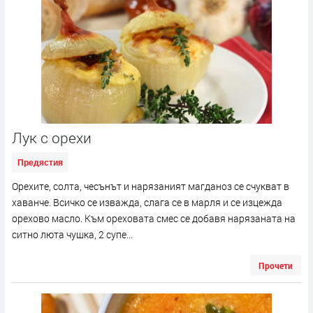
Лук с орехи
Предястия
Орехите, солта, чесънът и нарязаният магданоз се счукват в
хаванче. Всичко се изважда, слага се в марля и се изцежда
орехово масло. Към ореховата смес се добавя нарязаната на
ситно люта чушка, 2 супе...
Прочети