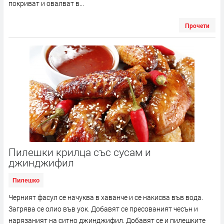
покриват и овалват в...
Прочети
Пилешки крилца със сусам и
джинджифил
Пилешко
Черният фасул се начуква в хаванче и се накисва във вода.
Загрява се олио във уок. Добавят се пресованият чесън и
нарязаният на ситно джинджифил. Добавят се и пилешките