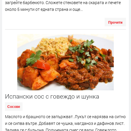
загрейте барбекюто. Сложете стековете на скарата и печете
около 5 минути от едната страна и още...
Прочети
Испански сос с говеждо и шунка
Сосове
Маслото и брашното се запържват. Лукът се нарязва на ситно
и се сипва вътре. Добавят се чушка, магданоз и дафинов лист.
Залива се с бульона. Получената смес се вари. Говеждото