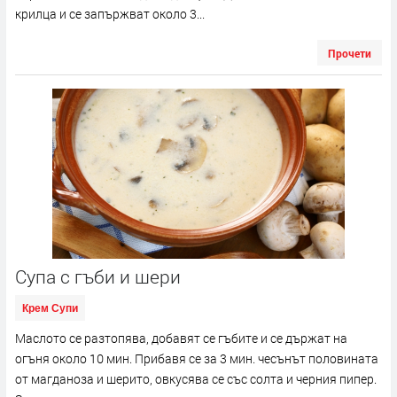
крилца и се запържват около 3...
Прочети
Супа с гъби и шери
Крем Супи
Маслото се разтопява, добавят се гъбите и се държат на
огъня около 10 мин. Прибавя се за 3 мин. чесънът половината
от магданоза и шерито, овкусява се със солта и черния пипер.