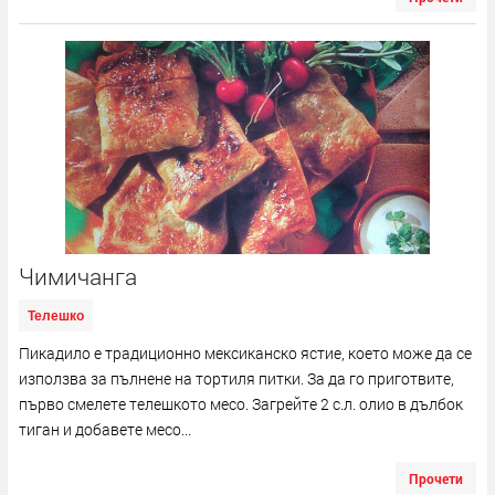
Чимичанга
Телешко
Пикадило е традиционно мексиканско ястие, което може да се
използва за пълнене на тортиля питки. За да го приготвите,
първо смелете телешкото месо. Загрейте 2 с.л. олио в дълбок
тиган и добавете месо...
Прочети