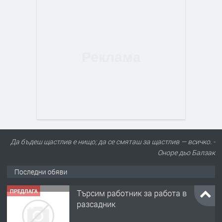
Да бъдеш щастлив е нищо; да се смяташ за щастлив — всичко. -
Оноре дьо Балзак
Последни обяви
ПРЕДЛАГА
Търсим работник за работа в
разсадник