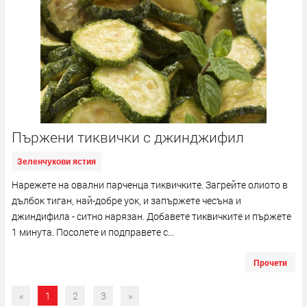
Пържени тиквички с джинджифил
Зеленчукови ястия
Нарежете на овални парченца тиквичките. Загрейте олиото в
дълбок тиган, най-добре уок, и запържете чесъна и
джиндифила - ситно нарязан. Добавете тиквичките и пържете
1 минута. Посолете и подправете с...
Прочети
«
1
2
3
»