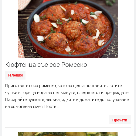
Кюфтенца със сос Ромеско
Телешко
Пригответе соса ромеско, като за целта поставите лютите
чушки в гореща вода за пет минути, след което ги прецеждате.
Пасирайте чушките, чесъна, ядките и доматите до получаване
на хомогенна смес. Посте...
Прочети