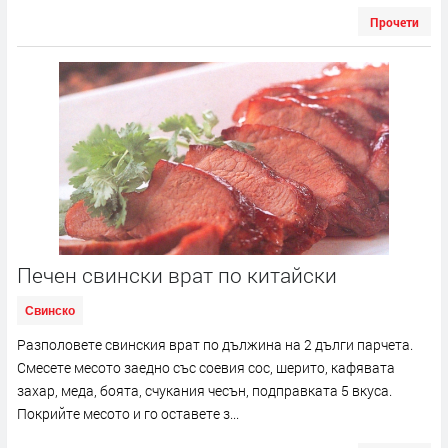
Прочети
Печен свински врат по китайски
Свинско
Разполовете свинския врат по дължина на 2 дълги парчета.
Смесете месото заедно със соевия сос, шерито, кафявата
захар, меда, боята, счукания чесън, подправката 5 вкуса.
Покрийте месото и го оставете з...