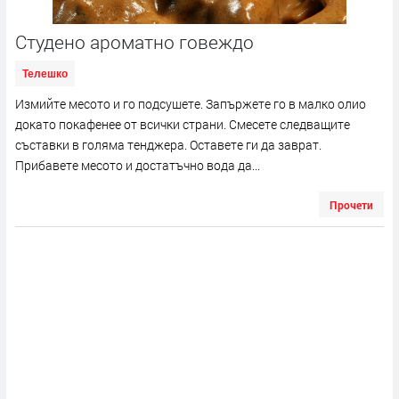
Студено ароматно говеждо
Телешко
Измийте месото и го подсушете. Запържете го в малко олио
докато покафенее от всички страни. Смесете следващите
съставки в голяма тенджера. Оставете ги да заврат.
Прибавете месото и достатъчно вода да...
Прочети