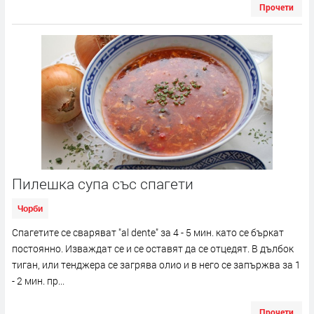
Прочети
Пилешка супа със спагети
Чорби
Спагетите се сваряват "al dente" за 4 - 5 мин. като се бъркат
постоянно. Изваждат се и се оставят да се отцедят. В дълбок
тиган, или тенджера се загрява олио и в него се запържва за 1
- 2 мин. пр...
Прочети