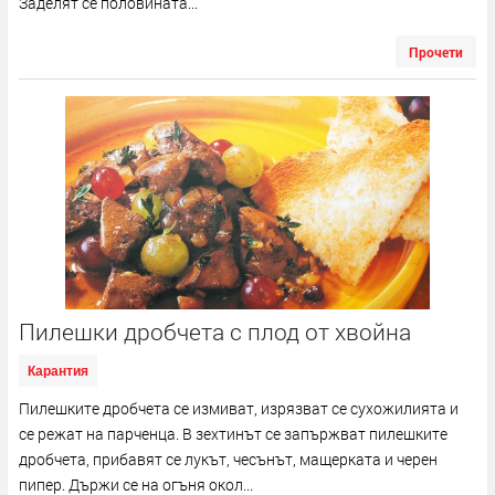
Заделят се половината...
Прочети
Пилешки дробчета с плод от хвойна
Карантия
Пилешките дробчета се измиват, изрязват се сухожилията и
се режат на парченца. В зехтинът се запържват пилешките
дробчета, прибавят се лукът, чесънът, мащерката и черен
пипер. Държи се на огъня окол...