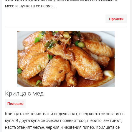
месо и шунката се наряз...
Прочети
Крилца с мед
Пилешко
Крилцата се почистват и подсушават, след което се оставят в
купа. В друга купа се смесват соевият сос, шерито, зехтинът,
настърганият чесън, черния и червения пипер. Крилцата се