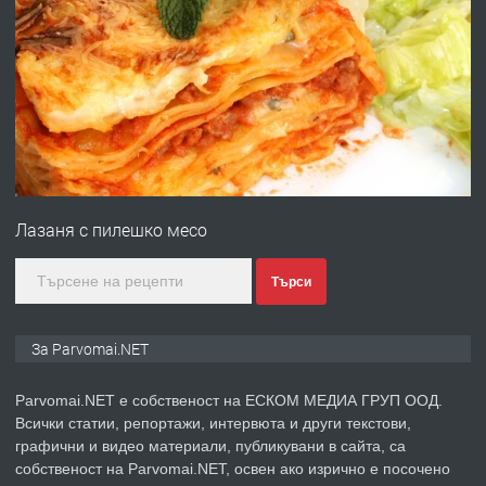
ПРЕДЛАГА
Работа за общи работници
преди 1 година
ПРЕДЛАГА
Първи поход "По стъпките на Ангел
Войвода"
Лазаня с пилешко месо
преди 1 година
Търси
ПРЕДЛАГА
Монтажник на малки детайли за
За Parvomai.NET
медицинската индустрия
Parvomai.NET е собственост на ЕСКОМ МЕДИА ГРУП ООД.
Всички статии, репортажи, интервюта и други текстови,
преди 1 година
графични и видео материали, публикувани в сайта, са
собственост на Parvomai.NET, освен ако изрично е посочено
ПРЕДЛАГА
Уроци по Математика