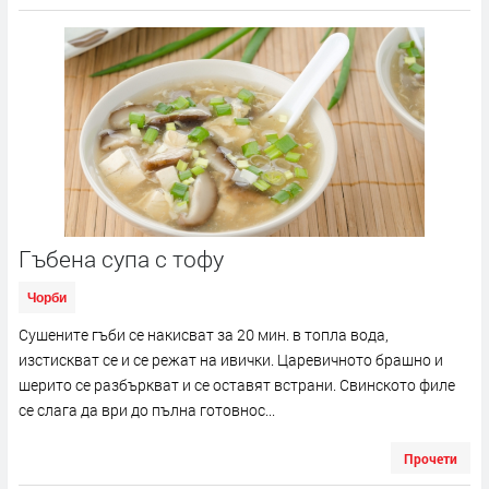
Гъбена супа с тофу
Чорби
Сушените гъби се накисват за 20 мин. в топла вода,
изстискват се и се режат на ивички. Царевичното брашно и
шерито се разбъркват и се оставят встрани. Свинското филе
се слага да ври до пълна готовнос...
Прочети