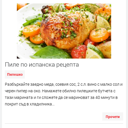
Пиле по испанска рецепта
Пилешко
Разбъркайте заедно меда, соевия сос, 2 с.л. вино с малко сол и
черен пипер на око. Намажете обилно пилешките бутчета с
тази марината и ги сложете да се мариноват за 40 минути в
покрит съд в хладилника...
Прочети