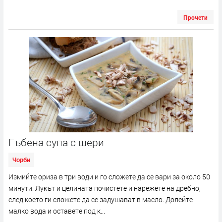
Прочети
Гъбена супа с шери
Чорби
Измийте ориза в три води и го сложете да се вари за около 50
минути. Лукът и целината почистете и нарежете на дребно,
след което ги сложете да се задушават в масло. Долейте
малко вода и оставете под к...