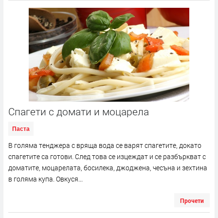
Спагети с домати и моцарела
Паста
В голяма тенджера с вряща вода се варят спагетите, докато
спагетите са готови. След това се изцеждат и се разбъркват с
доматите, моцарелата, босилека, джоджена, чесъна и зехтина
в голяма купа. Овкуся...
Прочети