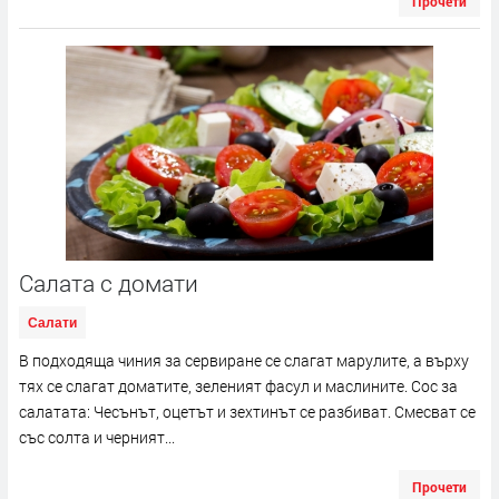
Прочети
Салата с домати
Салати
В подходяща чиния за сервиране се слагат марулите, а върху
тях се слагат доматите, зеленият фасул и маслините. Сос за
салатата: Чесънът, оцетът и зехтинът се разбиват. Смесват се
със солта и черният...
Прочети