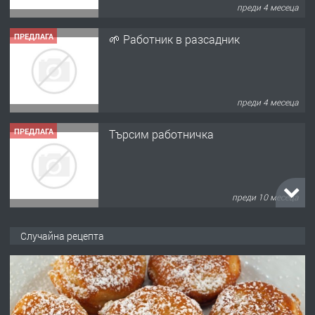
преди 4 месеца
ПРЕДЛАГА
Търсим работничка
преди 10 месеца
ПРЕДЛАГА
Продава употребявани чисти и
запазени матраци за спални.
преди 1 година
ПРЕДЛАГА
Работа за общи работници
Случайна рецепта
преди 1 година