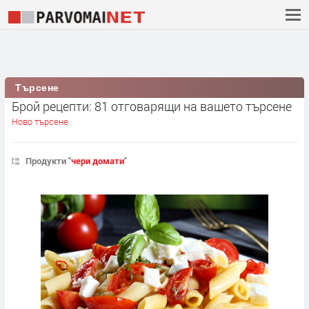
Търсене
Брой рецепти: 81 отговарящи на вашето търсене
Ново търсене
Продукти "
чери домати
"