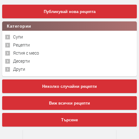
Публикувай нова рецепта
Категории
Супи
Рецепти
Ястия с месо
Десерти
Други
Няколко случайни рецепти
Виж всички рецепти
Търсене