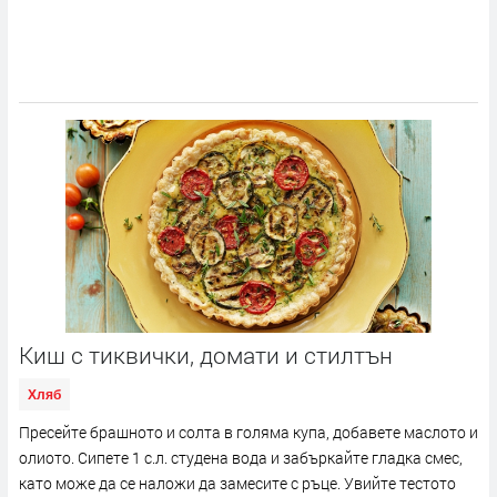
Киш с тиквички, домати и стилтън
Хляб
Пресейте брашното и солта в голяма купа, добавете маслото и
олиото. Сипете 1 с.л. студена вода и забъркайте гладка смес,
като може да се наложи да замесите с ръце. Увийте тестото