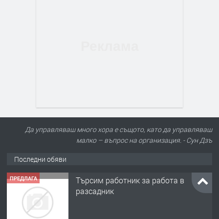
Да управляваш много хора е същото, като да управляваш
малко – въпрос на организация. - Сун Дзъ
Последни обяви
ПРЕДЛАГА
🌱 Работник в разсадник