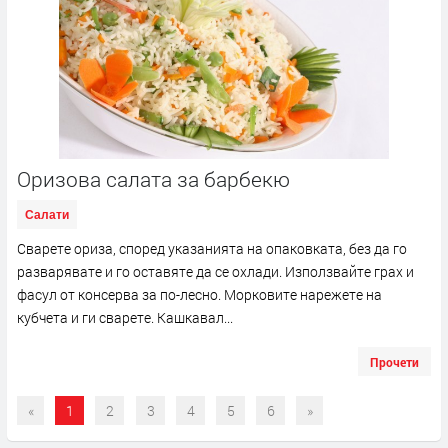
Оризова салата за барбекю
Салати
Сварете ориза, според указанията на опаковката, без да го
разварявате и го оставяте да се охлади. Използвайте грах и
фасул от консерва за по-лесно. Морковите нарежете на
кубчета и ги сварете. Кашкавал...
Прочети
«
1
2
3
4
5
6
»