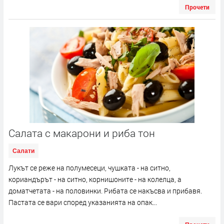
Прочети
Салата с макарони и риба тон
Салати
Лукът се реже на полумесеци, чушката - на ситно,
кориандърът - на ситно, корнишоните - на колелца, а
доматчетата - на половинки. Рибата се накъсва и прибавя.
Пастата се вари според указанията на опак...