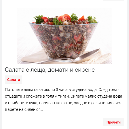
Салата с леща, домати и сирене
Салати
Потопете лещата за около 3 часа в студена вода. След това я
отцедете и сложете в голям тиган. Сипете малко студена вода
и прибавете лука, нарязан на ситно, заедно с дафиновия лист.
Варете на силен ог...
Прочети