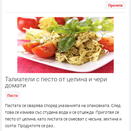
Прочети
Талиатели с песто от целина и чери
домати
Паста
Пастата се сварява според указанията на опаковката. След
това се измива със студена вода и се отцежда. Приготвя се
песто от целина, като листата се смесват с чесъна, зехтина и
солта. Продуктите се раз...