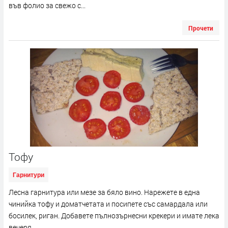
във фолио за свежо с...
Прочети
Тофу
Гарнитури
Лесна гарнитура или мезе за бяло вино. Нарежете в една
чинийка тофу и доматчетата и посипете със самардала или
босилек, риган. Добавете пълнозърнесни крекери и имате лека
вечеря.