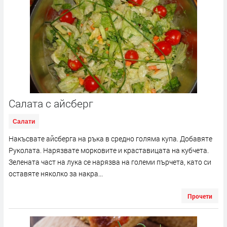
Салата с айсберг
Салати
Накъсвате айсберга на ръка в средно голяма купа. Добавяте
Руколата. Нарязвате морковите и краставицата на кубчета.
Зелената част на лука се нарязва на големи пърчета, като си
оставяте няколко за накра...
Прочети