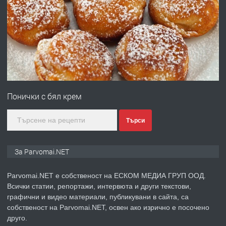
ПРЕДЛАГА
Първи поход "По стъпките на Ангел
Войвода"
преди 1 година
ПРЕДЛАГА
Монтажник на малки детайли за
медицинската индустрия
Понички с бял крем
преди 1 година
Търси
ПРЕДЛАГА
Уроци по Математика
За Parvomai.NET
Parvomai.NET е собственост на ЕСКОМ МЕДИА ГРУП ООД.
Всички статии, репортажи, интервюта и други текстови,
преди 1 година
графични и видео материали, публикувани в сайта, са
собственост на Parvomai.NET, освен ако изрично е посочено
ПРЕДЛАГА
Продавам апартамент - гр.
друго.
Първомай