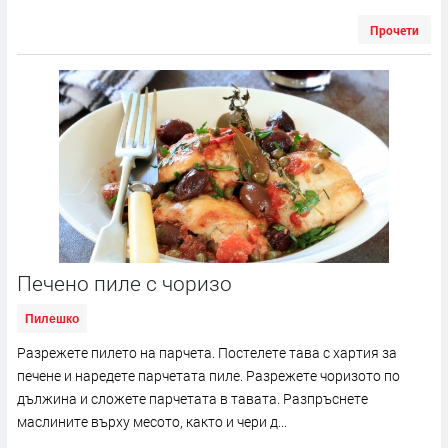
Прочети
Печено пиле с чоризо
Пилешко
Разрежете пилето на парчета. Постелете тава с хартия за
печене и наредете парчетата пиле. Разрежете чоризото по
дължина и сложете парчетата в тавата. Разпръснете
маслините върху месото, както и чери д...