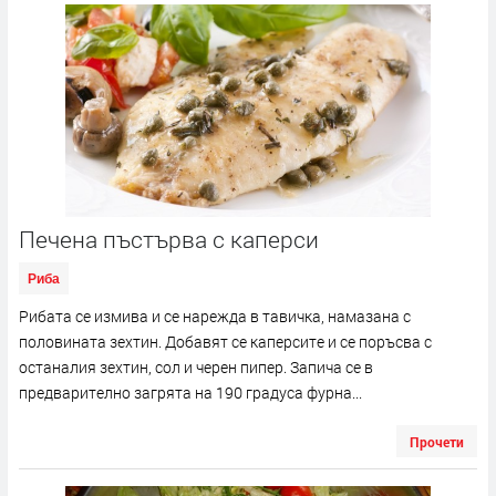
Печена пъстърва с каперси
Риба
Рибата се измива и се нарежда в тавичка, намазана с
половината зехтин. Добавят се каперсите и се поръсва с
останалия зехтин, сол и черен пипер. Запича се в
предварително загрята на 190 градуса фурна...
Прочети