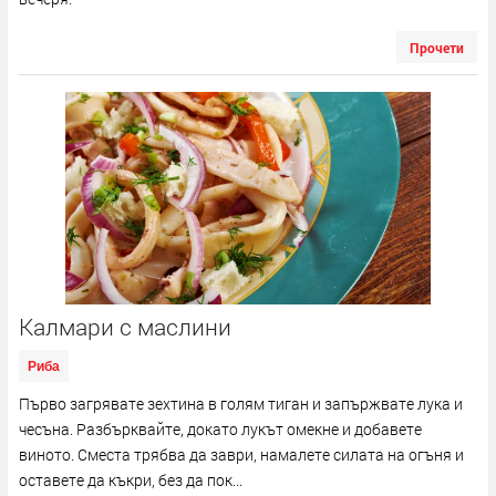
Прочети
Калмари с маслини
Риба
Първо загрявате зехтина в голям тиган и запържвате лука и
чесъна. Разбърквайте, докато лукът омекне и добавете
виното. Сместа трябва да заври, намалете силата на огъня и
оставете да къкри, без да пок...