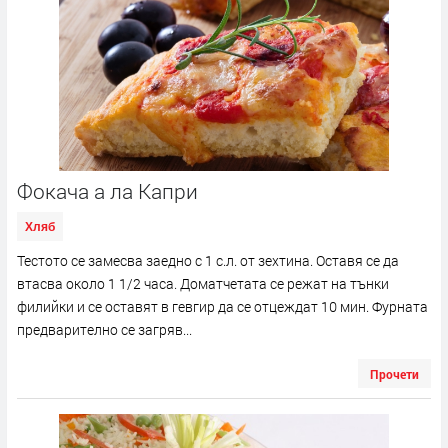
Фокача а ла Капри
Хляб
Тестото се замесва заедно с 1 с.л. от зехтина. Оставя се да
втасва около 1 1/2 часа. Доматчетата се режат на тънки
филийки и се оставят в гевгир да се отцеждат 10 мин. Фурната
предварително се загряв...
Прочети