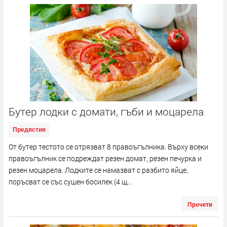
Бутер лодки с домати, гъби и моцарела
Предястия
От бутер тестото се отрязват 8 правоъгълника. Върху всеки
правоъгълник се подреждат резен домат, резен печурка и
резен моцарела. Лодките се намазват с разбито яйце,
поръсват се със сушен босилек (4 щ...
Прочети