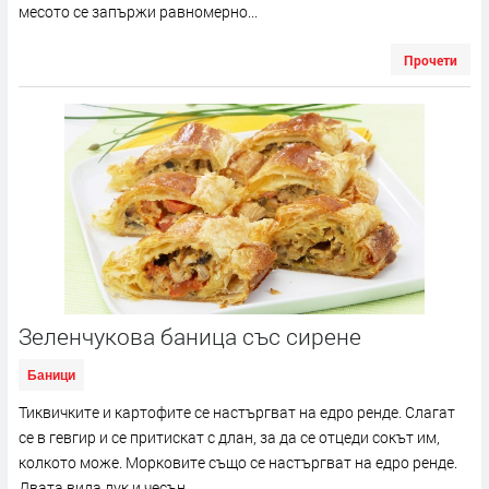
месото се запържи равномерно...
Прочети
Зеленчукова баница със сирене
Баници
Тиквичките и картофите се настъргват на едро ренде. Слагат
се в гевгир и се притискат с длан, за да се отцеди сокът им,
колкото може. Морковите също се настъргват на едро ренде.
Двата вида лук и чесън...