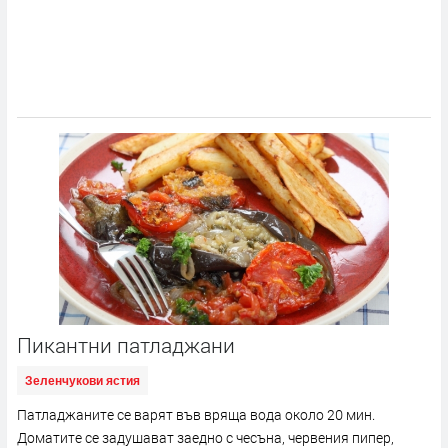
Пикантни патладжани
Зеленчукови ястия
Патладжаните се варят във вряща вода около 20 мин.
Доматите се задушават заедно с чесъна, червения пипер,