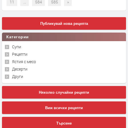
11
...
584
585
»
Публикувай нова рецепта
Категории
Супи
Рецепти
Ястия с месо
Десерти
Други
Няколко случайни рецепти
Виж всички рецепти
Търсене