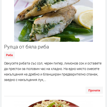
Рулца от бяла риба
Риба
Овкусете рибата със сол, черен пипер, лимонов сок и оставете
да престои за половин час на хладно. На едно място смесете
накълцания на дребно и бланширан предварително спанак,
заедно с накълцания лук,...
Прочети