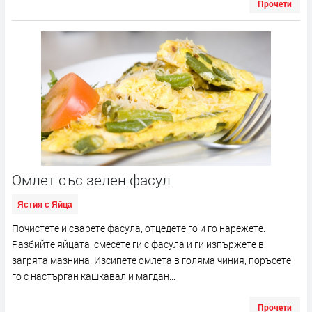
Прочети
Омлет със зелен фасул
Ястия с Яйца
Почистете и сварете фасула, отцедете го и го нарежете.
Разбийте яйцата, смесете ги с фасула и ги изпържете в
загрята мазнина. Изсипете омлета в голяма чиния, поръсете
го с настърган кашкавал и магдан...
Прочети