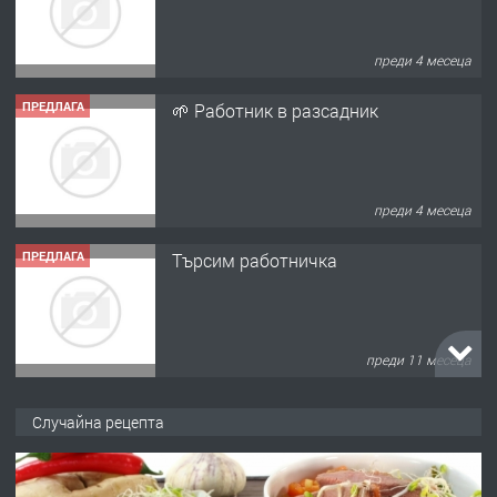
преди 4 месеца
ПРЕДЛАГА
🌱 Работник в разсадник
преди 4 месеца
ПРЕДЛАГА
Търсим работничка
преди 11 месеца
ПРЕДЛАГА
Продава употребявани чисти и
запазени матраци за спални.
Случайна рецепта
преди 1 година