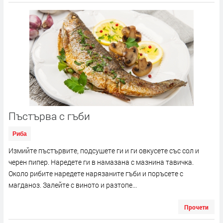
Пъстърва с гъби
Риба
Измийте пъстървите, подсушете ги и ги овкусете със сол и
черен пипер. Наредете ги в намазана с мазнина тавичка.
Около рибите наредете нарязаните гъби и поръсете с
магданоз. Залейте с виното и разтопе...
Прочети