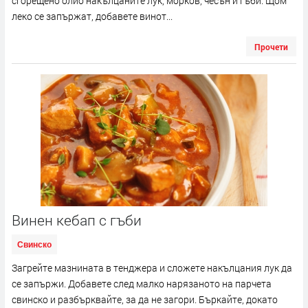
сгорещено олио накълцаните лук, морков, чесън и гъби. Щом
леко се запържат, добавете винот...
Прочети
Винен кебап с гъби
Свинско
Загрейте мазнината в тенджера и сложете накълцания лук да
се запържи. Добавете след малко нарязаното на парчета
свинско и разбърквайте, за да не загори. Бъркайте, докато