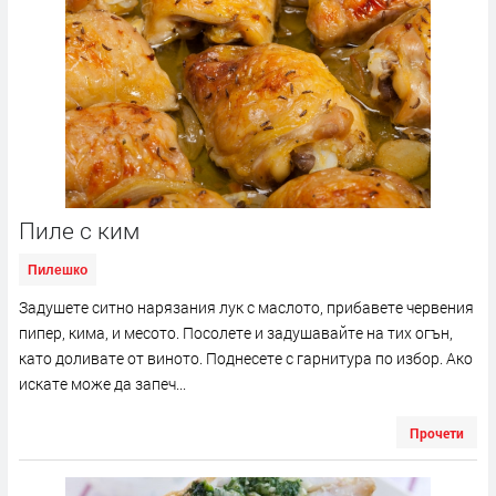
Пиле с ким
Пилешко
Задушете ситно нарязания лук с маслото, прибавете червения
пипер, кима, и месото. Посолете и задушавайте на тих огън,
като доливате от виното. Поднесете с гарнитура по избор. Ако
искате може да запеч...
Прочети