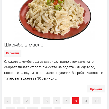
Шкембе в масло
Карантия
Сложете шкембето да се свари до пълно омекване, като
обирате пяната от повърхността на водата. Отцедете го,
посолете на вкус и го нарежете на увички. Загрейте маслото в
тиган, запържете за 30 секунди...
Прочети
«
1
2
...
5
6
7
8
9
10