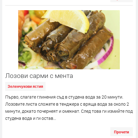
Лозови сaрми с ментa
Зеленчукови ястия
Първо, слагате глинения съд в студена вода за 20 минути.
Лозовите листа сложете в тенджера с вряща вода за около 2
минути, докато почернеят и омекнат. След това ги измийте под
студена вода и ги остав...
Прочети