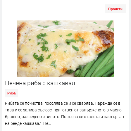
Прочети
Печена риба с кашкавал
Риба
Рибата се почиства, посолява се и се сварява. Нарежда се в
тава и се залива със сос, приготвен от запърженото в масло
брашно, разредено с виното. Поръсва се с галета и настърган
на ренде кашкавал. Пе...