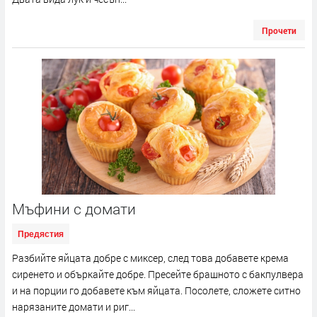
Прочети
Мъфини с домати
Предястия
Разбийте яйцата добре с миксер, след това добавете крема
сиренето и объркайте добре. Пресейте брашното с бакпулвера
и на порции го добавете към яйцата. Посолете, сложете ситно
нарязаните домати и риг...