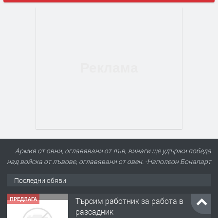
Армия от овни, оглавявани от лъв, винаги ще удържи победа
над войска от лъвове, оглавявани от овен. -Наполеон Бонапарт
Последни обяви
ПРЕДЛАГА
Търсим работник за работа в
разсадник