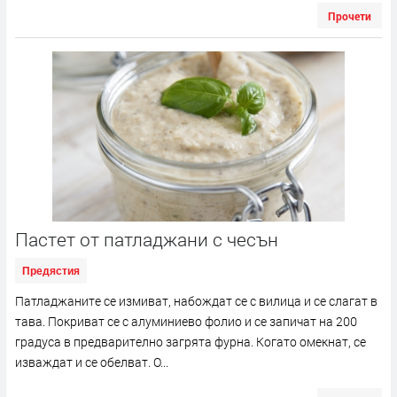
Прочети
Пастет от патладжани с чесън
Предястия
Патладжаните се измиват, набождат се с вилица и се слагат в
тава. Покриват се с алуминиево фолио и се запичат на 200
градуса в предварително загрята фурна. Когато омекнат, се
изваждат и се обелват. О...