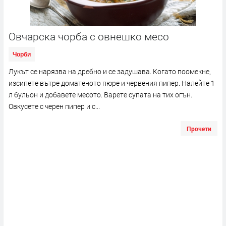
Овчарска чорба с овнешко месо
Чорби
Лукът се нарязва на дребно и се задушава. Когато поомекне,
изсипете вътре доматеното пюре и червения пипер. Налейте 1
л бульон и добавете месото. Варете супата на тих огън.
Овкусете с черен пипер и с...
Прочети