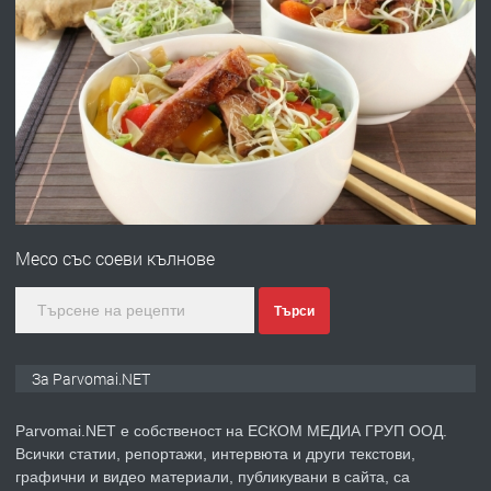
ПРЕДЛАГА
Работа за общи работници
преди 1 година
ПРЕДЛАГА
Първи поход "По стъпките на Ангел
Войвода"
Месо със соеви кълнове
преди 1 година
Търси
ПРЕДЛАГА
Монтажник на малки детайли за
медицинската индустрия
За Parvomai.NET
Parvomai.NET е собственост на ЕСКОМ МЕДИА ГРУП ООД.
преди 1 година
Всички статии, репортажи, интервюта и други текстови,
графични и видео материали, публикувани в сайта, са
ПРЕДЛАГА
Уроци по Математика