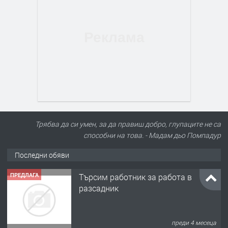
ПРЕДЛАГА
Търсим работник за работа в
разсадник
Трябва да си умен, за да правиш добро, глупаците не са
способни на това. - Мадам дьо Помпадур
преди 4 месеца
Последни обяви
ПРЕДЛАГА
🌱 Работник в разсадник
преди 4 месеца