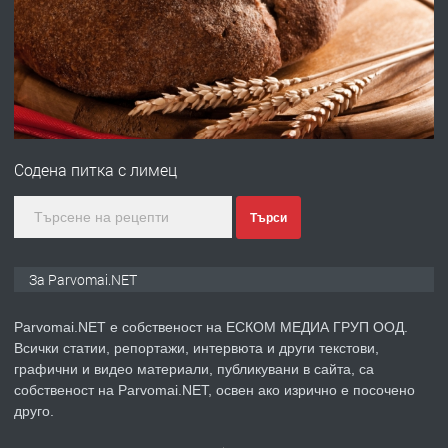
Войвода"
преди 1 година
ПРЕДЛАГА
Монтажник на малки детайли за
медицинската индустрия
Содена питка с лимец
преди 1 година
Търси
ПРЕДЛАГА
Уроци по Математика
За Parvomai.NET
Parvomai.NET е собственост на ЕСКОМ МЕДИА ГРУП ООД.
Всички статии, репортажи, интервюта и други текстови,
преди 1 година
графични и видео материали, публикувани в сайта, са
собственост на Parvomai.NET, освен ако изрично е посочено
ПРЕДЛАГА
Продавам апартамент - гр.
друго.
Първомай