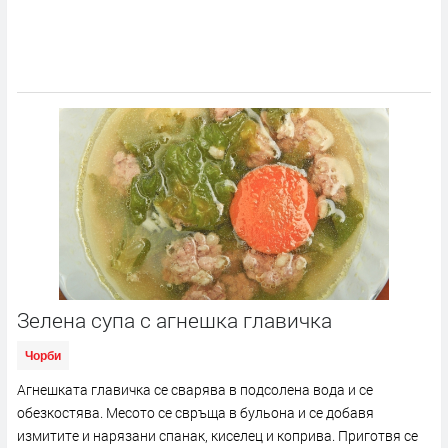
Зелена супа с агнешка главичка
Чорби
Агнешката главичка се сварява в подсолена вода и се
обезкостява. Месото се свръща в бульона и се добавя
измитите и нарязани спанак, киселец и коприва. Приготвя се