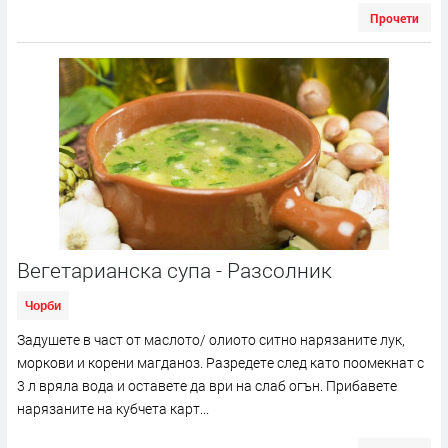
Прочети
Вегетарианска супа - Разсолник
Чорби
Задушете в част от маслото/ олиото ситно нарязаните лук,
моркови и корени магданоз. Разредете след като поомекнат с
3 л вряла вода и оставете да ври на слаб огън. Прибавете
нарязаните на кубчета карт...