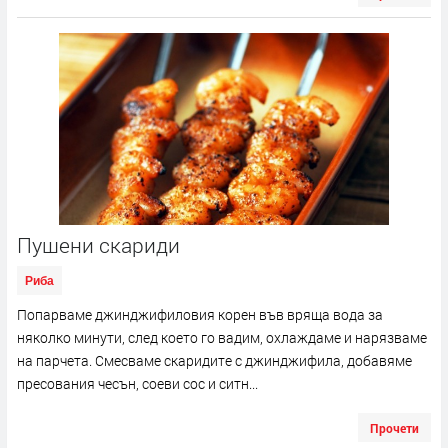
Пушени скариди
Риба
Попарваме джинджифиловия корен във вряща вода за
няколко минути, след което го вадим, охлаждаме и нарязваме
на парчета. Смесваме скаридите с джинджифила, добавяме
пресования чесън, соеви сос и ситн...
Прочети