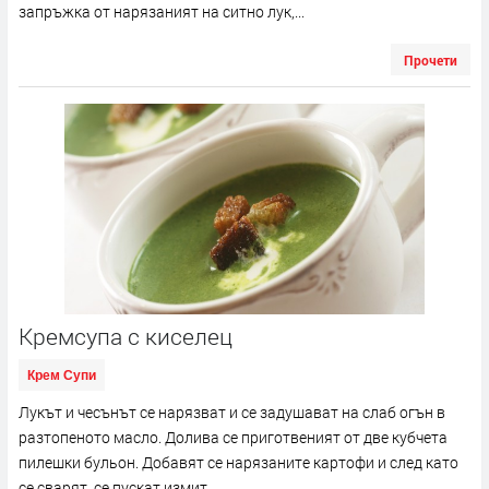
запръжка от нарязаният на ситно лук,...
Прочети
Кремсупа с киселец
Крем Супи
Лукът и чесънът се нарязват и се задушават на слаб огън в
разтопеното масло. Долива се приготвеният от две кубчета
пилешки бульон. Добавят се нарязаните картофи и след като
се сварят, се пускат измит...