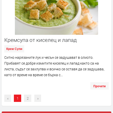
Кремсупа от киселец и лапад
Крем Супи
Ситно нарязаните лук и чесън се задушават в олиото.
Прибавят се добре измитите киселец и лапад както са на
листа, съдът се захлупва и всичко се оставя да се задушава,
като от време на време се бърка с...
Прочети
«
1
2
»