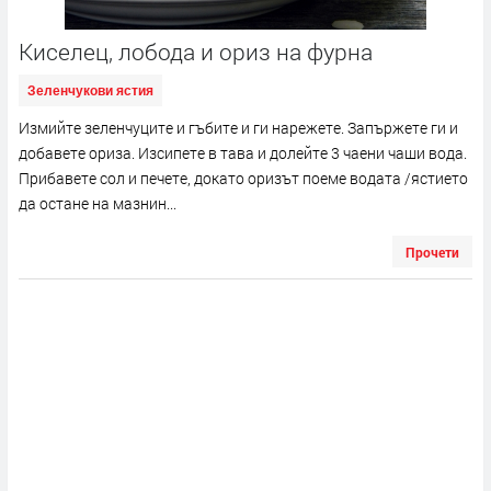
Киселец, лобода и ориз на фурна
Зеленчукови ястия
Измийте зеленчуците и гъбите и ги нарежете. Запържете ги и
добавете ориза. Изсипете в тава и долейте 3 чаени чаши вода.
Прибавете сол и печете, докато оризът поеме водата /ястието
да остане на мазнин...
Прочети