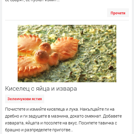
Прочети
Киселец с яйца и извара
Зеленчукови ястия
Почистете и измийте киселеца и лука. Накълцайте ги на
дребно и ги задушете в мазнина, докато омекнат. Добавете
изварата, яйцата и посолете на вкус. Посипете тавичка с
брашно и разпределете приготве...