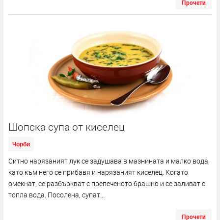
Прочети
Шопска супа от киселец
Чорби
Ситно нарязаният лук се задушава в мазнината и малко вода,
като към него се прибавя и нарязаният киселец. Когато
омекнат, се разбъркват с препеченото брашно и се заливат с
топла вода. Посолена, супат...
Прочети