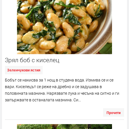
Зрял боб с киселец
Зеленчукови ястия
Бобът се накисва за 1 нощ в студена вода. Измива се и се
вари. Киселецът се реже на дребно и се задушава в
половината мазнина. Нарязвате лука и чесъна на ситно и ги
запържвате в останалата мазнина. Си...
Прочети