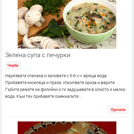
Зелена супа с печурки
Чорби
Нарязвате спанака и заливате с 5-6 ч.ч. вряща вода.
Прибавяте киселеца и праза. Изсипвате ориза и варите.
Гъбите режете на филийки и ги задушавате в олиото и малко
вода. Към тях прибавяте омекналите...
Прочети