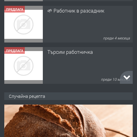
ПРЕДЛАГА
Търсим работничка
преди 10 месеца
ПРЕДЛАГА
Продава употребявани чисти и
запазени матраци за спални.
преди 1 година
ПРЕДЛАГА
Работа за общи работници
Случайна рецепта
преди 1 година
ПРЕДЛАГА
Първи поход "По стъпките на Ангел