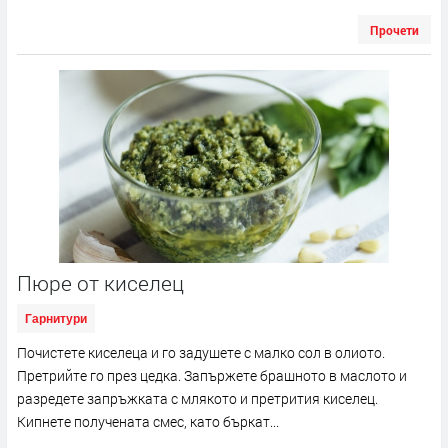
Прочети
Пюре от киселец
Гарнитури
Почистете киселеца и го задушете с малко сол в олиото.
Претрийте го през цедка. Запържете брашното в маслото и
разредете запръжката с млякото и претрития киселец.
Кипнете получената смес, като бъркат...