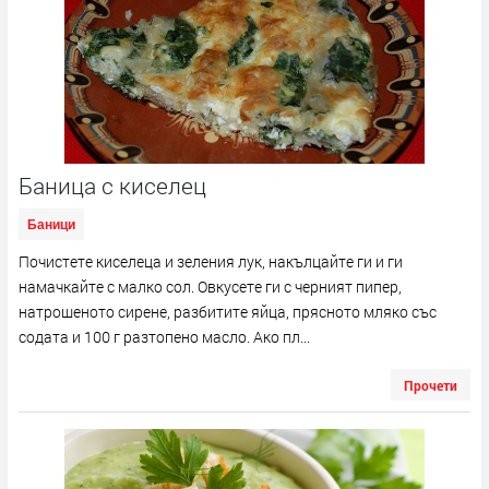
Баница с киселец
Баници
Почистете киселеца и зеления лук, накълцайте ги и ги
намачкайте с малко сол. Овкусете ги с черният пипер,
натрошеното сирене, разбитите яйца, прясното мляко със
содата и 100 г разтопено масло. Ако пл...
Прочети