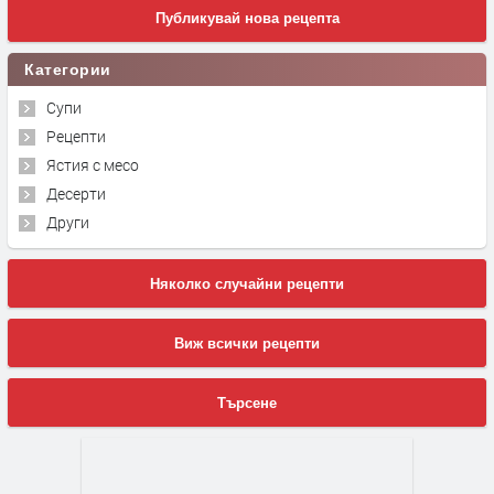
Публикувай нова рецепта
Категории
Супи
Рецепти
Ястия с месо
Десерти
Други
Няколко случайни рецепти
Виж всички рецепти
Търсене