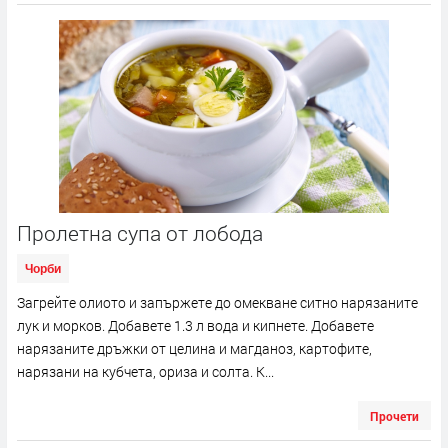
Пролетна супа от лобода
Чорби
Загрейте олиото и запържете до омекване ситно нарязаните
лук и морков. Добавете 1.3 л вода и кипнете. Добавете
нарязаните дръжки от целина и магданоз, картофите,
нарязани на кубчета, ориза и солта. К...
Прочети