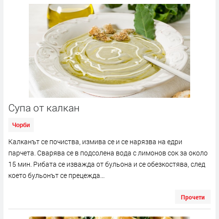
Супа от калкан
Чорби
Калканът се почиства, измива се и се нарязва на едри
парчета. Сварява се в подсолена вода с лимонов сок за около
15 мин. Рибата се изважда от бульона и се обезкостява, след
което бульонът се прецежда...
Прочети