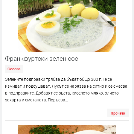
Франкфуртски зелен сос
Сосове
Зелените подправки трябва да бъдат общо 300 г. Те се
измиват и подсушават. Лукът се нарязва на ситно и се смесва
в подправките. Добавят се оцета, киселото мляко, олиото,
захарта и сметаната. Поръсва...
Прочети