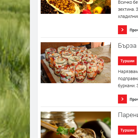
Всичко бе
зехтина. 
хладилни
Про
Бърза
Туршии
Нарязваме
подправки
буркани. 
Про
Парен
Туршии