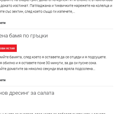
 докато изстинат. Патладжана и тиквичките нарежете на колелца и
те със зехтин, след което също ги изпечете,...
чети
ена бамя по гръцки
ови ястия
ийте бамята, след което я оставете да се отцеди и я подсушете.
я обилно и я оставете поне 30 минути, за да си пусне сока.
те доматите за няколко секунди във вряла подсолена...
чети
ов дресинг за салата