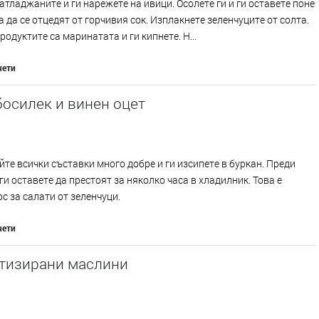
атладжаните и ги нарежете на ивици. Осолете ги и ги оставете поне
за да се отцедят от горчивия сок. Изплакнете зеленчуците от солта.
родуктите са маринатата и ги кипнете. Н...
чети
босилек и винен оцет
те всички съставки много добре и ги изсипете в буркан. Преди
ги оставете да престоят за няколко часа в хладилник. Това е
ос за салати от зеленчуци.
чети
тизирани маслини