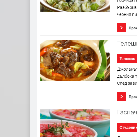
Горчицата
Разбърква
черния пи
Про
Телеш
Телешко
Джоланът 
дълбока т
След зави
Про
Гаспач
Студени 