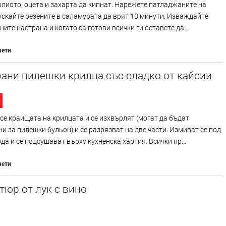
лиото, оцета и захарта да кипнат. Нарежете патладжаните на
ускайте резените в саламурата да врят 10 минути. Изваждайте
ите настрана и когато са готови всички ги оставете да...
чети
ани пилешки крилца със сладко от кайсии
се краищата на крилцата и се изхвърлят (могат да бъдат
и за пилешки бульон) и се разрязват на две части. Измиват се под
да и се подсушават върху кухненска хартия. Всички пр...
чети
юр от лук с вино