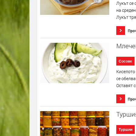
Лукът се 
на среден
Лукът тря
Про
Млече
Сосове
Киселото 
се обелва
Оставят с
Про
Турши
Туршии