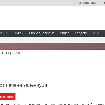
Календар
овини
Обяви
Свободно време
Видео
Градове
eTV
то търсене
от печени зеленчуци
ови ястия
чушките на скара/грил, докато почернеят и ги сложете в найлонова