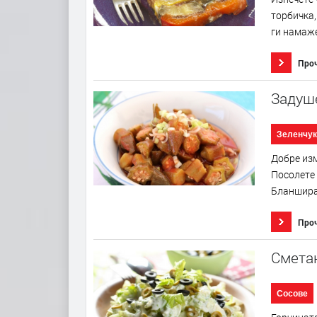
торбичка,
ги намаже
Про
Задуш
Зеленчук
Добре изм
Посолете 
Бланширай
Про
Сметан
Сосове