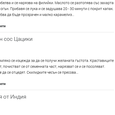
обелва и се нарязва на филийки. Маслото се разтопява със захарта
 огън. Прибавя се лука и се задушава 20 - 30 минути с покрит капак.
бва да бъде прозрачен и малко карамелиз...
чети
н сос Цацики
мляко се изцежда за да се получи желаната гъстота. Краставиците
т, почистват се от семенната част, нарязват се и се посоляват.
е да се отцедят. Скилидките чесън се пресова...
чети
я от Индия