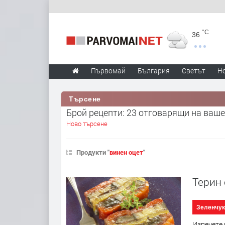
°C
36
Първомай
България
Светът
Н
Търсене
Брой рецепти: 23 отговарящи на ваше
Ново търсене
Продукти "
винен оцет
"
Терин 
Зеленчук
Изпечете 