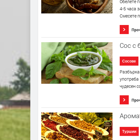
Обелете п
4-5 часа 
Смесете п
Про
Сос с 
Сосове
Разбъркай
употреба 
чудесен с
Про
Арома
Туршии