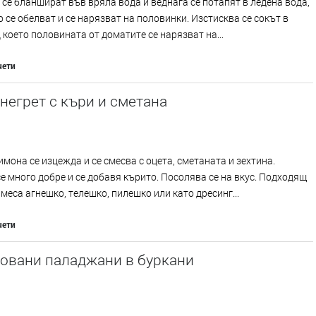
се бланшират във вряла вода и веднага се потапят в ледена вода,
о се обелват и се нарязват на половинки. Изстисква се сокът в
д което половината от доматите се нарязват на...
чети
негрет с къри и сметана
имона се изцежда и се смесва с оцета, сметаната и зехтина.
е много добре и се добавя кърито. Посолява се на вкус. Подходящ
 меса агнешко, телешко, пилешко или като дресинг...
чети
овани паладжани в буркани