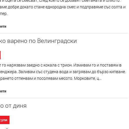
 и оцета се смесват, след което се добавят сметаната и олиото.
ме добре докато стане еднородна смес и подправяме със солта и
пер.
чети
ко варено по Велинградски
го нарязвам заедно с кокала с трион. Измивам го и поставям в
енджера. Заливам със студена вода и загрявам до бързо кипване.
рането отпенвам и посолявам месото. Морковите, ц...
чети
о от диня
супи