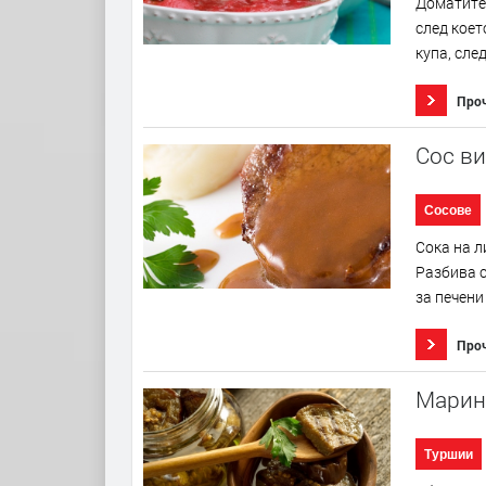
Доматите 
след коет
купа, сле
Про
Сос ви
Сосове
Сока на л
Разбива с
за печени
Про
Марин
Туршии