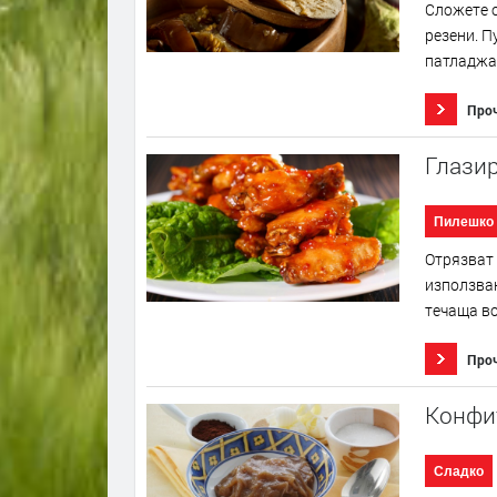
Сложете о
резени. П
патладжан
Про
Глазир
Пилешко
Отрязват 
използван
течаща во
Про
Конфит
Сладко