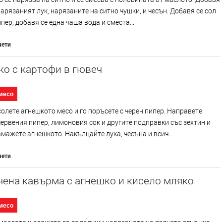
нарязаният лук, нарязаните на ситно чушки, и чесън. Добавя се сол
ипер, добавя се една чаша вода и сместа...
чети
о с картофи в гювеч
месо
олете агнешкото месо и го поръсете с черен пипер. Направете
червения пипер, лимоновия сок и другите подправки със зехтин и
мажете агнешкото. Накълцайте лука, чесъна и всич...
чети
ена кавърма с агнешко и кисело мляко
месо