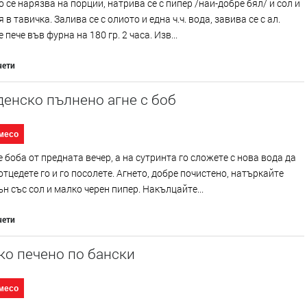
 се нарязва на порции, натрива се с пипер /най-добре бял/ и сол и
 в тавичка. Залива се с олиото и една ч.ч. вода, завива се с ал.
 пече във фурна на 180 гр. 2 часа. Изв...
чети
енско пълнено агне с боб
месо
 боба от предната вечер, а на сутринта го сложете с нова вода да
 отцедете го и го посолете. Агнето, добре почистено, натъркайте
ън със сол и малко черен пипер. Накълцайте...
чети
ко печено по бански
месо