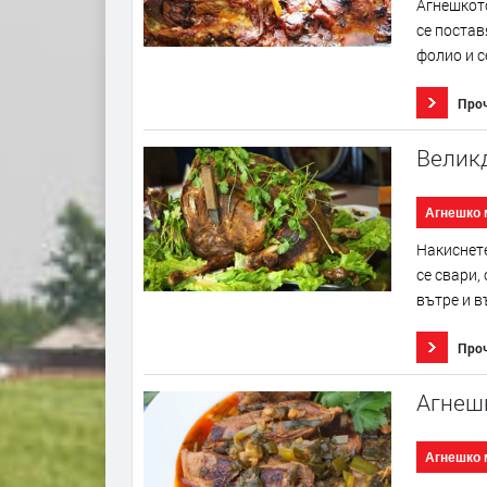
Агнешкото
се поставя
фолио и се
Про
Великд
Агнешко 
Накиснете
се свари,
вътре и в
Про
Агнеш
Агнешко 