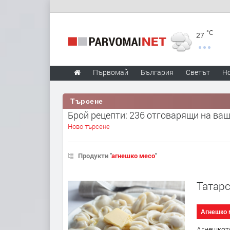
°C
27
Първомай
България
Светът
Н
Търсене
Брой рецепти: 236 отговарящи на ва
Ново търсене
Продукти "
агнешко месо
"
Татар
Агнешко 
Агнешкото