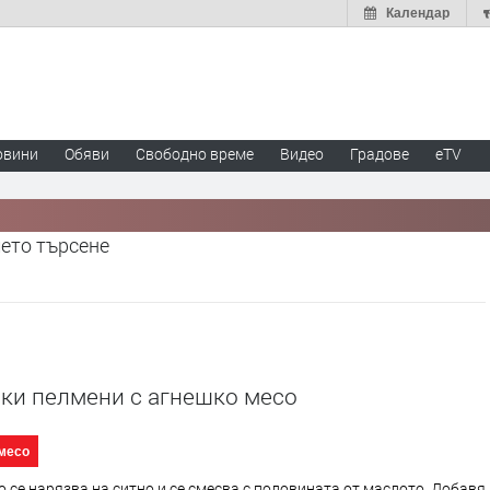
Календар
овини
Обяви
Свободно време
Видео
Градове
eTV
шето търсене
ски пелмени с агнешко месо
месо
 се нарязва на ситно и се смесва с половината от маслото. Добавя