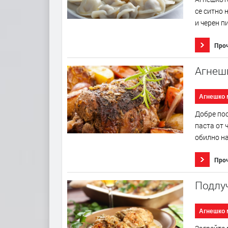
се ситно 
и черен п
Про
Агнешк
Агнешко 
Добре пос
паста от 
обилно на
Про
Подлуч
Агнешко 