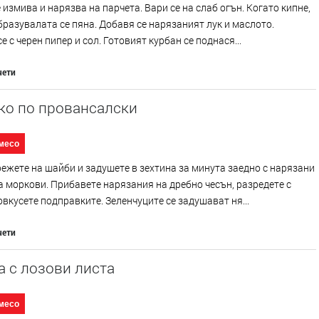
 измива и нарязва на парчета. Вари се на слаб огън. Когато кипне,
бразувалата се пяна. Добавя се нарязаният лук и маслото.
е с черен пипер и сол. Готовият курбан се поднася...
чети
ко по провансалски
месо
ежете на шайби и задушете в зехтина за минута заедно с нарязани
а моркови. Прибавете нарязания на дребно чесън, разредете с
овкусете подправките. Зеленчуците се задушават ня...
чети
 с лозови листа
месо