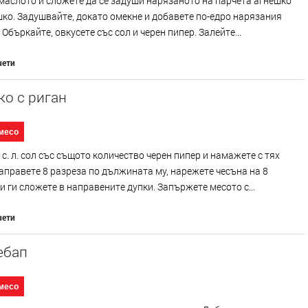
маслото и сложете да се задуши нарязаното на парчета агнешко
ко. Задушвайте, докато омекне и добавете по-едро нарязания
 Объркайте, овкусете със сол и черен пипер. Залейте...
чети
о с риган
месо
 с. л. сол със същото количество черен пипер и намажете с тях
аправете 8 разреза по дължината му, нарежете чесъна на 8
и ги сложете в направените дупки. Запържете месото с...
чети
ебап
месо