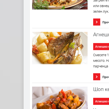
Загрейте 
или овнеш
зелен лук.
Про
Агнешк
Агнешко 
Смесете 1
месото. Н
парченца 
Про
Шоп к
Агнешко 