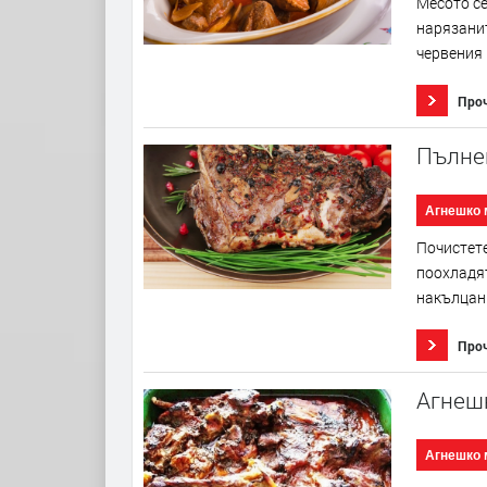
Месото се
нарязанит
червения 
Про
Пълне
Агнешко 
Почистете
поохладят
накълцани
Про
Агнешк
Агнешко 