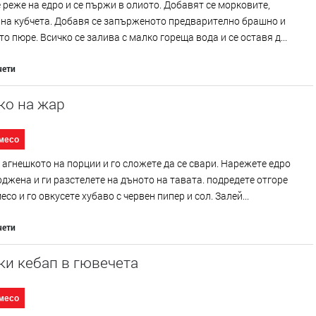
 реже на едро и се пържи в олиото. Добавят се морковите,
на кубчета. Добавя се запърженото предварително брашно и
о пюре. Всичко се залива с малко гореща вода и се оставя д...
чети
ко на жар
месо
агнешкото на порции и го сложете да се свари. Нарежете едро
джена и ги разстелете на дъното на тавата. подредете отгоре
есо и го овкусете хубаво с червен пипер и сол. Залей...
чети
ки кебап в гювечета
месо