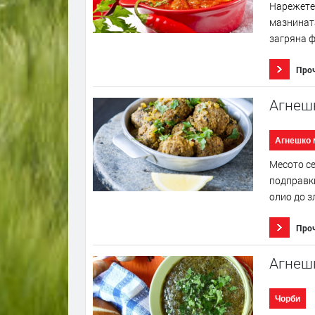
Нарежете 
мазнината
загряна ф
Про
Агнеш
Агнешко 
Месото се
подправки
олио до з
Про
Агнеш
Чорби