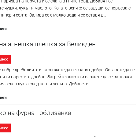
 нарязва на парчета и се слага в глинен съд. Добавят се
е чушки, лукът и маслото. Когато всичко се задуши, се поръсва с
пипер и солта. Залива се с малко вода и се оставя д...
чети
на агнешка плешка за Великден
месо
 добре дреболиите и ги сложете да се сварят добре. Оставете да се
 и ги нарежете дребно. Загрейте олиото и сложете да се запържи
я зелен лук, а след него и чесъна. Добавете...
чети
о на фурна - облизанка
месо