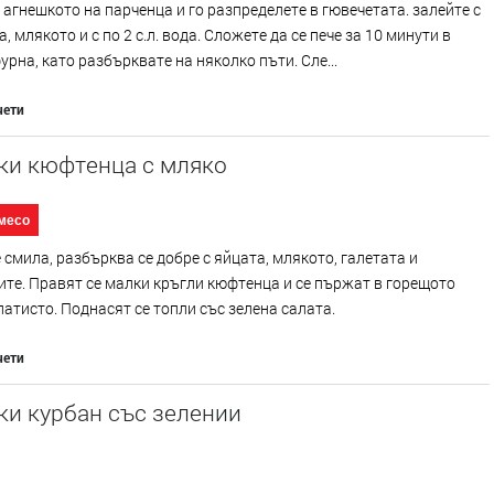
агнешкото на парченца и го разпределете в гювечетата. залейте с
, млякото и с по 2 с.л. вода. Сложете да се пече за 10 минути в
урна, като разбърквате на няколко пъти. Сле...
чети
ки кюфтенца с мляко
месо
 смила, разбърква се добре с яйцата, млякото, галетата и
те. Правят се малки кръгли кюфтенца и се пържат в горещото
латисто. Поднасят се топли със зелена салата.
чети
ки курбан със зелении