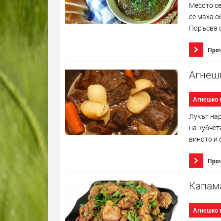
Месото се
се маха о
Поръсва с
Про
Агнеш
Агнешко 
Лукът нар
на кубчет
виното и 
Про
Капама
Агнешко 