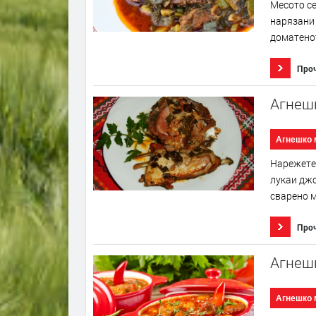
Месото се
нарязани 
доматенот
Про
Агнеш
Агнешко 
Нарежете 
лукаи джо
сварено м
Про
Агнеш
Агнешко 