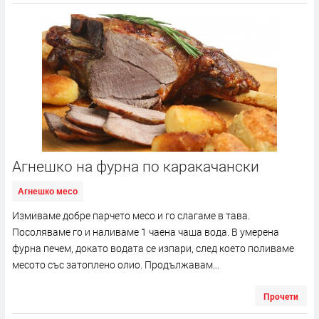
Агнешко на фурна по каракачански
Агнешко месо
Измиваме добре парчето месо и го слагаме в тава.
Посоляваме го и наливаме 1 чаена чаша вода. В умерена
фурна печем, докато водата се изпари, след което поливаме
месото със затоплено олио. Продължавам...
Прочети