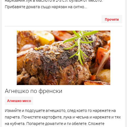
нарязания лук в маслото и 2-3 с.л. бульон от месото.
Прибавяте домата също нарязан на ситно...
Прочети
Агнешко по френски
Агнешко месо
Измийте и подсушете агнешкото, след което го нарежете на
парчета. Почистете карто­фите, лука и чесъна и нарежете и тях
на кубчета. Попарете доматите и ги обелете. Сложете