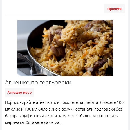
Прочети
Агнешко по гергьовски
Агнешко месо
Порционирайте агнешкото и посолете парчетата. Смесете 100
мл олио и 100 мл бяло вино с всички останали подправки без
бахара и дафиновия лист и намажете обилно месото с тази
марината. Оставете да се ма...