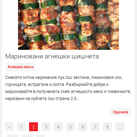
Мариновани агнешки шишчета
Агнешко месо
Смесете ситна нарязания лук със зехтина, лимоновия сок,
горчицата, естрагона и солта. Разбъркайте добре и
мариновайте в получената смес агнешкото месо и тиквичките,
нарязани на кубчета със страна 2.5...
Прочети
«
1
2
3
4
5
6
7
8
...