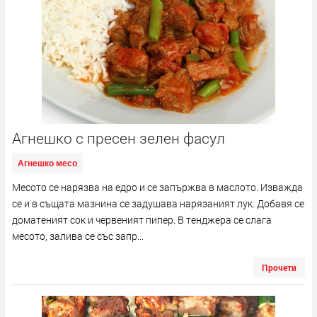
Агнешко с пресен зелен фасул
Агнешко месо
Месото се нарязва на едро и се запържва в маслото. Изважда
се и в същата мазнина се задушава нарязаният лук. Добавя се
доматеният сок и червеният пипер. В тенджера се слага
месото, залива се със запр...
Прочети