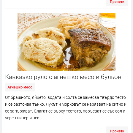
Прочети
Кавказко руло с агнешко месо и бульон
Агнешко месо
От брашното, яйцето, водата и солта се замесва твърдо тесто
и се разточва тънко. Лукът и морковът се нарязват на ситно и
се запържват. Слагат се върху тестото, поръсват се със сол и
черен пипер и вси...
Прочети