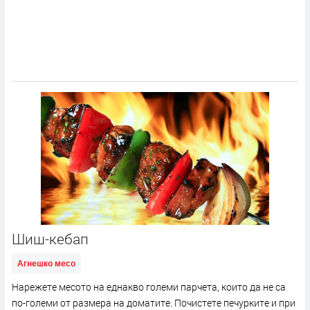
Шиш-кебап
Агнешко месо
Нарежете месото на еднакво големи парчета, които да не са
по-големи от размера на доматите. Почистете печурките и при