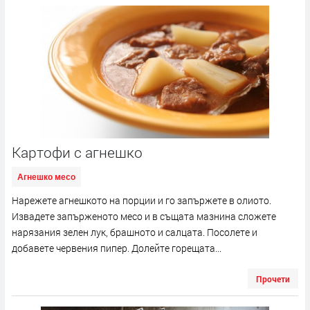
Картофи с агнешко
Агнешко месо
Нарежете агнешкото на порции и го запържете в олиото.
Извадете запърженото месо и в същата мазнина сложете
нарязания зелен лук, брашното и салцата. Посолете и
добавете червения пипер. Долейте горещата...
Прочети