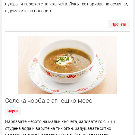
нужда ги нарежете на кръгчета. Лукът се нарязва на осминки,
а доматите на половин...
Прочети
Селска чорба с агнешко месо
Чорби
Нарязвате месото на малки късчета, заливате го с 6 ч.ч.
студена вода и варите на тих огън. Задушавате ситно