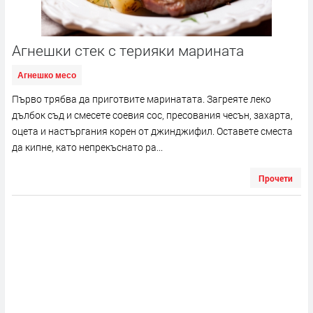
Агнешки стек с терияки марината
Агнешко месо
Първо трябва да приготвите маринатата. Загреяте леко
дълбок съд и смесете соевия сос, пресования чесън, захарта,
оцета и настъргания корен от джинджифил. Оставете сместа
да кипне, като непрекъснато ра...
Прочети