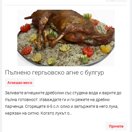
Пълнено гергьовско агне с булгур
Агнешко месо
Заливате агнешките дреболии със студена вода и варите до
пълна готовност. Изваждате ги и ги режете на дребни
парченца. Сгорещете 4-5 с.л. олио и запържете в него лука,
нарязан на ситно. Когато лукът о...
Прочети