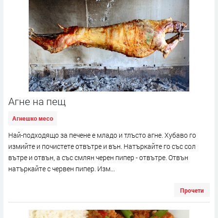
Агне на пещ
Агнешко месо
Най-подходящо за печене е младо и тлъсто агне. Хубаво го
измийте и почистете отвътре и вън. Натъркайте го със сол
вътре и отвън, а със смлян черен пипер - отвътре. Отвън
натъркайте с червен пипер. Изм...
Прочети