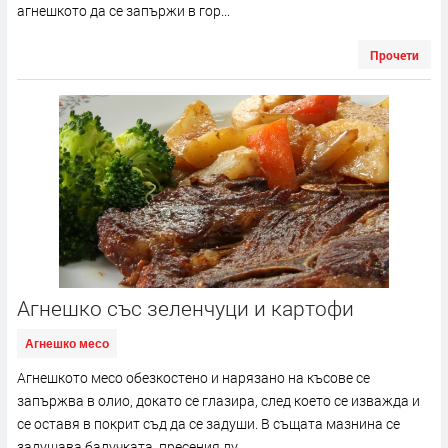
агнешкото да се запържи в гор...
Прочети
Агнешко със зеленчуци и картофи
Агнешко месо
Агнешкото месо обезкостено и нарязано на късове се
запържва в олио, докато се глазира, след което се изважда и
се оставя в покрит съд да се задуши. В същата мазнина се
задушава балучката, пресения лу...