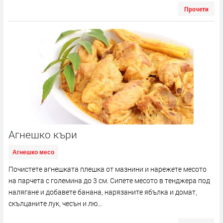
Прочети
Агнешко къри
Агнешко месо
Почистете агнешката плешка от мазнини и нарежете месото
на парчета с големина до 3 см. Сипете месото в тенджера под
налягане и добавете банана, нарязаните ябълка и домат,
скълцаните лук, чесън и лю...