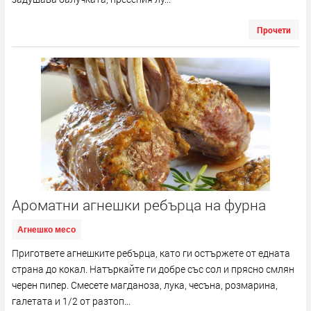
Прочети
Ароматни агнешки ребърца на фурна
Агнешко месо
Пригответе агнешките ребърца, като ги остържете от едната
страна до кокал. Натъркайте ги добре със сол и прясно смлян
черен пипер. Смесете магданоза, лука, чесъна, розмарина,
галетата и 1/2 от разтоп...