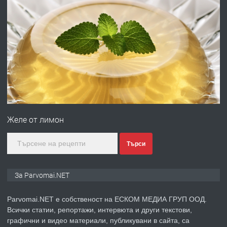
ПРЕДЛАГА
Работа за общи работници
преди 1 година
ПРЕДЛАГА
Първи поход "По стъпките на Ангел
Войвода"
Желе от лимон
преди 1 година
Търси
ПРЕДЛАГА
Монтажник на малки детайли за
медицинската индустрия
За Parvomai.NET
преди 1 година
Parvomai.NET е собственост на ЕСКОМ МЕДИА ГРУП ООД.
Всички статии, репортажи, интервюта и други текстови,
ПРЕДЛАГА
Уроци по Математика
графични и видео материали, публикувани в сайта, са