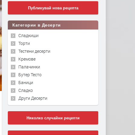
Публикувай нова рецепта
Категории в Десерти
Сладкиши
Торти
Тестени десерти
Кремове
Палачинки
Бутер Тесто
Баници
Сладко
Други Десерти
Няколко случайни рецепти