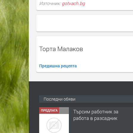
Източник:
gotvach.bg
Торта Малаков
Предишна рецепта
Последни обяви
ПРЕДЛАГА
Търсим работник за
работа в разсадник