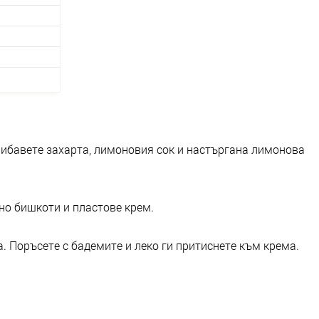
рибавете захарта, лимоновия сок и настъргана лимонова
но бишкоти и пластове крем.
а. Поръсете с бадемите и леко ги притиснете към крема.