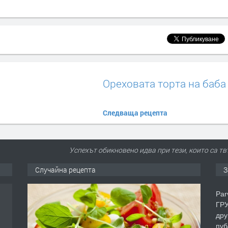
Ореховата торта на баба
Следваща рецепта
Успехът обикновено идва при тези, които са твъ
Случайна рецепта
З
Par
ГРУ
дру
пуб