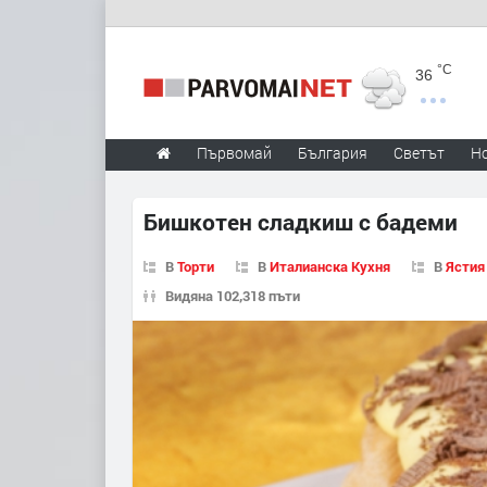
°C
36
Първомай
България
Светът
Н
Бишкотен сладкиш с бадеми
В
Торти
В
Италианска Кухня
В
Ястия
Видяна 102,318 пъти