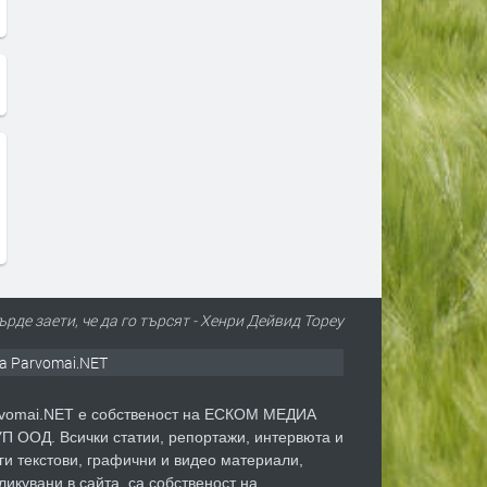
рде заети, че да го търсят - Хенри Дейвид Тореу
а Parvomai.NET
vomai.NET е собственост на ЕСКОМ МЕДИА
П ООД. Всички статии, репортажи, интервюта и
ги текстови, графични и видео материали,
ликувани в сайта, са собственост на