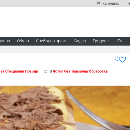
Календар
овини
Обяви
Свободно време
Видео
Градове
eTV
0
 за Специални Поводи
В
Ястия без Термична Обработка