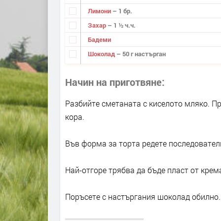
Лимони
– 1 бр.
Захар
– 1 ½ ч.ч.
Бадеми
Шоколад
– 50 г настърган
Начин на приготвяне
Разбийте сметаната с киселото мляко. П
кора.
Във форма за торта редете последовател
Най-отгоре трябва да бъде пласт от крем
Поръсете с настъргания шоколад обилно.