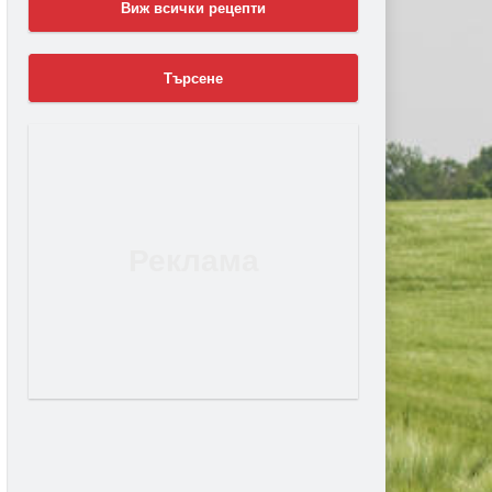
Виж всички рецепти
Търсене