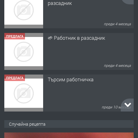
разсадник
преди 4 месеца
ПРЕДЛАГА
🌱 Работник в разсадник
преди 4 месеца
ПРЕДЛАГА
Търсим работничка
преди 10 месеца
ПРЕДЛАГА
Продава употребявани чисти и
Случайна рецепта
запазени матраци за спални.