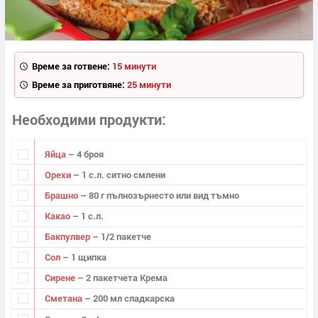
Време за готвене:
15 минути
Време за приготвяне:
25 минути
Необходими продукти
Яйца
– 4 броя
Орехи
– 1 с.л. ситно смлени
Брашно
– 80 г пълнозърнесто или вид тъмно
Какао
– 1 с.л.
Бакпулвер
– 1/2 пакетче
Сол
– 1 щипка
Сирене
– 2 пакетчета Крема
Сметана
– 200 мл сладкарска