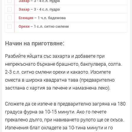
Захар
– 3 - 4 с.л. пудра
Захар
– 3 - 4 с.л. пудра
Есенция
– 1 ч.л. бадемова
Орехи
– 1 с.л. ситно смлени
Начин на приготвяне
Разбийте яйцата със захарта и добавете при
непрекъснато бъркане брашното, бакпулвера, солта.
2-3 с.л. ситно смлени орехи и какаото. Изсипете
сместа в широка квадратна тава (предварително
застлана с хартия за печене и намазнена леко).
Сложете да се изпече в предварително загряна на 180
градуса фурна за 10-15 минути. Ако го печете
прекалено дълго, при навиването рулото ще се скъса.
Изпечения блат охладете за 10-тина минути и го