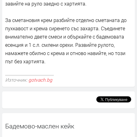
завийте на руло заедно с хартията.
За сметановия крем разбийте отделно сметаната до
пухкавост и крема сиренето със захарта. Съединете
внимателно двете смеси и объркайте с бадемовата
есенция и 1 с.л. смлени орехи. Развийте рулото,
намажете обилно с крема и отново навийте, но този
път без хартията.
Източник:
gotvach.bg
Бадемово-маслен кейк