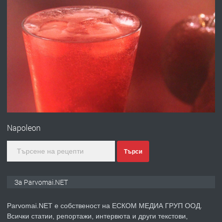
преди 1 година
ПРЕДЛАГА
Работа за общи работници
преди 1 година
ПРЕДЛАГА
Първи поход "По стъпките на Ангел
Войвода"
Napoleon
преди 1 година
Търси
ПРЕДЛАГА
Монтажник на малки детайли за
За Parvomai.NET
медицинската индустрия
Parvomai.NET е собственост на ЕСКОМ МЕДИА ГРУП ООД.
Всички статии, репортажи, интервюта и други текстови,
преди 1 година