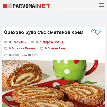
Орехово руло със сметанов крем
0
В
Сладкиши
В
Българска Кухня
В
Ястия за Печене
В
Солени Рула
Видяна 122,210 пъти