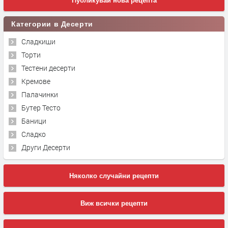
Публикувай нова рецепта
Категории в Десерти
Сладкиши
Торти
Тестени десерти
Кремове
Палачинки
Бутер Тесто
Баници
Сладко
Други Десерти
Няколко случайни рецепти
Виж всички рецепти