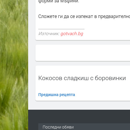
форми за мъфини.
Сложете ги да се изпекат в предварителн
Източник:
gotvach.bg
Кокосов сладкиш с боровинки
Предишна рецепта
Последни обяви