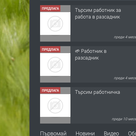
ПРЕДЛАГА
Търсим работник за
работа в разсадник
преди 4 мес
ПРЕДЛАГА
🌱 Работник в
разсадник
преди 4 мес
ПРЕДЛАГА
Търсим работничка
преди 10 мес
ПРЕДЛАГА
Продава употребявани
Първомай
Новини
Видео
Об