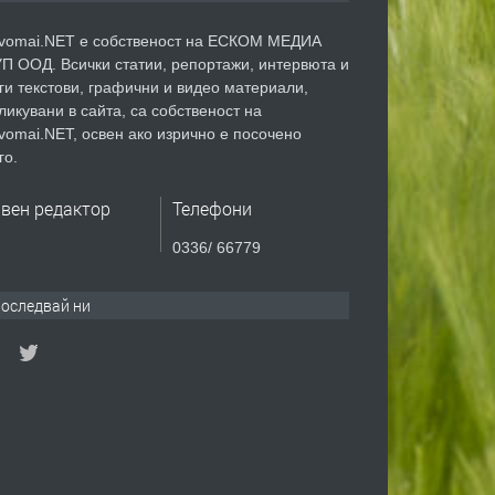
vomai.NET е собственост на ЕСКОМ МЕДИА
П ООД. Всички статии, репортажи, интервюта и
ги текстови, графични и видео материали,
ликувани в сайта, са собственост на
vomai.NET, освен ако изрично е посочено
го.
авен редактор
Телефони
0336/ 66779
оследвай ни