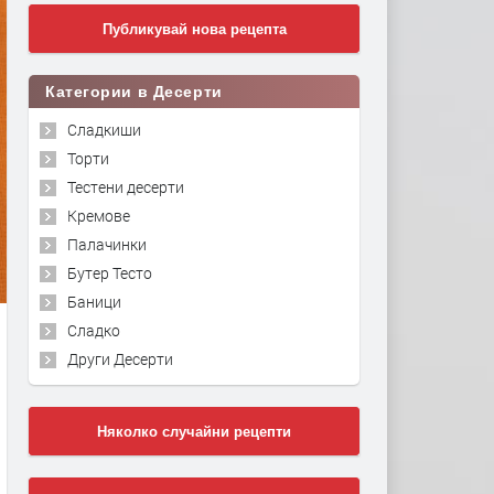
Публикувай нова рецепта
Категории в Десерти
Сладкиши
Торти
Тестени десерти
Кремове
Палачинки
Бутер Тесто
Баници
Сладко
Други Десерти
Няколко случайни рецепти