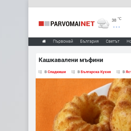
°C
38
Първомай
България
Светът
Н
Кашкавалени мъфини
В
Сладкиши
В
Българска Кухня
В
Яс