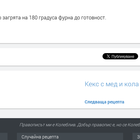
о загрята на 180 градуса фурна до готовност.
Кекс с мед и кола
Следваща рецепта
Правописът ми е Колеблив. Добър правопис е, но се Колеба
Случайна рецепта
З