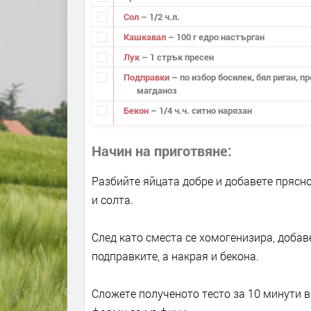
Сол
– 1/2 ч.л.
Кашкавал
– 100 г едро настърган
Лук
– 1 стрък пресен
Подправки
– по избор босилек, бял риган, п
магданоз
Бекон
– 1/4 ч.ч. ситно нарязан
Начин на приготвяне
Разбийте яйцата добре и добавете прясн
и солта.
След като сместа се хомогенизира, добав
подправките, а накрая и бекона.
Сложете полученото тесто за 10 минути 