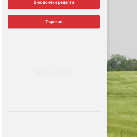
Виж всички рецепти
Търсене