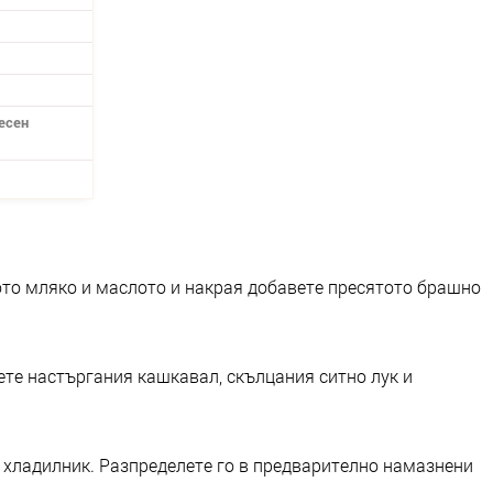
ресен
ото мляко и маслото и накрая добавете пресятото брашно
ете настъргания кашкавал, скълцания ситно лук и
в хладилник. Разпределете го в предварително намазнени