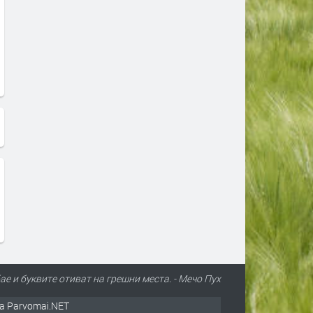
е и буквите отиват на грешни места. - Мечо Пух
а Parvomai.NET