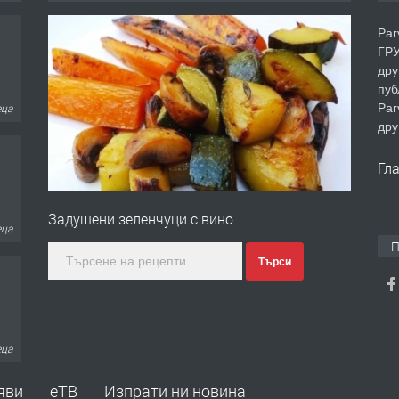
Par
ГРУ
дру
пуб
Par
еца
дру
Гл
Задушени зеленчуци с вино
еца
П
Търси
еца
яви
еТВ
Изпрати ни новина