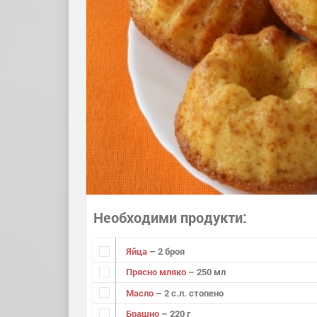
Необходими продукти
Яйца
– 2 броя
Прясно мляко
– 250 мл
Масло
– 2 с.л. стопено
Брашно
– 220 г