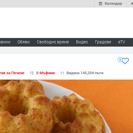
Календар
овини
Обяви
Свободно време
Видео
Градове
eTV
0
тия за Печене
В
Мъфини
Видяна 145,254 пъти