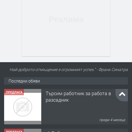
Най-доброто отмъщение е огромният успех." - Франк Синатра
Последни обяви
ПРЕДЛАГА
Търсим работник за работа в
разсадник
преди 4 месеца
ПРЕДЛАГА