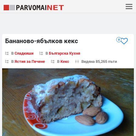
Бананово-ябълков кекс
0
В
Сладкиши
В
Българска Кухня
В
Ястия за Печене
В
Кекс
Видяна 85,265 пъти