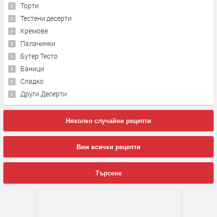
Торти
Тестени десерти
Кремове
Палачинки
Бутер Тесто
Баници
Сладко
Други Десерти
Няколко случайни рецепти
Виж всички рецепти
Търсене