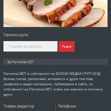
преди 1 година
ПРЕДЛАГА
Първи поход "По стъпките на Ангел
Войвода"
Свинско руло
преди 1 година
Търси
ПРЕДЛАГА
Монтажник на малки детайли за
За Parvomai.NET
медицинската индустрия
Parvomai.NET е собственост на ЕСКОМ МЕДИА ГРУП ООД.
Всички статии, репортажи, интервюта и други текстови,
преди 1 година
графични и видео материали, публикувани в сайта, са
собственост на Parvomai.NET, освен ако изрично е посочено
ПРЕДЛАГА
Уроци по Математика
друго.
Главен редактор
Телефони