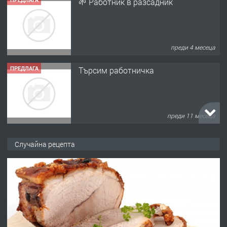
🌱 Работник в разсадник
преди 4 месеца
ПРЕДЛАГА
Търсим работничка
преди 11 месеца
ПРЕДЛАГА
Продава употребявани чисти и
Случайна рецепта
запазени матраци за спални.
преди 1 година
ПРЕДЛАГА
Работа за общи работници