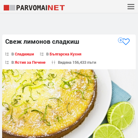
Свеж лимонов сладкиш
0
В
Сладкиши
В
Българска Кухня
В
Ястия за Печене
Видяна 156,433 пъти