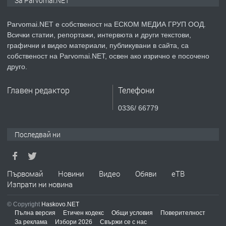
За Parvomai.NET
медицинската индустрия
Parvomai.NET е собственост на ЕСКОМ МЕДИА ГРУП ООД.
Всички статии, репортажи, интервюта и други текстови,
преди 1 година
графични и видео материали, публикувани в сайта, са
собственост на Parvomai.NET, освен ако изрично е посочено
ПРЕДЛАГА
Уроци по Математика
друго.
Главен редактор
Телефони
преди 1 година
0336/ 66779
ПРЕДЛАГА
Продавам апартамент - гр.
Последвай ни
Първомай
преди 1 година
Първомай
Новини
Видео
Обяви
еТВ
Изпрати ни новина
ТЪРСИ
Търсим работник
© Copyright
Haskovo.NET
Пълна версия
Етичен кодекс
Общи условия
Поверителност
За реклама
Избори 2026
Свържи се с нас