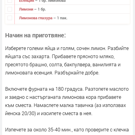
Есенция
– 1 бр. лимонова
Лимони
– 1 бр.
Лимонова глазура
– 1 пак.
Начин на приготвяне
Изберете големи яйца и голям, сочен лимон. Разбийте
яйцата със захарта. Прибавете прясното мляко,
пресятото брашно, солта, бакпулвера, ванилията и
лимоновата есенция. Разбъркайте добре.
Включете фурната на 180 градуса. Разтопете маслото
и заедно с настърганата лимонова кора прибавете
към сместа. Намаслете малка тавичка (аз използвах
йенска 20/30) и изсипете сместа в нея.
Изпечете за около 35-40 мин., като проверите с клечка