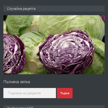
ПРЕДЛАГА
Продава употребявани чисти и
Случайна рецепта
запазени матраци за спални.
преди 1 година
ПРЕДЛАГА
Работа за общи работници
преди 1 година
ПРЕДЛАГА
Първи поход "По стъпките на Ангел
Войвода"
Пълнена зелка
преди 1 година
Търси
ПРЕДЛАГА
Монтажник на малки детайли за