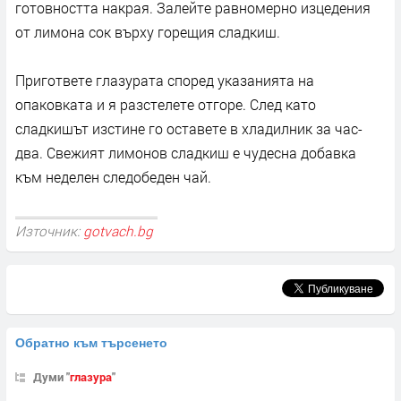
готовността накрая. Залейте равномерно изцедения
от лимона сок върху горещия сладкиш.
Пригответе глазурата според указанията на
опаковката и я разстелете отгоре. След като
сладкишът изстине го оставете в хладилник за час-
два. Свежият лимонов сладкиш е чудесна добавка
към неделен следобеден чай.
Източник:
gotvach.bg
Обратно към търсенето
Думи "
глазура
"