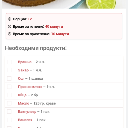
Порции:
12
Време за готвене:
40 минути
Време за приготвяне:
10 минути
Необходими продукти
Брашно
– 2 ч.ч.
Захар
– 1 ч.ч.
Сол
– 1 щипка
Прясно мляко
– 1ч.ч.
Яйца
– 2 бр.
Масло
– 125 гр. краве
Бакпулвер
– 1 пак.
Ванилия
– 1 пак.