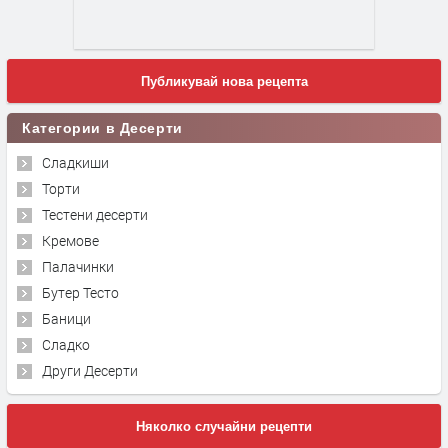
Публикувай нова рецепта
Категории в Десерти
Сладкиши
Торти
Тестени десерти
Кремове
Палачинки
Бутер Тесто
Баници
Сладко
Други Десерти
Няколко случайни рецепти