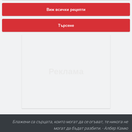
Виж всички рецепти
Търсене
Блажени са сърцата, които могат да се огъват, те никога не
могат да бъдат разбити. - Албер Камю