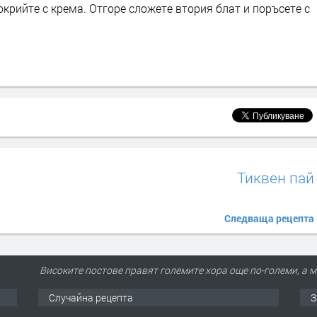
окрийте с крема. Отгоре сложете втория блат и поръсете с
Тиквен пай
Следваща рецепта
Високите постове правят големите хора още по-големи, а м
Случайна рецепта
З