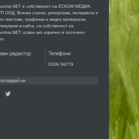
vomai.NET е собственост на ЕСКОМ МЕДИА
П ООД. Всички статии, репортажи, интервюта и
ги текстови, графични и видео материали,
ликувани в сайта, са собственост на
vomai.NET, освен ако изрично е посочено
го.
авен редактор
Телефони
0336/ 66779
оследвай ни