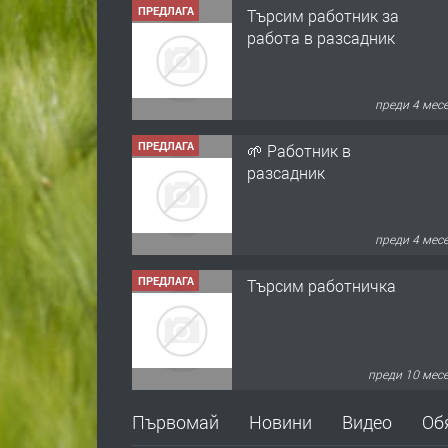
ПРЕДЛАГА
Търсим работник за
работа в разсадник
преди 4 мес
ПРЕДЛАГА
🌱 Работник в
разсадник
преди 4 мес
ПРЕДЛАГА
Търсим работничка
преди 10 мес
ПРЕДЛАГА
Продава употребявани
Първомай
Новини
Видео
Об
чисти и запазени