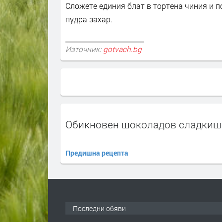
Сложете единия блат в тортена чиния и п
пудра захар.
Източник:
gotvach.bg
Обикновен шоколадов сладкиш
Предишна рецепта
Последни обяви