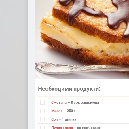
Необходими продукти
Сметана
– 8 с.л. заквасена
Масло
– 250 г
Сол
– 1 щипка
Пудра захар
– за поръсване