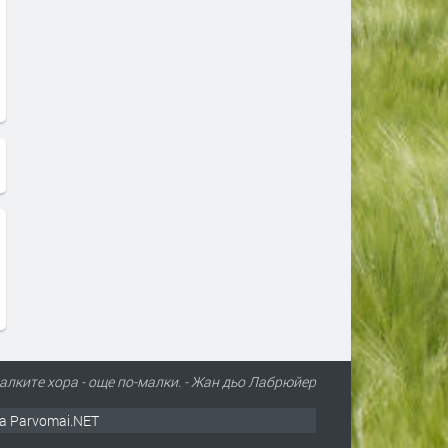
алките хора - още по-малки. - Жан дьо Лабрюйер
а Parvomai.NET