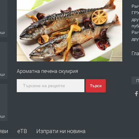
Par
ГРУ
дру
пуб
Par
еца
дру
Гл
Ароматна печена скумрия
еца
П
Търси
еца
яви
еТВ
Изпрати ни новина