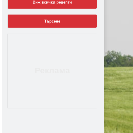
Виж всички рецепти
Търсене