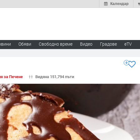
Календар
овини
Обяви
Свободно време
Видео
Градове
eTV
0
я за Печене
Видяна 151,794 пъти