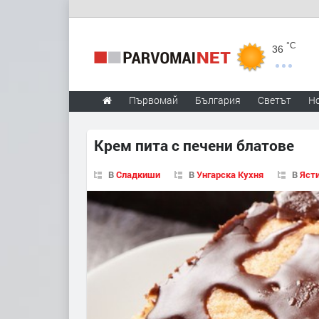
°C
36
Първомай
България
Светът
Н
Крем пита с печени блатове
В
Сладкиши
В
Унгарска Кухня
В
Ясти