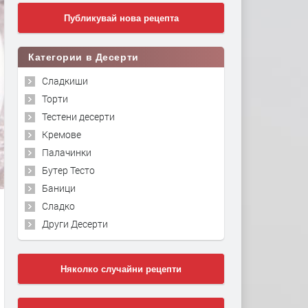
Публикувай нова рецепта
Категории в Десерти
Сладкиши
Торти
Тестени десерти
Кремове
Палачинки
Бутер Тесто
Баници
Сладко
Други Десерти
Няколко случайни рецепти