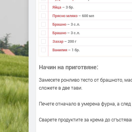
Яйца
– 3 бр.
Прясно мляко
– 600 мл
Брашно
– 3 с.л.
Брашно
– 3 с.л.
Захар
– 200 г
Ванилия
– 1 бр.
Начин на приготвяне
Замесете ронливо тесто от брашното, масл
сложете в две тави.
Печете отначало в умерена фурна, а след 
Сварете продуктите за крема до сгъстяван