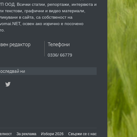
П ООД. Всички статии, репортажи, интервюта и
ги текстови, графични и видео материали,
ликувани в сайта, са собственост на
vomai.NET, освен ако изрично е посочено
го.
авен редактор
Телефони
0336/ 66779
оследвай ни
елност
За реклама
Избори 2026
Свържи се с нас