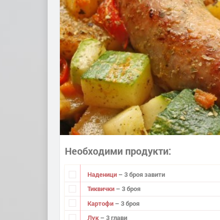
Необходими продукти
Наденици
– 3 броя завити
Тиквички
– 3 броя
Картофи
– 3 броя
Лук
– 3 глави