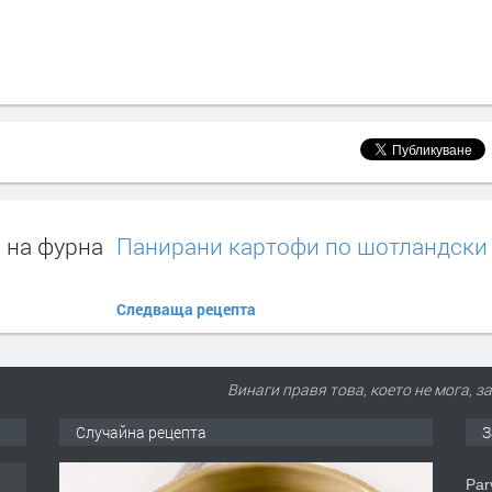
 на фурна
Панирани картофи по шотландски
Следваща рецепта
Винаги правя това, което не мога, за
Случайна рецепта
З
еца
Par