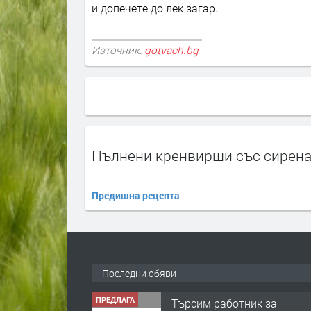
и допечете до лек загар.
Източник:
gotvach.bg
Пълнени кренвирши със сирена
Предишна рецепта
ПРЕДЛАГА
Търсим работник за
работа в разсадник
Последни обяви
преди 4 мес
ПРЕДЛАГА
🌱 Работник в