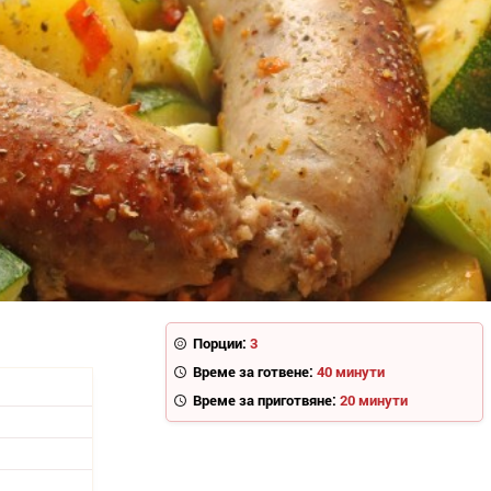
Порции:
3
Време за готвене:
40 минути
Време за приготвяне:
20 минути