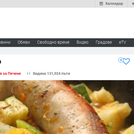
Календар
овини
Обяви
Свободно време
Видео
Градове
eTV
а
0
я за Печене
Видяна 131,924 пъти