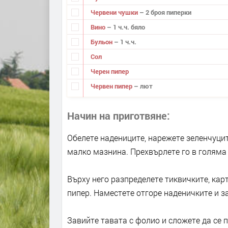
Червени чушки
– 2 броя пиперки
Вино
– 1 ч.ч. бяло
Бульон
– 1 ч.ч.
Сол
Черен пипер
Червен пипер
– лют
Начин на приготвяне
Обелете надениците, нарежете зеленчуцит
малко мазнина. Прехвърлете го в голяма 
Върху него разпределете тиквичките, карт
пипер. Наместете отгоре наденичките и за
Завийте тавата с фолио и сложете да се 