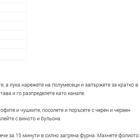
е, а лука нарежете на полумесеци и запържете за кратко в
тава и го разпределете като канапе.
офите и чушките, посолете и поръсете с черен и червен
лейте с виното и бульона.
пече за 15 минути в силно загряна фурна. Махнете фолиото