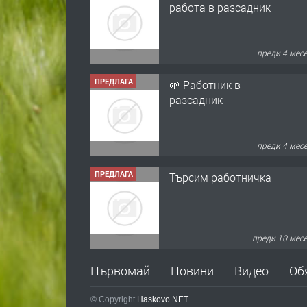
разсадник
преди 4 мес
ПРЕДЛАГА
Търсим работничка
преди 10 мес
ПРЕДЛАГА
Продава употребявани
чисти и запазени
матраци за спални.
преди 1 год
Първомай
Новини
Видео
Об
ПРЕДЛАГА
Работа за общи
работници
© Copyright
Haskovo.NET