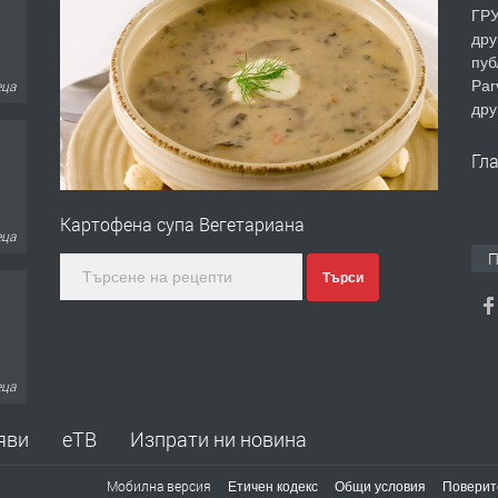
ГРУ
дру
пуб
Par
еца
дру
Гл
Картофена супа Вегетариана
еца
П
Търси
ина
яви
еТВ
Изпрати ни новина
Мобилна версия
Етичен кодекс
Общи условия
Поверит