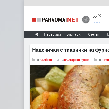
°C
22
Първомай
България
Светът
Н
Наденички с тиквички на фурн
В
Колбаси
В
Българска Кухня
В
Ясти