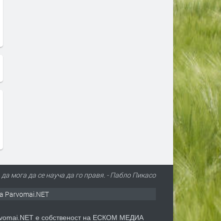
 да мога да се науча да го правя. - Пабло Пикасо
а Parvomai.NET
vomai.NET е собственост на ЕСКОМ МЕДИА