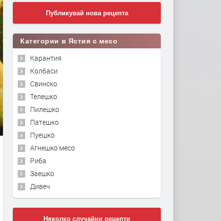
Публикувай нова рецепта
Категории в Ястия с месо
Карантия
Колбаси
Свинско
Телешко
Пилешко
Патешко
Пуешко
Агнешко месо
Риба
Заешко
Дивеч
Няколко случайни рецепти