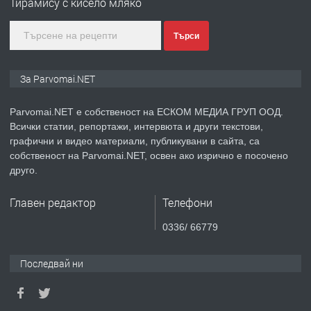
Тирамису с кисело мляко
преди 1 година
Търси
ПРЕДЛАГА
Уроци по Математика
За Parvomai.NET
Parvomai.NET е собственост на ЕСКОМ МЕДИА ГРУП ООД.
Всички статии, репортажи, интервюта и други текстови,
преди 1 година
графични и видео материали, публикувани в сайта, са
собственост на Parvomai.NET, освен ако изрично е посочено
ПРЕДЛАГА
Продавам апартамент - гр.
друго.
Първомай
Главен редактор
Телефони
преди 1 година
0336/ 66779
ТЪРСИ
Търсим работник
Последвай ни