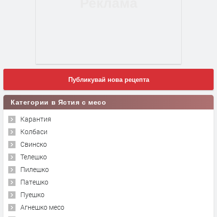
Публикувай нова рецепта
Категории в Ястия с месо
Карантия
Колбаси
Свинско
Телешко
Пилешко
Патешко
Пуешко
Агнешко месо