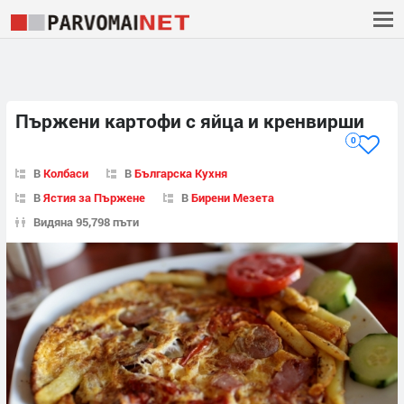
Пържени картофи с яйца и кренвирши
0
В
Колбаси
В
Българска Кухня
В
Ястия за Пържене
В
Бирени Мезета
Видяна 95,798 пъти