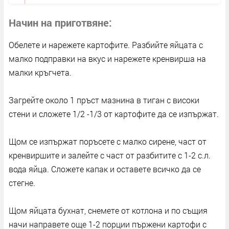
Начин на приготвяне
Обелете и нарежете картофите. Разбийте яйцата с
малко подправки на вкус и нарежете кренвирша на
малки кръгчета.
Загрейте около 1 пръст мазнина в тиган с високи
стени и сложете 1/2 -1/3 от картофите да се изпържат.
Щом се изпържат поръсете с малко сирене, част от
кренвиршите и залейте с част от разбитите с 1-2 с.л.
вода яйца. Сложете капак и оставете всичко да се
стегне.
Щом яйцата бухнат, снемете от котлона и по същия
начи направете още 1-2 порции пържени картофи с