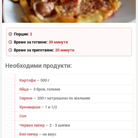
Порции:
2
Време за готвене:
30 минути
Време за приготвяне:
20 минути
Необходими продукти
Картофи
– 500 г
Яйца
– 3 броя, големи
Сирене
– 200 г натрошено по желание
Кренвирши
– 1 и 1/2
Сол
Червен пипер
– 2 - 3 шипки
Бял пипер
– на вкус