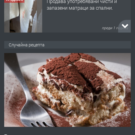
Продава употребявани чисти и
запазени матраци за спални.
преди 1 година
ПРЕДЛАГА
Работа за общи работници
Случайна рецепта
преди 1 година
ПРЕДЛАГА
Първи поход "По стъпките на Ангел
Войвода"
преди 1 година
ПРЕДЛАГА
Монтажник на малки детайли за
медицинската индустрия