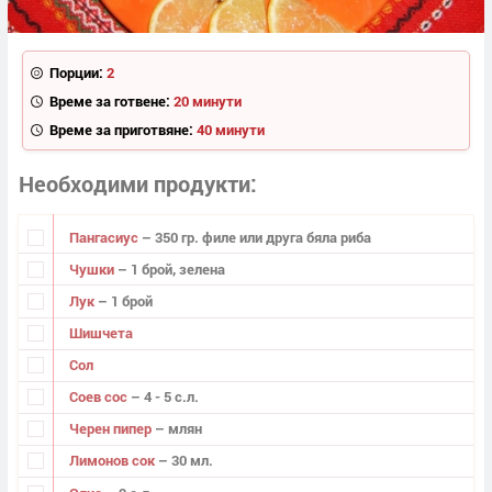
Порции:
2
Време за готвене:
20 минути
Време за приготвяне:
40 минути
Необходими продукти
Пангасиус
– 350 гр. филе или друга бяла риба
Чушки
– 1 брой, зелена
Лук
– 1 брой
Шишчета
Сол
Соев сос
– 4 - 5 с.л.
Черен пипер
– млян
Лимонов сок
– 30 мл.