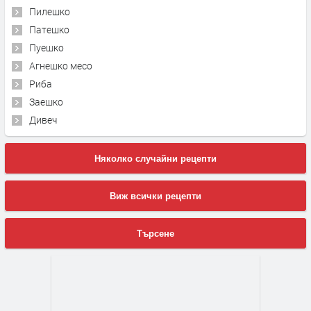
Пилешко
Патешко
Пуешко
Агнешко месо
Риба
Заешко
Дивеч
Няколко случайни рецепти
Виж всички рецепти
Търсене