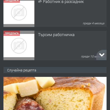
ПРЕДЛАГА
🌱 Работник в разсадник
преди 4 месеца
ПРЕДЛАГА
Търсим работничка
преди 10 месеца
ПРЕДЛАГА
Продава употребявани чисти и
Случайна рецепта
запазени матраци за спални.
преди 1 година
ПРЕДЛАГА
Работа за общи работници