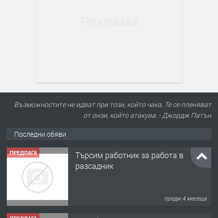
Възможностите не идват при този, който чака. Те се пленяват
от онзи, който атакува. - Джордж Патън
Последни обяви
ПРЕДЛАГА
Търсим работник за работа в
разсадник
преди 4 месеца