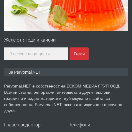
преди 1 година
ПРЕДЛАГА
Първи поход "По стъпките на Ангел
Войвода"
Желе от ягоди и кайсии
преди 1 година
Търси
ПРЕДЛАГА
Монтажник на малки детайли за
За Parvomai.NET
медицинската индустрия
Parvomai.NET е собственост на ЕСКОМ МЕДИА ГРУП ООД.
Всички статии, репортажи, интервюта и други текстови,
преди 1 година
графични и видео материали, публикувани в сайта, са
собственост на Parvomai.NET, освен ако изрично е посочено
ПРЕДЛАГА
Уроци по Математика
друго.
Главен редактор
Телефони