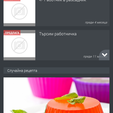
преди 4 месеца
ПРЕДЛАГА
Търсим работничка
преди 11 месеца
ПРЕДЛАГА
Продава употребявани чисти и
Случайна рецепта
запазени матраци за спални.
преди 1 година
ПРЕДЛАГА
Работа за общи работници