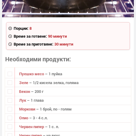
Порции:
8
Време за готвене:
90 минути
Време за приготвяне:
30 минути
Необходими продукти
Пуешко месо
– 1 пуйка
Зеле
– 1/2 кисела зелка, голяма
Бекон
– 200 г
Лук
– 1 глава
Моркови
– 1 брой, по - голям
Олио
– 3 - 4 с.л.
Червен пипер
– 1 с. л.
Черен пипер
– на вкус