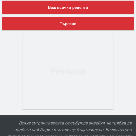
Виж всички рецепти
Търсене
Всяка сутрин газелата се събужда знаейки, че трябва да
надбяга най-бърия лъв или ще бъде изядена. Всяка сутрин