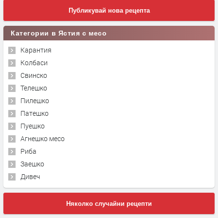
Публикувай нова рецепта
Категории в Ястия с месо
Карантия
Колбаси
Свинско
Телешко
Пилешко
Патешко
Пуешко
Агнешко месо
Риба
Заешко
Дивеч
Няколко случайни рецепти