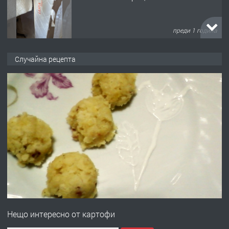
преди 1 година
ПРЕДЛАГА
Работа за общи работници
Случайна рецепта
преди 1 година
ПРЕДЛАГА
Първи поход "По стъпките на Ангел
Войвода"
преди 1 година
ПРЕДЛАГА
Монтажник на малки детайли за
медицинската индустрия
Нещо интересно от картофи