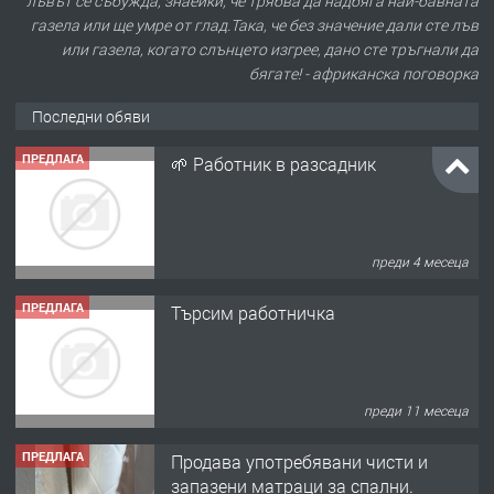
лъвът се събужда, знаейки, че трябва да надбяга най-бавната
газела или ще умре от глад.Така, че без значение дали сте лъв
или газела, когато слънцето изгрее, дано сте тръгнали да
бягате! - африканска поговорка
Последни обяви
ПРЕДЛАГА
🌱 Работник в разсадник
преди 4 месеца
ПРЕДЛАГА
Търсим работничка
преди 11 месеца
ПРЕДЛАГА
Продава употребявани чисти и
запазени матраци за спални.