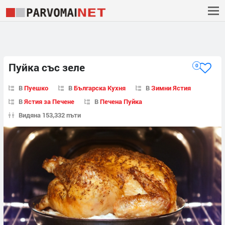
Пуйка със зеле
0
В
Пуешко
В
Българска Кухня
В
Зимни Ястия
В
Ястия за Печене
В
Печена Пуйка
Видяна 153,332 пъти