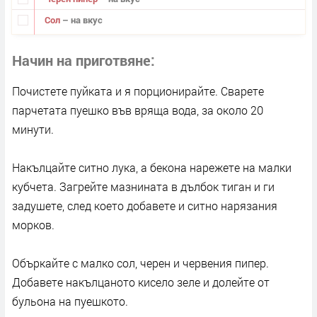
Сол
– на вкус
Начин на приготвяне
Почистете пуйката и я порционирайте. Сварете
парчетата пуешко във вряща вода, за около 20
минути.
Накълцайте ситно лука, а бекона нарежете на малки
кубчета. Загрейте мазнината в дълбок тиган и ги
задушете, след което добавете и ситно нарязания
морков.
Объркайте с малко сол, черен и червения пипер.
Добавете накълцаното кисело зеле и долейте от
бульона на пуешкото.