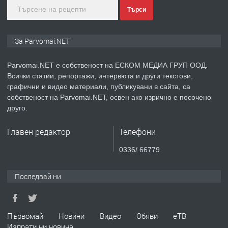
преди 1 година
Търси
ПРЕДЛАГА
Уроци по Математика
За Parvomai.NET
Parvomai.NET е собственост на ЕСКОМ МЕДИА ГРУП ООД.
Всички статии, репортажи, интервюта и други текстови,
преди 1 година
графични и видео материали, публикувани в сайта, са
собственост на Parvomai.NET, освен ако изрично е посочено
ПРЕДЛАГА
Продавам апартамент - гр.
друго.
Първомай
Главен редактор
Телефони
преди 1 година
0336/ 66779
ТЪРСИ
Търсим работник
Последвай ни
преди 1 година
Първомай
Новини
Видео
Обяви
еТВ
Изпрати ни новина