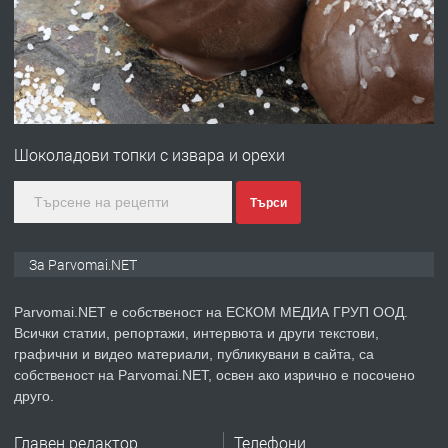
преди 1 година
ПРЕДЛАГА
Първи поход "По стъпките на Ангел
Войвода"
Шоколадови топки с извара и орехи
преди 1 година
Търси
ПРЕДЛАГА
Монтажник на малки детайли за
За Parvomai.NET
медицинската индустрия
Parvomai.NET е собственост на ЕСКОМ МЕДИА ГРУП ООД.
Всички статии, репортажи, интервюта и други текстови,
преди 1 година
графични и видео материали, публикувани в сайта, са
собственост на Parvomai.NET, освен ако изрично е посочено
ПРЕДЛАГА
Уроци по Математика
друго.
Главен редактор
Телефони