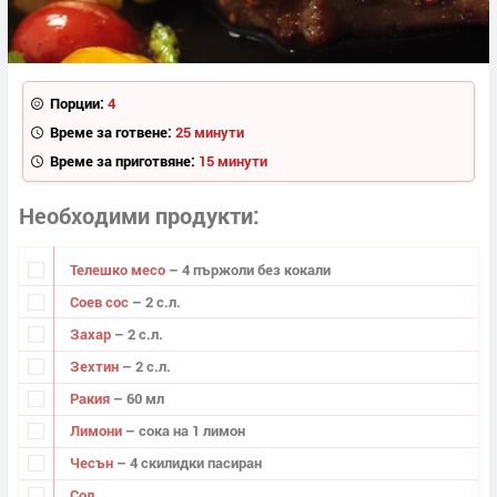
Порции:
4
Време за готвене:
25 минути
Време за приготвяне:
15 минути
Необходими продукти
Телешко месо
– 4 пържоли без кокали
Соев сос
– 2 с.л.
Захар
– 2 с.л.
Зехтин
– 2 с.л.
Ракия
– 60 мл
Лимони
– сока на 1 лимон
Чесън
– 4 скилидки пасиран
Сол