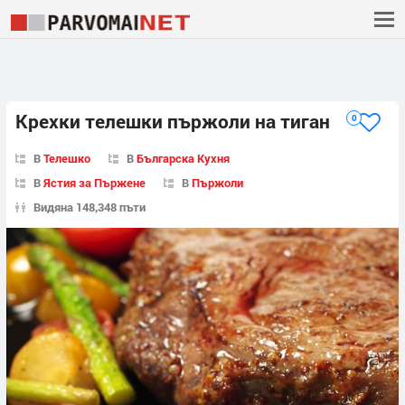
Крехки телешки пържоли на тиган
0
В
Телешко
В
Българска Кухня
В
Ястия за Пържене
В
Пържоли
Видяна 148,348 пъти