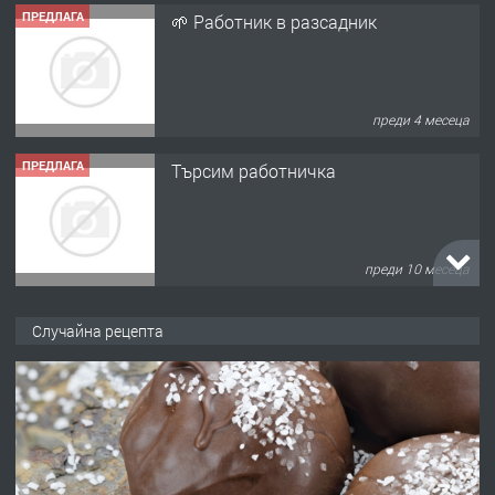
ПРЕДЛАГА
🌱 Работник в разсадник
преди 4 месеца
ПРЕДЛАГА
Търсим работничка
преди 10 месеца
ПРЕДЛАГА
Продава употребявани чисти и
Случайна рецепта
запазени матраци за спални.
преди 1 година
ПРЕДЛАГА
Работа за общи работници