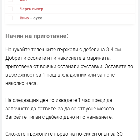
Черен пипер
Вино
– сухо
Начин на приготвяне
Начукайте телешките пържоли с дебелина 3-4 см.
Добре ги осолете и ги накиснете в марината,
приготвена от всички останали съставки. Оставете по
възможност за 1 нощ в хладилник или за поне
няколко часа.
На следващия ден го извадете 1 час преди да
започнете да готвите, за да се отпусне месото.
Загрейте тиган с дебело дъно и го намазнете.
Сложете пържолите първо на по-силен огън за 30