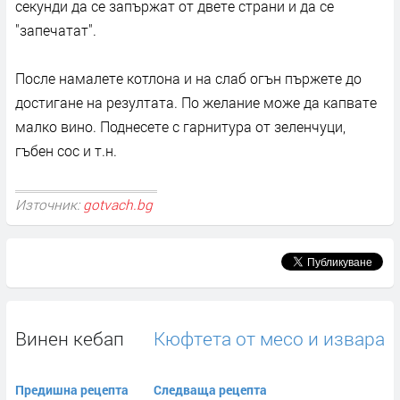
секунди да се запържат от двете страни и да се
"запечатат".
После намалете котлона и на слаб огън пържете до
достигане на резултата. По желание може да капвате
малко вино. Поднесете с гарнитура от зеленчуци,
гъбен сос и т.н.
Източник:
gotvach.bg
Винен кебап
Кюфтета от месо и извара
Предишна рецепта
Следваща рецепта