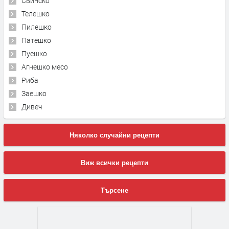
Свинско
Телешко
Пилешко
Патешко
Пуешко
Агнешко месо
Риба
Заешко
Дивеч
Няколко случайни рецепти
Виж всички рецепти
Търсене