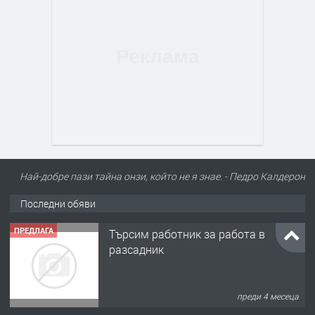
Най-добре пази тайна онзи, който не я знае. - Педро Калдерон
Последни обяви
ПРЕДЛАГА
Търсим работник за работа в
разсадник
преди 4 месеца