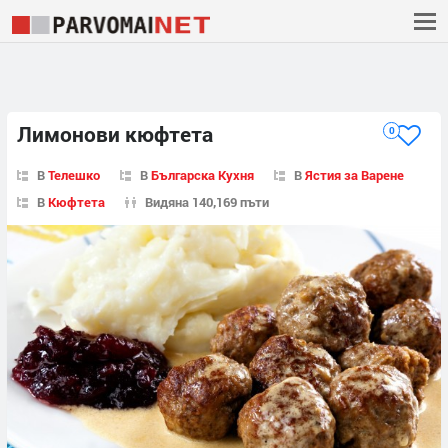
Лимонови кюфтета
0
В
Телешко
В
Българска Кухня
В
Ястия за Варене
В
Кюфтета
Видяна 140,169 пъти