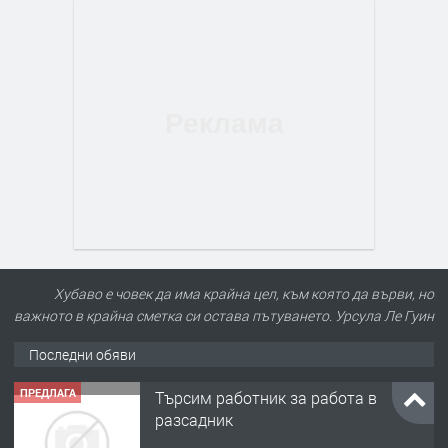
Хубаво е човек да има крайна цел, към която да върви, но
важното в крайна сметка си остава пътуването. Урсула Ле Гуин
Последни обяви
ПРЕДЛАГА
Търсим работник за работа в
разсадник