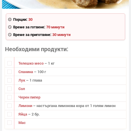
Порции:
30
Време за готвене:
70 минути
Време за приготвяне:
30 минути
Необходими продукти
Телешко месо
– 1 кг
Сланина
– 100 г
Лук
– 1 глава
Сол
Черен пипер
Лимони
– настъргана лимонова кора от 1 голям лимон
Яйца
– 2 бр.
Мас