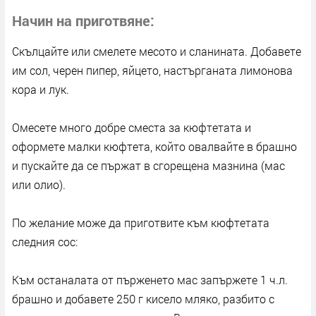
Начин на приготвяне
Скълцайте или смелете месото и сланината. Добавете
им сол, черен пипер, яйцето, настърганата лимонова
кора и лук.
Омесете много добре сместа за кюфтетата и
оформете малки кюфтета, който овалвайте в брашно
и пускайте да се пържат в сгорещена мазнина (мас
или олио).
По желание може да приготвите към кюфтетата
следния сос:
Към останалата от пърженето мас запържете 1 ч.л.
брашно и добавете 250 г кисело мляко, разбито с