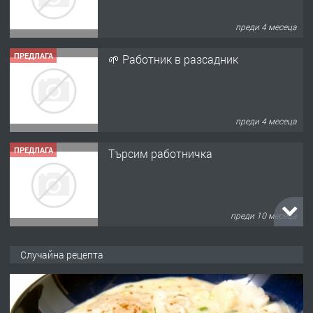
преди 4 месеца
ПРЕДЛАГА
🌱 Работник в разсадник
преди 4 месеца
ПРЕДЛАГА
Търсим работничка
преди 10 месеца
ПРЕДЛАГА
Продава употребявани чисти и
Случайна рецепта
запазени матраци за спални.
преди 1 година