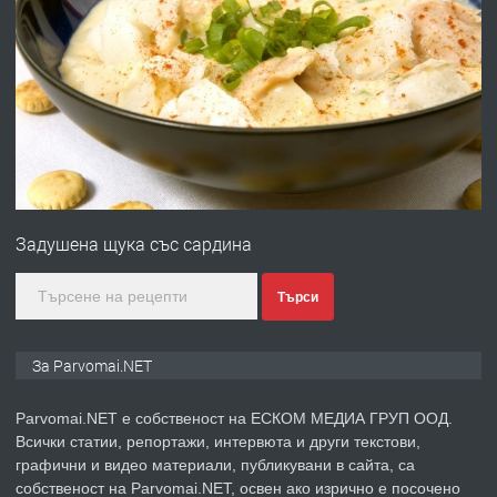
ПРЕДЛАГА
Работа за общи работници
преди 1 година
ПРЕДЛАГА
Първи поход "По стъпките на Ангел
Войвода"
Задушена щука със сардина
преди 1 година
Търси
ПРЕДЛАГА
Монтажник на малки детайли за
За Parvomai.NET
медицинската индустрия
Parvomai.NET е собственост на ЕСКОМ МЕДИА ГРУП ООД.
Всички статии, репортажи, интервюта и други текстови,
преди 1 година
графични и видео материали, публикувани в сайта, са
собственост на Parvomai.NET, освен ако изрично е посочено
ПРЕДЛАГА
Уроци по Математика