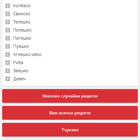
Колбаси
Свинско
Телешко
Пилешко
Патешко
Пуешко
Агнешко месо
Риба
Заешко
Дивеч
Няколко случайни рецепти
Виж всички рецепти
Търсене