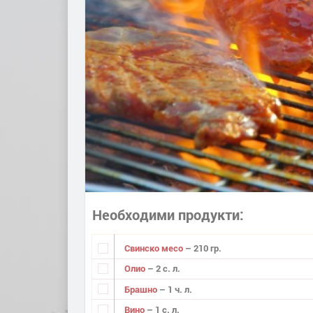
Необходими продукти
Свинско месо
– 210 гр.
Олио
– 2 с. л.
Брашно
– 1 ч. л.
Вино
– 1 с. л.