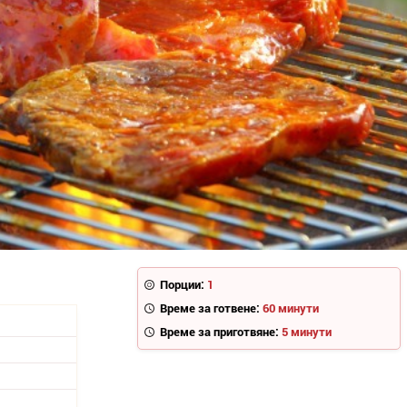
Порции:
1
Време за готвене:
60 минути
Време за приготвяне:
5 минути