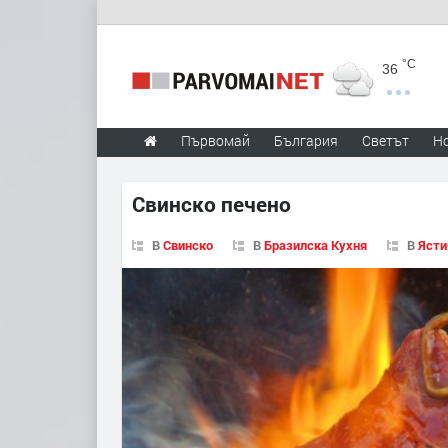
°C
36
Първомай
България
Светът
Н
Свинско печено
В
Свинско
В
Бразилска Кухня
В
Ясти