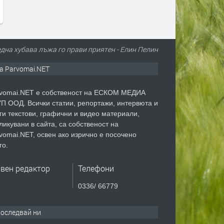
една хубава лъжа го прави приятен - Елин Пелин
а Parvomai.NET
vomai.NET е собственост на ЕСКОМ МЕДИА
П ООД. Всички статии, репортажи, интервюта и
ги текстови, графични и видео материали,
ликувани в сайта, са собственост на
vomai.NET, освен ако изрично е посочено
го.
авен редактор
Телефони
0336/ 66779
оследвай ни