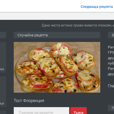
Следваща рецепта
Една чиста истина прави живота спокоен, 
Случайна рецепта
З
Par
ГРУ
дру
пуб
Par
еца
дру
Гл
Тост Флоренция
еца
П
Търси