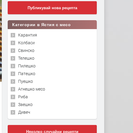
Публикувай нова рецепта
Категории в Ястия с месо
Карантия
Колбаси
Свинско
Телешко
Пилешко
Патешко
Пуешко
Агнешко месо
Риба
Заешко
Дивеч
Няколко случайни рецепти