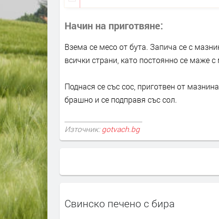
Начин на приготвяне
Взема се месо от бута. Запича се с мазнин
всички страни, като постоянно се маже с
Поднася се със сос, приготвен от мазнина
брашно и се подправя със сол.
Източник:
gotvach.bg
Свинско печено с бира