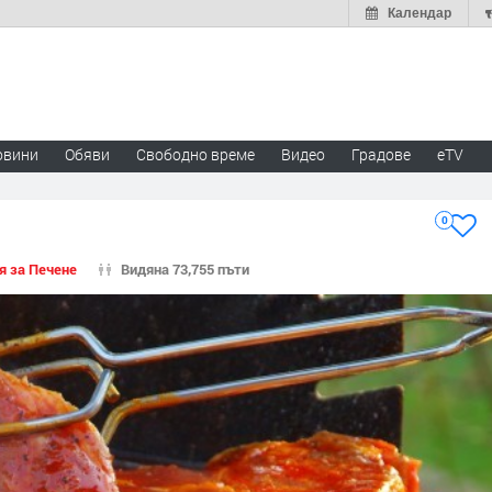
Календар
овини
Обяви
Свободно време
Видео
Градове
eTV
0
я за Печене
Видяна 73,755 пъти