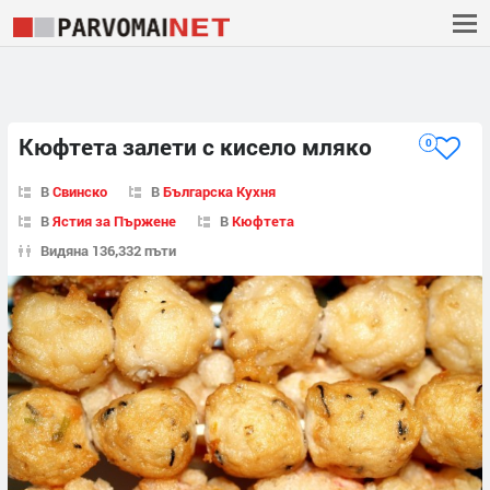
Кюфтета залети с кисело мляко
0
В
Свинско
В
Българска Кухня
В
Ястия за Пържене
В
Кюфтета
Видяна 136,332 пъти