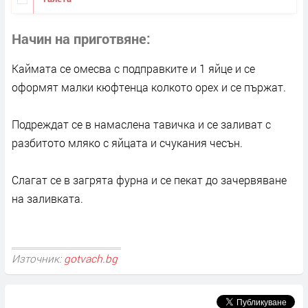
Начин на приготвяне
Каймата се омесва с подправките и 1 яйце и се
оформят малки кюфтенца колкото орех и се пържат.
Подреждат се в намаслена тавичка и се заливат с
разбитото мляко с яйцата и счукания чесън.
Слагат се в загрята фурна и се пекат до зачервяване
на заливката.
Източник:
gotvach.bg