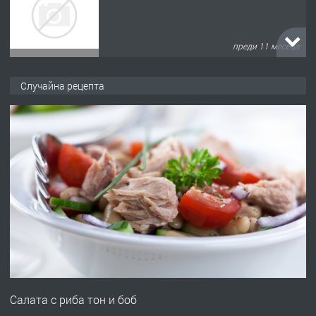
преди 11 месеца
ПРЕДЛАГА
Продава употребявани чисти и
Случайна рецепта
запазени матраци за спални.
преди 1 година
ПРЕДЛАГА
Работа за общи работници
преди 1 година
ПРЕДЛАГА
Първи поход "По стъпките на Ангел
Войвода"
Салата с риба тон и боб