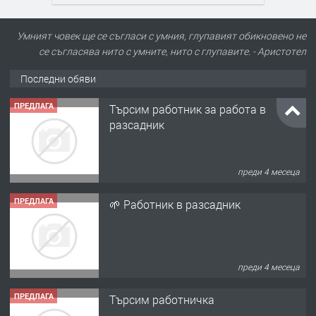
Умният човек ще се съгласи с умния, глупавият обикновено не
се съгласява нито с умните, нито с глупавите. - Аристотел
Последни обяви
ПРЕДЛАГА
Търсим работник за работа в
разсадник
преди 4 месеца
ПРЕДЛАГА
🌱 Работник в разсадник
преди 4 месеца
ПРЕДЛАГА
Търсим работничка