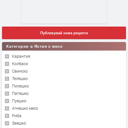
Публикувай нова рецепта
Категории в Ястия с месо
Карантия
Колбаси
Свинско
Телешко
Пилешко
Патешко
Пуешко
Агнешко месо
Риба
Заешко