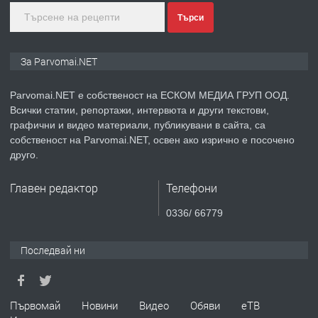
преди 1 година
Търси
ПРЕДЛАГА
Монтажник на малки детайли за
За Parvomai.NET
медицинската индустрия
Parvomai.NET е собственост на ЕСКОМ МЕДИА ГРУП ООД.
Всички статии, репортажи, интервюта и други текстови,
преди 1 година
графични и видео материали, публикувани в сайта, са
собственост на Parvomai.NET, освен ако изрично е посочено
ПРЕДЛАГА
Уроци по Математика
друго.
Главен редактор
Телефони
преди 1 година
0336/ 66779
ПРЕДЛАГА
Продавам апартамент - гр.
Последвай ни
Първомай
преди 1 година
Първомай
Новини
Видео
Обяви
еТВ