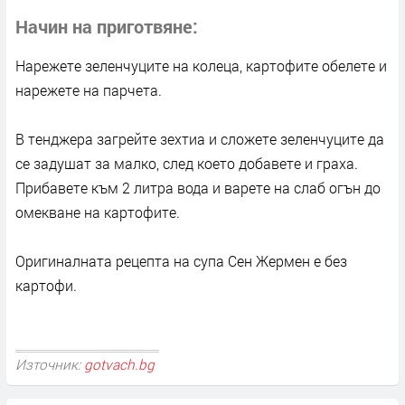
Начин на приготвяне
Нарежете зеленчуците на колеца, картофите обелете и
нарежете на парчета.
В тенджера загрейте зехтиа и сложете зеленчуците да
се задушат за малко, след което добавете и граха.
Прибавете към 2 литра вода и варете на слаб огън до
омекване на картофите.
Оригиналната рецепта на супа Сен Жермен е без
картофи.
Източник:
gotvach.bg