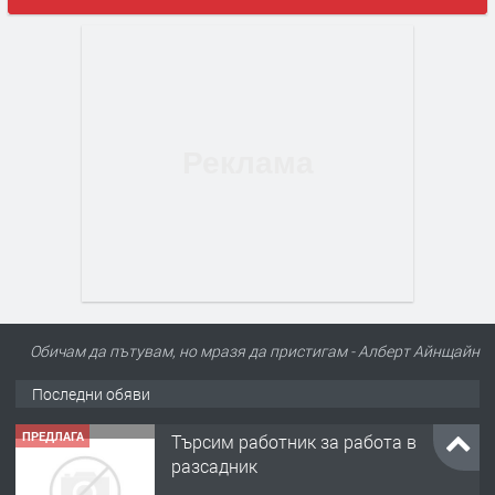
Обичам да пътувам, но мразя да пристигам - Алберт Айнщайн
Последни обяви
ПРЕДЛАГА
Търсим работник за работа в
разсадник