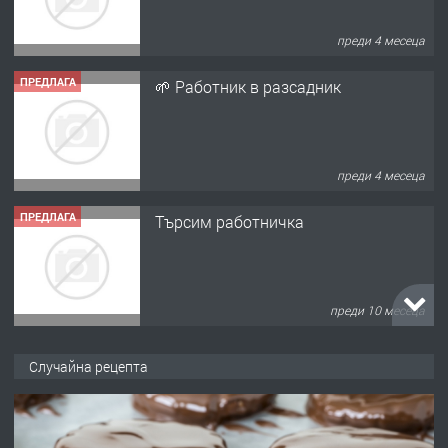
преди 4 месеца
ПРЕДЛАГА
🌱 Работник в разсадник
преди 4 месеца
ПРЕДЛАГА
Търсим работничка
преди 10 месеца
ПРЕДЛАГА
Продава употребявани чисти и
Случайна рецепта
запазени матраци за спални.
преди 1 година