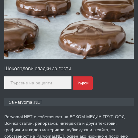
ПРЕДЛАГА
Работа за общи работници
преди 1 година
ПРЕДЛАГА
Първи поход "По стъпките на Ангел
Войвода"
Шоколадови сладки за гости
преди 1 година
Търси
ПРЕДЛАГА
Монтажник на малки детайли за
За Parvomai.NET
медицинската индустрия
Parvomai.NET е собственост на ЕСКОМ МЕДИА ГРУП ООД.
Всички статии, репортажи, интервюта и други текстови,
преди 1 година
графични и видео материали, публикувани в сайта, са
собственост на Parvomai.NET, освен ако изрично е посочено
ПРЕДЛАГА