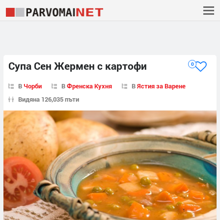
Супа Сен Жермен с картофи
0
В
Чорби
В
Френска Кухня
В
Ястия за Варене
Видяна 126,035 пъти