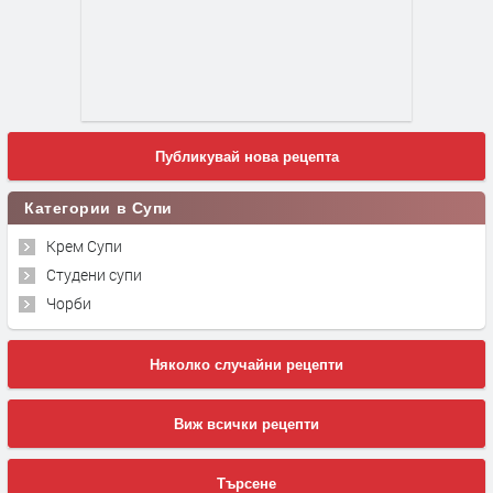
Публикувай нова рецепта
Категории в Супи
Крем Супи
Студени супи
Чорби
Няколко случайни рецепти
Виж всички рецепти
Търсене