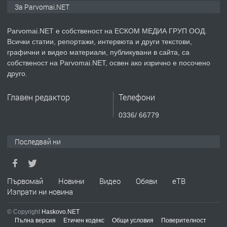
За Parvomai.NET
медицинската индустрия
Parvomai.NET е собственост на ЕСКОМ МЕДИА ГРУП ООД.
Всички статии, репортажи, интервюта и други текстови,
преди 1 година
графични и видео материали, публикувани в сайта, са
собственост на Parvomai.NET, освен ако изрично е посочено
ПРЕДЛАГА
Уроци по Математика
друго.
Главен редактор
Телефони
преди 1 година
0336/ 66779
ПРЕДЛАГА
Продавам апартамент - гр.
Последвай ни
Първомай
преди 1 година
Първомай
Новини
Видео
Обяви
еТВ
Изпрати ни новина
ТЪРСИ
Търсим работник
© Copyright
Haskovo.NET
Пълна версия
Етичен кодекс
Общи условия
Поверителност