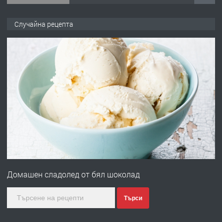
ПРЕДЛАГА
Продава употребявани чисти и
Случайна рецепта
запазени матраци за спални.
преди 1 година
ПРЕДЛАГА
Работа за общи работници
преди 1 година
ПРЕДЛАГА
Първи поход "По стъпките на Ангел
Войвода"
Домашен сладолед от бял шоколад
преди 1 година
Търси
ПРЕДЛАГА
Монтажник на малки детайли за