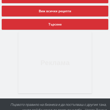
Виж всички рецепти
Търсене
Първото правило на бизнеса е да постъпваш с другия така,
както той би искал да постъпи с тебе. - Чарлз Дикенс