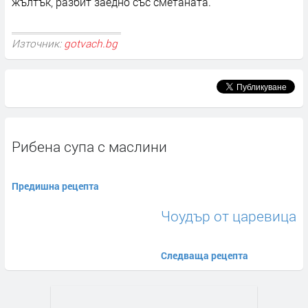
жълтък, разбит заедно със сметаната.
Източник:
gotvach.bg
Рибена супа с маслини
Предишна рецепта
Чоудър от царевица
Следваща рецепта