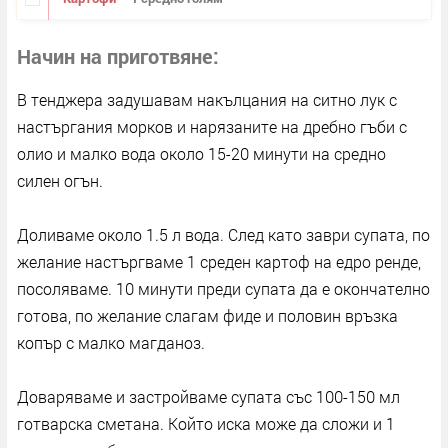
Начин на приготвяне
В тенджера задушавам накълцания на ситно лук с
настъргания морков и нарязаните на дребно гъби с
олио и малко вода около 15-20 минути на средно
силен огън.
Доливаме около 1.5 л вода. След като заври супата, по
желание настъргваме 1 среден картоф на едро ренде,
посоляваме. 10 минути преди супата да е окончателно
готова, по желание слагам фиде и половин връзка
копър с малко магданоз.
Доваряваме и застройваме супата със 100-150 мл
готварска сметана. Който иска може да сложи и 1