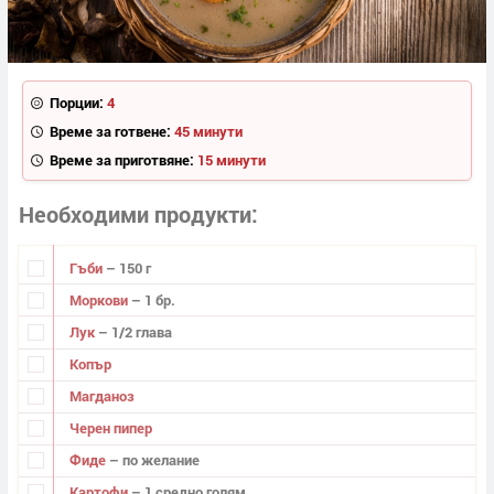
Порции:
4
Време за готвене:
45 минути
Време за приготвяне:
15 минути
Необходими продукти
Гъби
– 150 г
Моркови
– 1 бр.
Лук
– 1/2 глава
Копър
Магданоз
Черен пипер
Фиде
– по желание
Картофи
– 1 средно голям