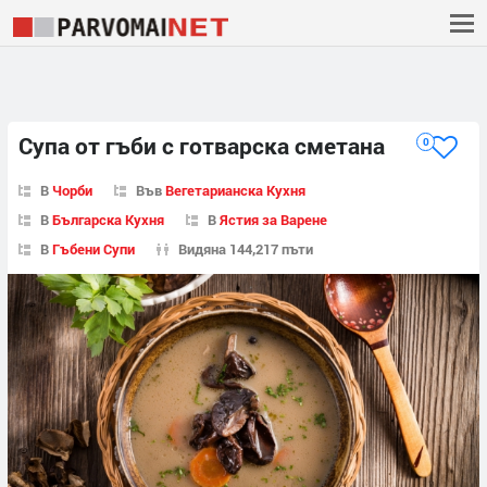
Супа от гъби с готварска сметана
0
В
Чорби
Във
Вегетарианска Кухня
В
Българска Кухня
В
Ястия за Варене
В
Гъбени Супи
Видяна 144,217 пъти