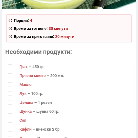
Порции:
4
Време за готвене:
30 минути
Време за приготвяне:
20 минути
Необходими продукти
Грах
– 450 гр.
Прясно мляко
– 200 мл.
Масло
Лук
– 100 гр.
Целина
– 1 резен
Шунка
– шунка 60 гр.
Сол
Кифли
– виенски 2 бр.