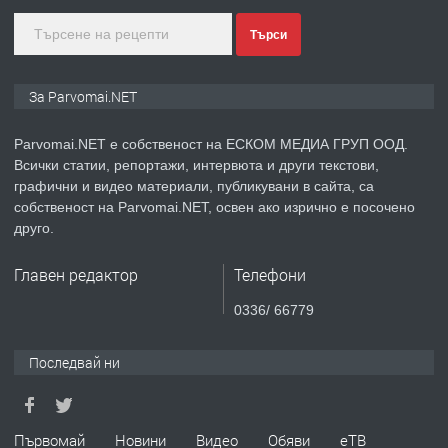
преди 1 година
Търси
ПРЕДЛАГА
Уроци по Математика
За Parvomai.NET
Parvomai.NET е собственост на ЕСКОМ МЕДИА ГРУП ООД.
Всички статии, репортажи, интервюта и други текстови,
преди 1 година
графични и видео материали, публикувани в сайта, са
собственост на Parvomai.NET, освен ако изрично е посочено
ПРЕДЛАГА
Продавам апартамент - гр.
друго.
Първомай
Главен редактор
Телефони
преди 1 година
0336/ 66779
ТЪРСИ
Търсим работник
Последвай ни
преди 1 година
Първомай
Новини
Видео
Обяви
еТВ