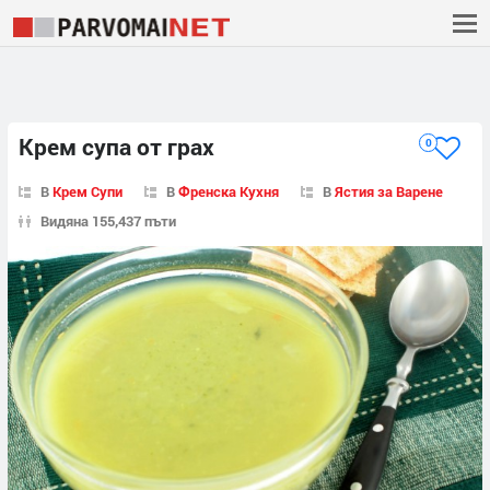
Крем супа от грах
0
В
Крем Супи
В
Френска Кухня
В
Ястия за Варене
Видяна 155,437 пъти