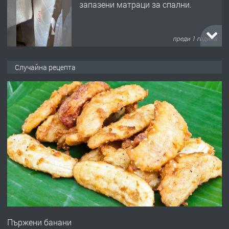
запазени матраци за спални.
преди 1 година
ПРЕДЛАГА
Работа за общи работници
Случайна рецепта
преди 1 година
ПРЕДЛАГА
Първи поход "По стъпките на Ангел
Войвода"
преди 1 година
ПРЕДЛАГА
Монтажник на малки детайли за
медицинската индустрия
Пържени банани