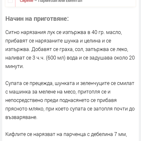
Сирене
– Пармезан или Ементал
Начин на приготвяне
Ситно нарязания лук се изпържва в 40 гр. масло,
прибавят се нарязаните шунка и целина и се
изпържва. Добавят се граха, сол, запържва се леко,
наливат се 3 ч.ч. (600 мл) вода и се задушава около 20
минути.
Супата се прецежда, шунката и зеленчуците се смилат
с машинка за мелене на месо, притопля се и
непосредствено преди поднасянето се прибавя
прясното мляко, при което супата се затопля почти до
възваряване.
Кифлите се нарязват на парченца с дебелина 7 мм,