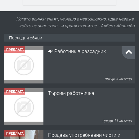
Когато всички знаят, че нещо е невъзможно, идва невежа,
който не знае това… и прави откритие. - Алберт Айнщайн
Последни обяви
ПРЕДЛАГА
🌱 Работник в разсадник
преди 4 месеца
ПРЕДЛАГА
Търсим работничка
преди 11 месеца
ПРЕДЛАГА
Продава употребявани чисти и