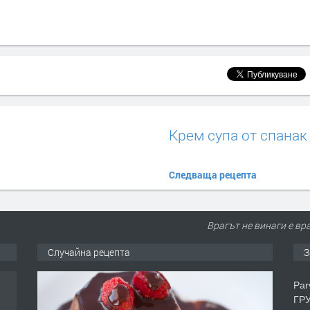
Крем супа от спанак
Следваща рецепта
Врагът не винаги е вр
Случайна рецепта
З
Par
ГРУ