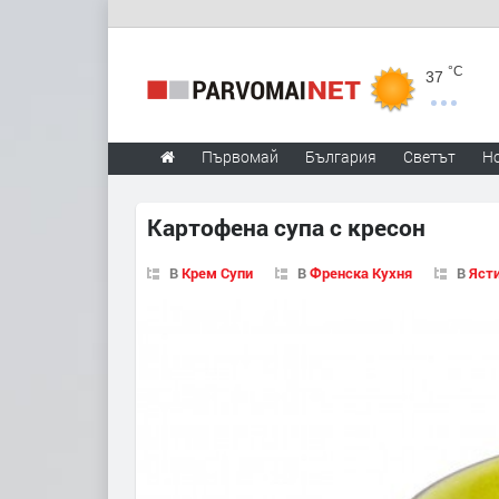
°C
37
Първомай
България
Светът
Н
Картофена супа с кресон
В
Крем Супи
В
Френска Кухня
В
Ясти