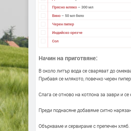
Прясно мляко
– 300 мл
Вино
– 50 мл бяло
Черен пипер
Индийско орехче
Сол
Начин на приготвяне
В около литър вода се сваряват до омеква
Прибавя се млякото, повечко черен пипер
Слага се отново на котлона за заври и се 
Преди поднасяне добавяме ситно нарязан
Объркваме и сервираме с препечен хляб.