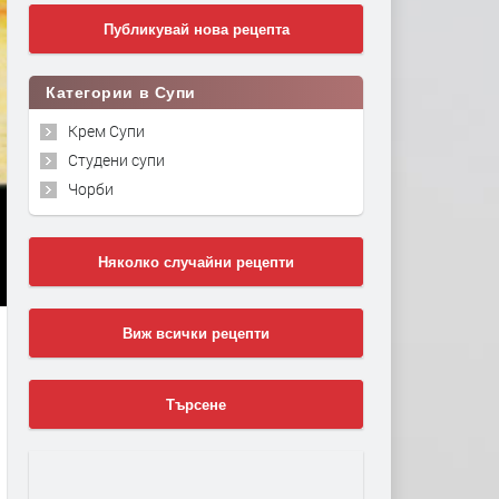
Публикувай нова рецепта
Категории в Супи
Крем Супи
Студени супи
Чорби
Няколко случайни рецепти
Виж всички рецепти
Търсене