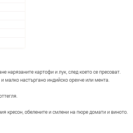
не нарязаните картофи и лук, след което се пресоват.
 и малко настъргано индийско орехче или мента.
оттегля.
ия кресон, обелените и смлени на пюре домати и виното.