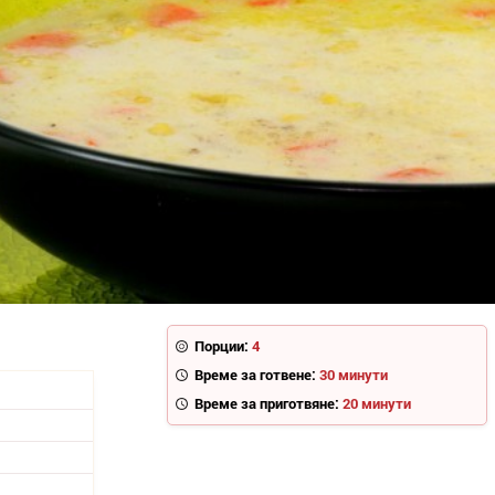
Порции:
4
Време за готвене:
30 минути
Време за приготвяне:
20 минути