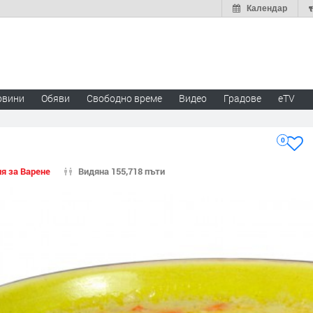
Календар
овини
Обяви
Свободно време
Видео
Градове
eTV
0
я за Варене
Видяна 155,718 пъти