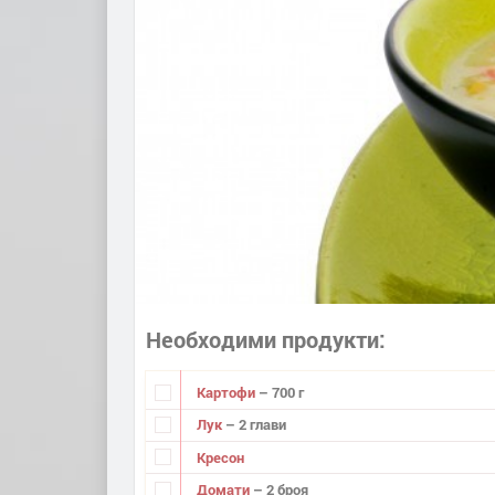
Необходими продукти
Картофи
– 700 г
Лук
– 2 глави
Кресон
Домати
– 2 броя