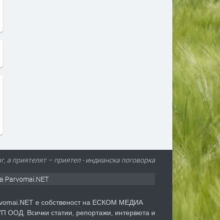
аг, а приятелят – приятел - индианска поговорка
а Parvomai.NET
vomai.NET е собственост на ЕСКОМ МЕДИА
П ООД. Всички статии, репортажи, интервюта и