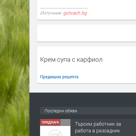
Източник:
gotvach.bg
Крем супа с карфиол
Предишна рецепта
Последни обяви
ПРЕДЛАГА
Търсим работник за
работа в разсадник