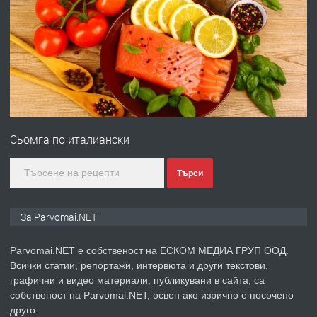
ПРЕДЛАГА
Работа за общи работници
преди 1 година
ПРЕДЛАГА
Първи поход "По стъпките на Ангел
Войвода"
Сьомга по италиански
преди 1 година
Търси
ПРЕДЛАГА
Монтажник на малки детайли за
За Parvomai.NET
медицинската индустрия
Parvomai.NET е собственост на ЕСКОМ МЕДИА ГРУП ООД.
Всички статии, репортажи, интервюта и други текстови,
преди 1 година
графични и видео материали, публикувани в сайта, са
собственост на Parvomai.NET, освен ако изрично е посочено
ПРЕДЛАГА
Уроци по Математика
друго.