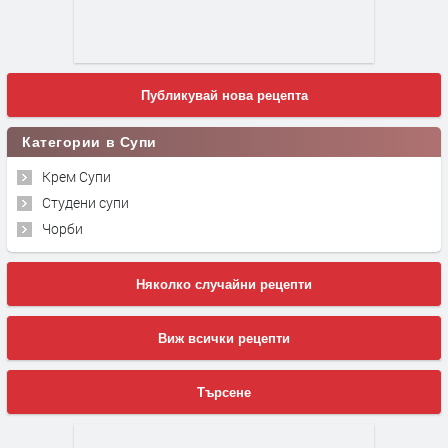
Публикувай нова рецепта
Категории в Супи
Крем Супи
Студени супи
Чорби
Няколко случайни рецепти
Виж всички рецепти
Търсене