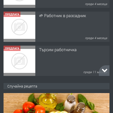
преди 4 месеца
ПРЕДЛАГА
🌱 Работник в разсадник
преди 4 месеца
ПРЕДЛАГА
Търсим работничка
преди 11 месеца
ПРЕДЛАГА
Продава употребявани чисти и
Случайна рецепта
запазени матраци за спални.
преди 1 година