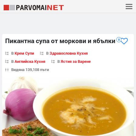
Пикантна супа от моркови и ябълки
0
В
Крем Супи
В
Здравословна Кухня
В
Английска Кухня
В
Ястия за Варене
Видяна 139,108 пъти