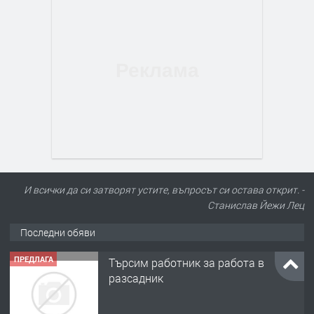
И всички да си затворят устите, въпросът си остава открит. -
Станислав Йежи Лец
Последни обяви
ПРЕДЛАГА
Търсим работник за работа в
разсадник