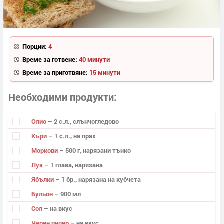
Порции:
4
Време за готвене:
40 минути
Време за приготвяне:
15 минути
Необходими продукти
Олио
– 2 с.л., слънчогледово
Къри
– 1 с.л., на прах
Моркови
– 500 г, нарязани тънко
Лук
– 1 глава, нарязана
Ябълки
– 1 бр., нарязана на кубчета
Бульон
– 900 мл
Сол
– на вкус
Черен пипер
– на вкус