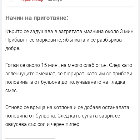
Начин на приготвяне
Кърито се задушава в загрятата мазнина около 3 мин.
Прибавят се морковите, ябълката и се разбърква
добре.
Готви се около 15 мин., на много слаб огън. След като
зеленчуците омекнат, се пюрират, като им се прибави
половината от бульона до получаването на гладка
смес.
Отново се връща на котлона и се добавя останалата
половина от бульона. След като супата заври, се
овкусява със сол и черен пипер.