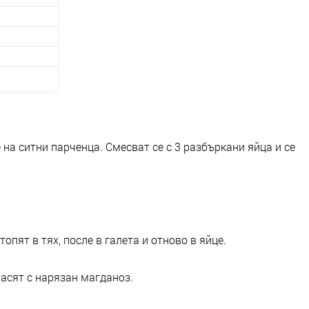
 на ситни парченца. Смесват се с 3 разбъркани яйца и се
опят в тях, после в галета и отново в яйце.
асят с нарязан магданоз.