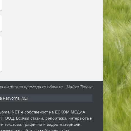
да ви остава време да го обичате. - Майка Тереза
а Parvomai.NET
vomai.NET е собственост на ЕСКОМ МЕДИА
П ООД. Всички статии, репортажи, интервюта и
ги текстови, графични и видео материали,
ликувани в сайта, са собственост на