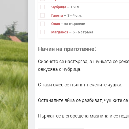
Чубрица
– 1 ч.л.
Галета
– 3 - 4 с.л.
Олио
– за пържене
Магданоз
– 5 - 6 стръка
Начин на приготвяне
Сиренето се настъргва, а шунката се реже
овкусява с чубрица.
С тази смес се пълнят печените чушки.
Останалите яйца се разбиват, чушките се т
Пържат се в сгорещена мазнина и се подн