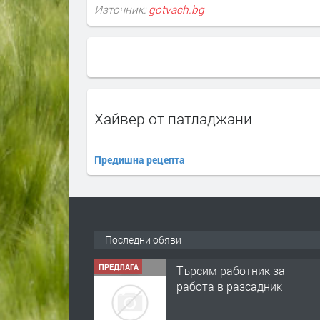
Източник:
gotvach.bg
Хайвер от патладжани
Предишна рецепта
Последни обяви
ПРЕДЛАГА
Търсим работник за
работа в разсадник