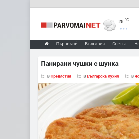
°C
28
Първомай
България
Светът
Н
Панирани чушки с шунка
В
Предястия
В
Българска Кухня
В
Яс