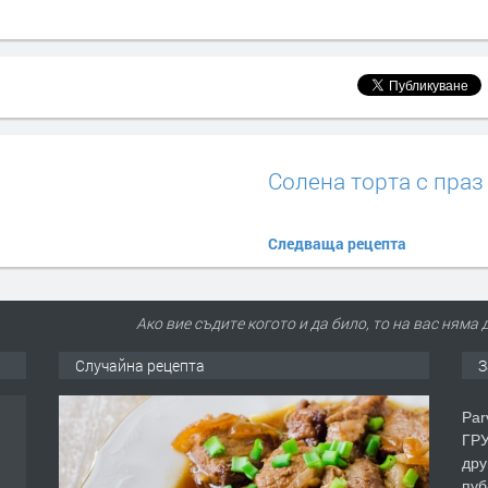
Солена торта с праз
Следваща рецепта
Ако вие съдите когото и да било, то на вас няма 
Случайна рецепта
З
Par
ГРУ
дру
пуб