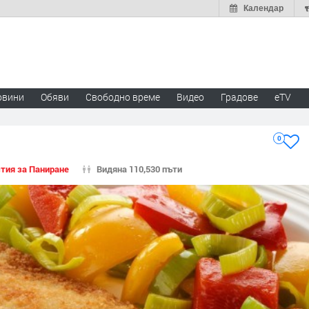
Календар
овини
Обяви
Свободно време
Видео
Градове
eTV
0
тия за Паниране
Видяна 110,530 пъти